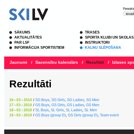
Pieteik
SĀKUMS
TRASES
AKTUALITĀTES
SPORTA KLUBI UN SKOLAS
PAR LSF
INSTRUKTORI
INFORMĀCIJA SPORTISTIEM
KALNU SLĒPOŠANA
Jaunumi
/
Sacensību kalendārs
/
Rezultāti
/
Izlases spo
Rezultāti
16 • 03 • 2010
/
SG Boys
,
SG Girls
,
SG Ladies
,
SG Men
17 • 03 • 2010
/
GS Boys
,
GS Girls
,
GS Ladies
,
GS Men
18 • 03 • 2010
/
SL Boys
,
SL Girls
,
SL Ladies
,
SL Men
19 • 03 • 2010
/
GS Boys (group D)
,
GS Girls (group D)
,
Team event