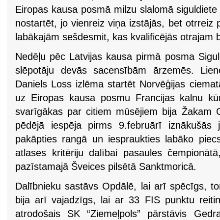
Eiropas kausa posmā milzu slalomā siguldiete
nostartēt, jo vienreiz viņa izstājās, bet otrrei
labākajām sešdesmit, kas kvalificējās otrajam
Nedēļu pēc Latvijas kausa pirmā posma Siguld
slēpotāju devās sacensībām ārzemēs. Lie
Daniels Loss izlēma startēt Norvēģijas ciemat
uz Eiropas kausa posmu Francijas kalnu kūr
svarīgākas par citiem mūsējiem bija Žakam 
pēdējā iespēja pirms 9.februārī iznākušās 
pakāpties rangā un iespraukties labāko piecs
atlases kritēriju dalībai pasaules čempionāt
pazīstamajā Šveices pilsētā Sanktmoricā.
Dalībnieku sastāvs Opdālē, lai arī spēcīgs, tom
bija arī vajadzīgs, lai ar 33 FIS punktu reit
atrodošais SK “Ziemeļpols” pārstāvis Gedr