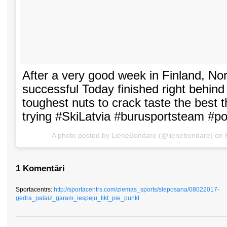
After a very good week in Finland, No
successful Today finished right behind
toughest nuts to crack taste the best t
trying #SkiLatvia #burusportsteam #po
A photo posted by LieneBondare (@lienebondare) on
1 Komentāri
Sportacentrs:
http://sportacentrs.com/ziemas_sports/sleposana/08022017-
gedra_palaiz_garam_iespeju_tikt_pie_punkt