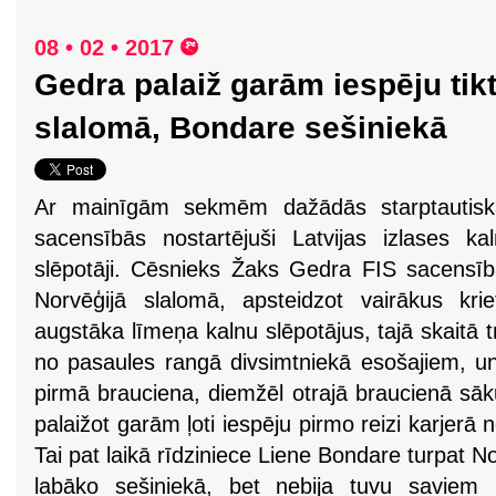
08 • 02 • 2017
Gedra palaiž garām iespēju tik
slalomā, Bondare sešiniekā
Ar mainīgām sekmēm dažādās starptautisk
sacensībās nostartējuši Latvijas izlases ka
slēpotāji. Cēsnieks Žaks Gedra FIS sacensī
Norvēģijā slalomā, apsteidzot vairākus krie
augstāka līmeņa kalnu slēpotājus, tajā skaitā t
no pasaules rangā divsimtniekā esošajiem, un 
pirmā brauciena, diemžēl otrajā braucienā sāk
palaižot garām ļoti iespēju pirmo reizi karjerā
Tai pat laikā rīdziniece Liene Bondare turpat N
labāko sešiniekā, bet nebija tuvu saviem 