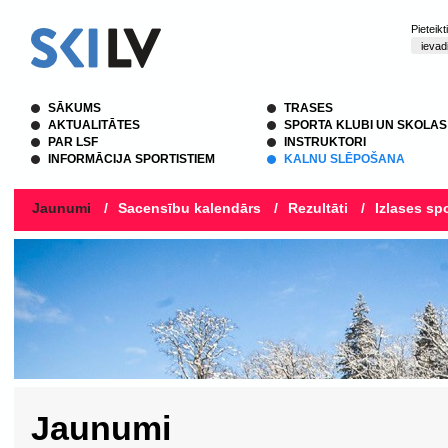
Pieteik
SĀKUMS
TRASES
AKTUALITĀTES
SPORTA KLUBI UN SKOLAS
PAR LSF
INSTRUKTORI
INFORMĀCIJA SPORTISTIEM
KALNU SLĒPOŠANA
Jaunumi
/
Sacensību kalendārs
/
Rezultāti
/
Izlases spo
Jaunumi