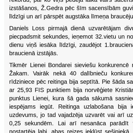
izstāšanos, Ž.Gedra pēc šīm sacensībām guvis
līdzīgi un arī pārspēt augstāka līmeņa braucēju
Daniels Loss pirmajā dienā uzvarētājam di
piecpadsmit sekundes, ieņemot 32.vietu un no
dienu viņš iesāka līdzīgi, zaudējot 1.braucie
braucienā izstājās.
Tikmēr Lienei Bondarei sieviešu konkurencē n
Žakam. Vairāk nekā 40 dalībnieču konkure
rīdziniece pēc reitinga bija septītā. Pie šāda s
ar 25,93 FIS punktiem bija norvēģiete Kristi
punktus Lienei, kura šā gada sākumā sasnie
iespējams iegūt. Reitinga uzlabošana bija i
uzdevums, jo tad vajadzēja uzvarēt vai arī uz
0,25 sekundēm. Lai arī nesanāca parādīt 
nostartēja labi, abas reizes iekļūst sešiniekā,