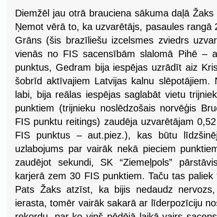
Diemžēl jau otrā brauciena sākuma daļā Žaks kļ
Ņemot vērā to, ka uzvarētājs, pasaules rangā 
Grāns (šis brazīliešu izcelsmes zviedrs uzva
vienās no FIS sacensībām slalomā Pihē – au
punktus, Gedram bija iespējas uzrādīt aiz Kri
šobrīd aktīvajiem Latvijas kalnu slēpotājiem.
labi, bija reālas iespējas saglabāt vietu trijni
punktiem (trijnieku noslēdzošais norvēģis Br
FIS punktu reitings) zaudēja uzvarētājam 0,5
FIS punktus – aut.piez.), kas būtu līdzšinē
uzlabojums par vairāk nekā pieciem punktie
zaudējot sekundi, SK “Ziemeļpols” pārstāvis
karjerā zem 30 FIS punktiem. Taču tas paliek 
Pats Žaks atzīst, ka bijis nedaudz nervozs,
ierasta, tomēr vairāk sakarā ar līderpozīciju 
rekordu, par ko viņš pēdējā laikā vairs sace