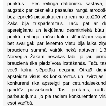
punktus. Pēc reitinga dalībnieku sastāvā, 
augstāk par cēsnieku pasaules rangā atrodošo
bez iepriekš piesauktajiem trijiem no top200 vē
Žaks bija trīspadsmitais. Taču pat ar d
apsteigšanu un iekļūšanu desmitniekā būtu 
punktu reitingu, mūsu kalnu slēpotājam vajad
bet svarīgāk par ieņemto vietu bija laika zi
braucienu summā vairāk nekā aptuveni 1,
Norvēģijā Žakam nesākās labi, jo jau pirm
braucienā tika piedzīvota izstāšanās. Taču t
vecā kalnu slēpotāja degsmi. Otrajā die
apsteidza visus 83 konkurentus un izvirzījās 
konkurenti tika apsteigti par ceturtdaļsekund
gandrīz pussekundi. Tas, protams, radīj
pārbaudījumu, jo pie tādiem konkurentiem viņš
esot vadībā.