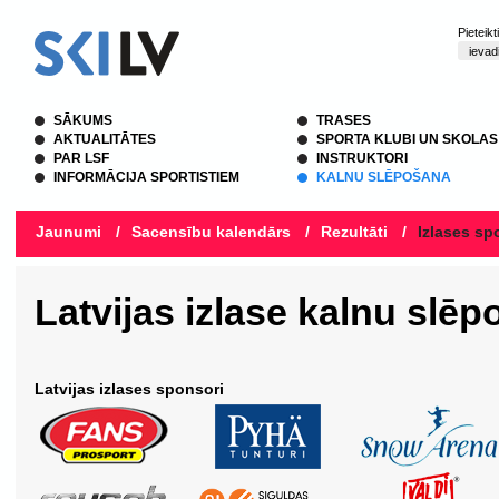
Pieteik
SĀKUMS
TRASES
AKTUALITĀTES
SPORTA KLUBI UN SKOLAS
PAR LSF
INSTRUKTORI
INFORMĀCIJA SPORTISTIEM
KALNU SLĒPOŠANA
Jaunumi
/
Sacensību kalendārs
/
Rezultāti
/
Izlases spo
Latvijas izlase kalnu slē
Latvijas izlases sponsori