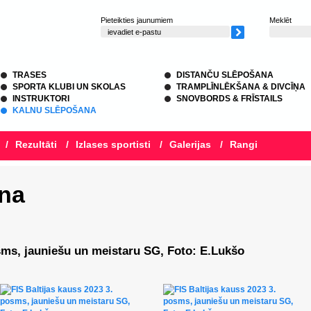
Pieteikties jaunumiem
Meklēt
TRASES
DISTANČU SLĒPOŠANA
SPORTA KLUBI UN SKOLAS
TRAMPLĪNLĒKŠANA & DIVCĪŅA
INSTRUKTORI
SNOVBORDS & FRĪSTAILS
KALNU SLĒPOŠANA
/
Rezultāti
/
Izlases sportisti
/
Galerijas
/
Rangi
na
osms, jauniešu un meistaru SG, Foto: E.Lukšo