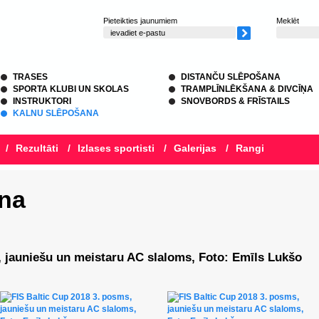
Pieteikties jaunumiem
Meklēt
TRASES
DISTANČU SLĒPOŠANA
SPORTA KLUBI UN SKOLAS
TRAMPLĪNLĒKŠANA & DIVCĪŅA
INSTRUKTORI
SNOVBORDS & FRĪSTAILS
KALNU SLĒPOŠANA
/
Rezultāti
/
Izlases sportisti
/
Galerijas
/
Rangi
na
, jauniešu un meistaru AC slaloms, Foto: Emīls Lukšo