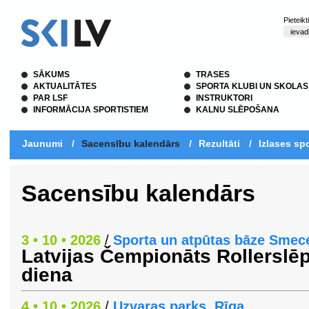
Pieteik
SĀKUMS
TRASES
AKTUALITĀTES
SPORTA KLUBI UN SKOLAS
PAR LSF
INSTRUKTORI
INFORMĀCIJA SPORTISTIEM
KALNU SLĒPOŠANA
Jaunumi
/
Sacensību kalendārs
/
Rezultāti
/
Izlases spo
Sacensību kalendārs
3 • 10 • 2026
/
Sporta un atpūtas bāze Smec
Latvijas Čempionāts Rollerslē
diena
4 • 10 • 2026
/
Uzvaras parks, Rīga