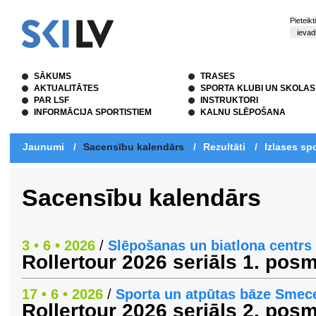
Pieteik
SĀKUMS
TRASES
AKTUALITĀTES
SPORTA KLUBI UN SKOLAS
PAR LSF
INSTRUKTORI
INFORMĀCIJA SPORTISTIEM
KALNU SLĒPOŠANA
Jaunumi
/
Sacensību kalendārs
/
Rezultāti
/
Izlases spo
Sacensību kalendārs
3 • 6 • 2026
/
Slēpošanas un biatlona centrs 
Rollertour 2026 seriāls 1. pos
17 • 6 • 2026
/
Sporta un atpūtas bāze Smec
Rollertour 2026 seriāls 2. pos