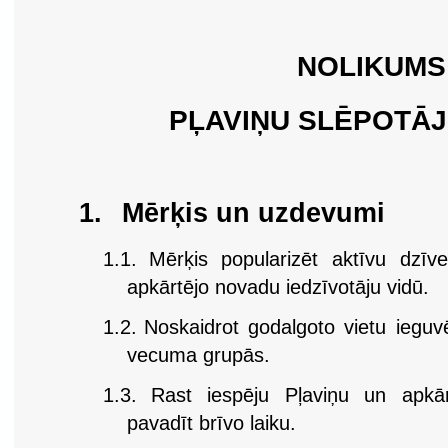
NOLIKUMS
PĻAVIŅU SLĒPOTĀ
1.
Mērķis un uzdevumi
1.1.
Mērķis popularizēt aktīvu dzīv
apkārtējo novadu iedzīvotāju vidū.
1.2.
Noskaidrot godalgoto vietu ieguv
vecuma grupās.
1.3.
Rast iespēju Pļaviņu un apkārt
pavadīt brīvo laiku.