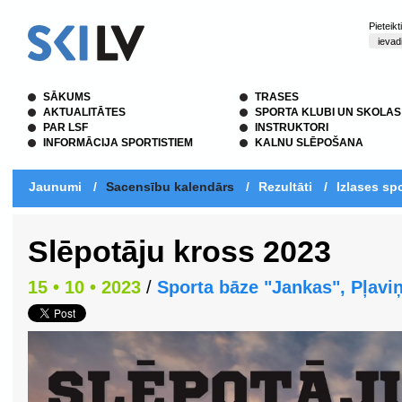
Pieteik
SĀKUMS
TRASES
AKTUALITĀTES
SPORTA KLUBI UN SKOLAS
PAR LSF
INSTRUKTORI
INFORMĀCIJA SPORTISTIEM
KALNU SLĒPOŠANA
Jaunumi
/
Sacensību kalendārs
/
Rezultāti
/
Izlases spo
Slēpotāju kross 2023
15 • 10 • 2023
/
Sporta bāze "Jankas", Pļavi