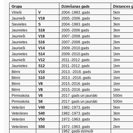
Grupa
Dzimšanas gads
Distances 
Vīrieši
V
2004.-1983. gads
5km
Jaunieši
V18
2005.-2006. gads
5km
Sievietes
S
2004.-1983. gads
3km
Jaunietes
S18
2005.-2006 gads
3km
Jaunieši
V16
2007.-2008. gads
3km
Jaunietes
S16
2007.-2008. gads
2km
Jaunieši
V14
2009.-2010.gads
2km
Jaunietes
S14
2009.-2010.gads
1km
Jaunieši
V12
2011.-2012. gads
1km
Jaunietes
S12
2011.-2012. gads
1km
Bērni
V10
2013. -2016. gads
1km
Bērni
S10
2013. -2016. gads
1km
Bērni
V8
2015.-2016. gads
1km
Bērni
V8
2015.-2016. gads
1km
Pirmsskola
V6
2017. gads un jaunāki
500m
Pirmsskola
S6
2017. gads un jaunāki
500m
Veterāni
V40
1982.-1973. gads
5km
Veterānes
S40
1982.-1973. gads
3km
Veterāni
V50
1972.-1963. gads
3km
Veterānes
S50
1972.-1963. gads
2km
1962. gadā dzimuši