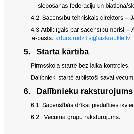
slēpošanas federāciju un biatlona/s
4.2.
Sacensību tehniskais direktors – J
4.3.
Atbildīgais par sacensību norisi – 
e-pasts:
arturs.rudzitis@aizkraukle.lv
5.
Starta kārtība
Pirmsskola startē bez laika kontroles.
Dalībnieki startē atbilstoši savai vecum
6.
Dalībnieku raksturojums
6.1.
Sacensībās drīkst piedalīties ikvie
6.2.
Vecuma grupu raksturojums: