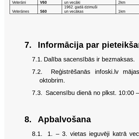
Veterāni
V60
un vecāki
2km
1962. gadā dzimuši
Veterānes
S60
un vecākas
1km
7.
Informācija par pieteikš
7.1.
Dalība sacensībās ir bezmaksas.
7.2.
Reģistrēšanās infoski.lv māj
oktobrim.
7.3.
Sacensību dienā no plkst. 10:00 –
8.
Apbalvošana
8.1.
1. – 3. vietas ieguvēji katrā 