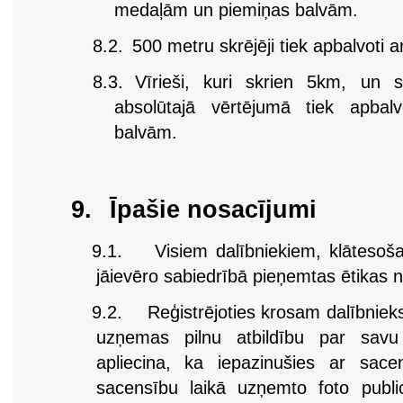
medaļām un piemiņas balvām.
8.2.
500 metru skrējēji tiek apbalvoti
8.3.
Vīrieši, kuri skrien 5km, un s
absolūtajā vērtējumā tiek apbalv
balvām.
9.
Īpašie nosacījumi
9.1.
Visiem dalībniekiem, klātesoš
jāievēro sabiedrībā pieņemtas ētikas 
9.2.
Reģistrējoties krosam dalībnieks
uzņemas pilnu atbildību par savu 
apliecina, ka iepazinušies ar sace
sacensību laikā uzņemto foto publi