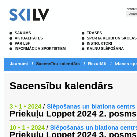
Pieteik
SĀKUMS
TRASES
AKTUALITĀTES
SPORTA KLUBI UN SKOLAS
PAR LSF
INSTRUKTORI
INFORMĀCIJA SPORTISTIEM
KALNU SLĒPOŠANA
Jaunumi
/
Sacensību kalendārs
/
Rezultāti
/
Izlases spo
Sacensību kalendārs
3 • 1 • 2024
/
Slēpošanas un biatlona centrs 
Priekuļu Loppet 2024 2. posms
10 • 1 • 2024
/
Slēpošanas un biatlona centrs
Priekuļu Loppet 2024 3. posms