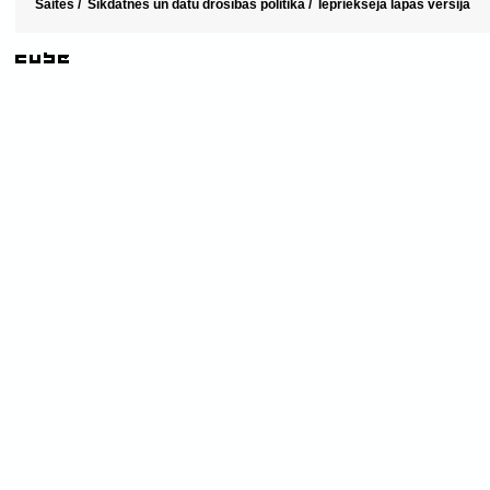
Saites
/
Sīkdatnes un datu drošības politika
/
Iepriekšējā lapas versija