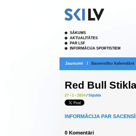
SĀKUMS
AKTUALITĀTES
PAR LSF
INFORMĀCIJA SPORTISTIEM
Jaunumi
/
Sacensību kalendārs
Red Bull Stikl
27 • 1 • 2024
/
Sigulda
INFORMĀCIJA PAR SACENSĪ
0 Komentāri