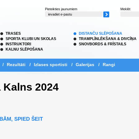
Pieteikties jaunumiem
Meklēt
TRASES
DISTANČU SLĒPOŠANA
SPORTA KLUBI UN SKOLAS
TRAMPLĪNLĒKŠANA & DIVCĪŅA
INSTRUKTORI
SNOVBORDS & FRĪSTAILS
KALNU SLĒPOŠANA
/
Rezultāti
/
Izlases sportisti
/
Galerijas
/
Rangi
a Kalns 2024
BĀM, SPIED ŠEIT