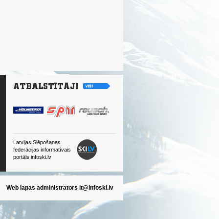
Latvijas Slēpošanas
federācijas informatīvais
portāls infoski.lv
Web lapas administrators
it@infoski.lv