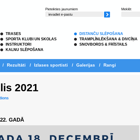
Pieteikties jaunumiem
Meklēt
TRASES
DISTANČU SLĒPOŠANA
SPORTA KLUBI UN SKOLAS
TRAMPLĪNLĒKŠANA & DIVCĪŅA
INSTRUKTORI
SNOVBORDS & FRĪSTAILS
KALNU SLĒPOŠANA
/
Rezultāti
/
Izlases sportisti
/
Galerijas
/
Rangi
lis 2021
dions
022. GADĀ