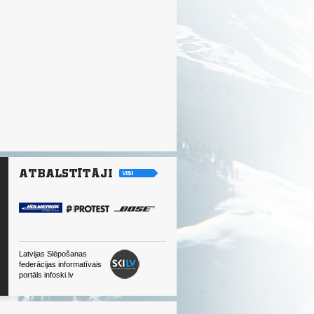
Latvijas Slēpošanas
federācijas informatīvais
portāls infoski.lv