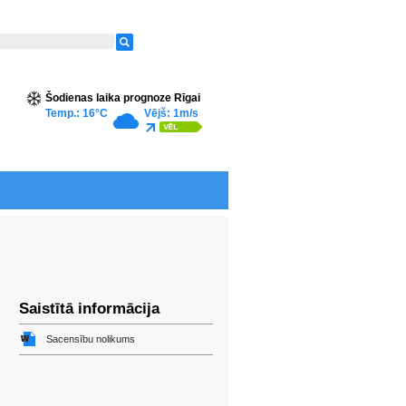
Šodienas laika prognoze Rīgai
Temp.: 16°C
Vējš: 1m/s
Saistītā informācija
Sacensību nolikums