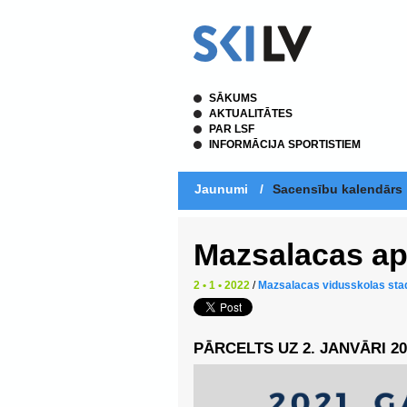
SĀKUMS
AKTUALITĀTES
PAR LSF
INFORMĀCIJA SPORTISTIEM
Jaunumi
/
Sacensību kalendārs
Mazsalacas ap
2 • 1 • 2022
/
Mazsalacas vidusskolas sta
PĀRCELTS UZ 2. JANVĀRI 2