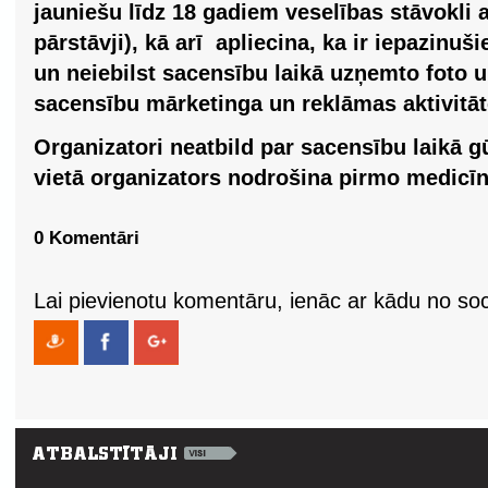
jauniešu līdz 18 gadiem veselības stāvokli a
pārstāvji), kā arī apliecina, ka ir iepazinu
un neiebilst sacensību laikā uzņemto foto 
sacensību mārketinga un reklāmas aktivitāt
Organizatori neatbild par sacensību laikā
vietā organizators nodrošina pirmo medicīn
0 Komentāri
Lai pievienotu komentāru, ienāc ar kādu no soci