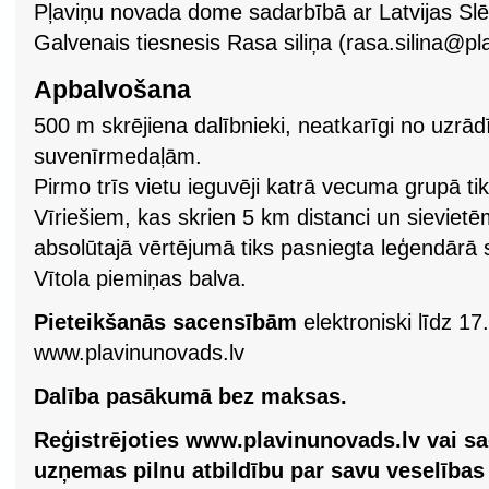
Pļaviņu novada dome sadarbībā ar Latvijas Slē
Galvenais tiesnesis Rasa siliņa (
rasa.silina@pla
Apbalvošana
500 m skrējiena dalībnieki, neatkarīgi no uzrādīt
suvenīrmedaļām.
Pirmo trīs vietu ieguvēji katrā vecuma grupā t
Vīriešiem, kas skrien 5 km distanci un sievietē
absolūtajā vērtējumā tiks pasniegta leģendārā
Vītola piemiņas balva.
Pieteikšanās sacensībām
elektroniski līdz 17
www.plavinunovads.lv
Dalība pasākumā bez maksas.
Reģistrējoties www.plavinunovads.lv vai sa
uzņemas pilnu atbildību par savu veselības 