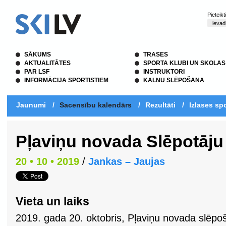
Pieteik
SĀKUMS
TRASES
AKTUALITĀTES
SPORTA KLUBI UN SKOLAS
PAR LSF
INSTRUKTORI
INFORMĀCIJA SPORTISTIEM
KALNU SLĒPOŠANA
Jaunumi
/
Sacensību kalendārs
/
Rezultāti
/
Izlases spo
Pļaviņu novada Slēpotāju
20 • 10 • 2019
/
Jankas – Jaujas
Vieta un laiks
2019. gada 20. oktobris, Pļaviņu novada slēpo