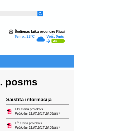
Šodienas laika prognoze Rīgai
Temp.: 23°C
Vējš: 0m/s
1. posms
Saistītā informācija
FIS starta protokols
Publicēts 21.07.2017 20:05
EEST
LČ starta protokols
Publicēts 21.07.2017 20:05
EEST