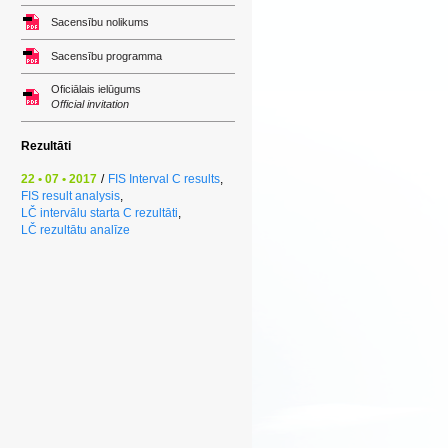
Sacensību nolikums
Sacensību programma
Oficiālais ielūgums
Official invitation
Rezultāti
22 • 07 • 2017
/
FIS Interval C results
,
FIS result analysis
,
LČ intervālu starta C rezultāti
,
LČ rezultātu analīze