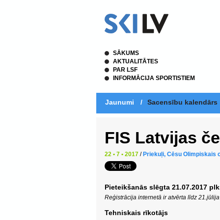
SĀKUMS
AKTUALITĀTES
PAR LSF
INFORMĀCIJA SPORTISTIEM
Jaunumi
/
Sacensību kalendārs
FIS Latvijas č
22 • 7 • 2017
/
Priekuļi, Cēsu Olimpiskais 
Pieteikšanās slēgta 21.07.2017 pl
Reģistrācija internetā ir atvērta līdz 21.jūlij
Tehniskais rīkotājs