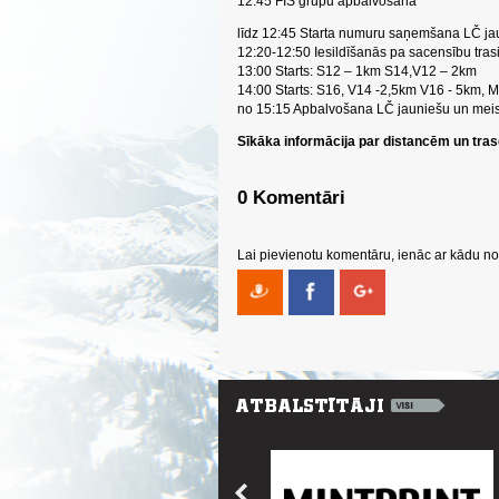
12:45 FIS grupu apbalvošana
līdz 12:45 Starta numuru saņemšana LČ j
12:20-12:50 Iesildīšanās pa sacensību tra
13:00 Starts: S12 – 1km S14,V12 – 2km
14:00 Starts: S16, V14 -2,5km V16 - 5km,
no 15:15 Apbalvošana LČ jauniešu un mei
Sīkāka informācija par distancēm un tra
0 Komentāri
Lai pievienotu komentāru, ienāc ar kādu no 