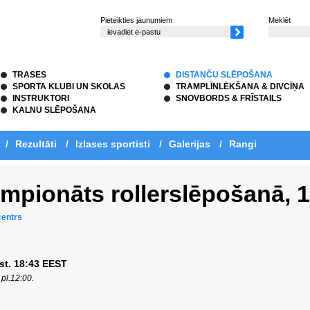
Pieteikties jaunumiem
Meklēt
TRASES
DISTANČU SLĒPOŠANA
SPORTA KLUBI UN SKOLAS
TRAMPLĪNLĒKŠANA & DIVCĪŅA
INSTRUKTORI
SNOVBORDS & FRĪSTAILS
KALNU SLĒPOŠANA
/
Rezultāti
/
Izlases sportisti
/
Galerijas
/
Rangi
empionāts rollerslēpošanā, 
centrs
kst. 18:43 EEST
a pl.12:00.