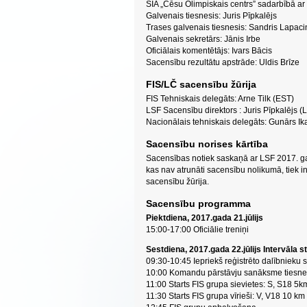
SIA „Cēsu Olimpiskais centrs” sadarbībā ar
Galvenais tiesnesis: Juris Pīpkalējs
Trases galvenais tiesnesis: Sandris Lapaci
Galvenais sekretārs: Jānis Irbe
Oficiālais komentētājs: Ivars Bācis
Sacensību rezultātu apstrāde: Uldis Brīze
FIS/LČ sacensību žūrija
FIS Tehniskais delegāts: Arne Tilk (EST)
LSF Sacensību direktors : Juris Pīpkalējs (
Nacionālais tehniskais delegāts: Gunārs Ik
Sacensību norises kārtība
Sacensības notiek saskaņā ar LSF 2017. g
kas nav atrunāti sacensību nolikumā, tiek 
sacensību žūrija.
Sacensību programma
Piektdiena, 2017.gada 21.jūlijs
15:00-17:00 Oficiālie treniņi
Sestdiena, 2017.gada 22.jūlijs Intervāla st
09:30-10:45 Iepriekš reģistrēto dalībniek
10:00 Komandu pārstāvju sanāksme tiesneš
11:00 Starts FIS grupa sievietes: S, S18 5
11:30 Starts FIS grupa vīrieši: V, V18 10 k