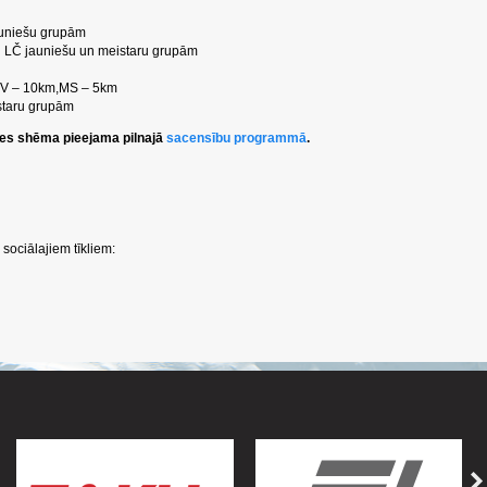
auniešu grupām
si LČ jauniešu un meistaru grupām
 MV – 10km,MS – 5km
staru grupām
ses shēma pieejama pilnajā
sacensību programmā
.
sociālajiem tīkliem: