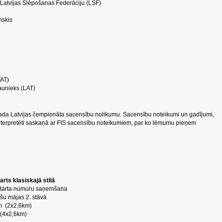
 Latvijas Slēpošanas Federāciju (LSF)
nskis
LAT)
aunieks (LAT)
ada Latvijas čempionāta sacensību nolikumu.
Sacensību noteikumi un gadījumi,
interpretēti saskaņā ar FIS sacensību noteikumiem, par ko lēmumu pieņem
arts klasiskajā stilā
u starta numuru saņemšana
u mājas 2. stāvā
km (2x2,6km)
m (4x2,6km)