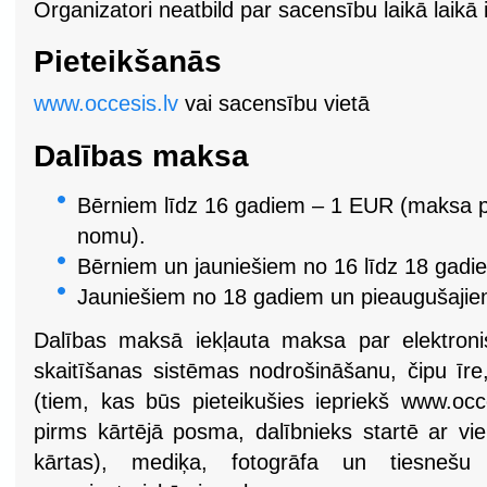
Organizatori neatbild par sacensību laikā laik
Pieteikšanās
www.occesis.lv
vai sacensību vietā
Dalības maksa
Bērniem līdz 16 gadiem – 1 EUR (maksa pa
nomu).
Bērniem un jauniešiem no 16 līdz 18 gad
Jauniešiem no 18 gadiem un pieaugušaji
Dalības maksā iekļauta maksa par elektroni
skaitīšanas sistēmas nodrošināšanu, čipu īre
(tiem, kas būs pieteikušies iepriekš www.occ
pirms kārtējā posma, dalībnieks startē ar v
kārtas), mediķa, fotogrāfa un tiesnešu