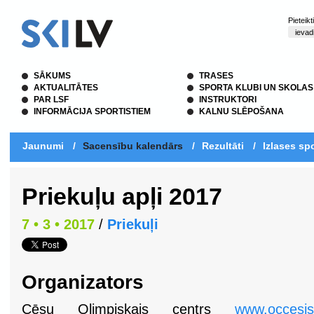
Pieteik
SĀKUMS
TRASES
AKTUALITĀTES
SPORTA KLUBI UN SKOLAS
PAR LSF
INSTRUKTORI
INFORMĀCIJA SPORTISTIEM
KALNU SLĒPOŠANA
Jaunumi
/
Sacensību kalendārs
/
Rezultāti
/
Izlases spo
Priekuļu apļi 2017
7 • 3 • 2017
/
Priekuļi
Organizators
Cēsu Olimpiskais centrs
www.occesis