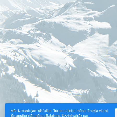
Mēs izmantojam sīkfailus. Turpinot lietot mūsu tīmekļa vietni,
jūs apstiprināt mūsu sīkdatnes. Uzzini vairāk par