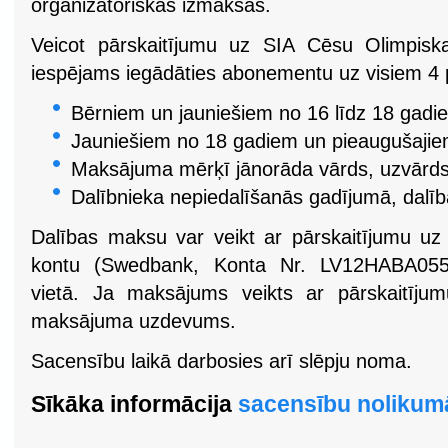
organizatoriskās izmaksas.
Veicot pārskaitījumu uz SIA Cēsu Olimpiska
iespējams iegādāties abonementu uz visiem 4
Bērniem un jauniešiem no 16 līdz 18 gad
Jauniešiem no 18 gadiem un pieaugušaji
Maksājuma mērķī jānorāda vārds, uzvārds,
Dalībnieka nepiedalīšanās gadījumā, dalī
Dalības maksu var veikt ar pārskaitījumu uz
kontu (Swedbank, Konta Nr. LV12HABA055
vietā. Ja maksājums veikts ar pārskaitījum
maksājuma uzdevums.
Sacensību laikā darbosies arī slēpju noma.
Sīkāka informācija
sacensību nolikum