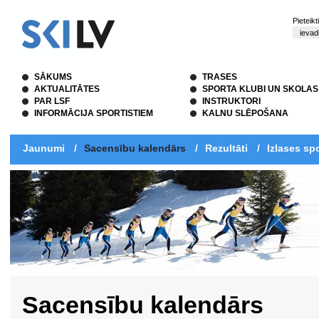
Pieteik
SĀKUMS
TRASES
AKTUALITĀTES
SPORTA KLUBI UN SKOLAS
PAR LSF
INSTRUKTORI
INFORMĀCIJA SPORTISTIEM
KALNU SLĒPOŠANA
Jaunumi
/
Sacensību kalendārs
/
Rezultāti
/
Izlases spo
Sacensību kalendārs