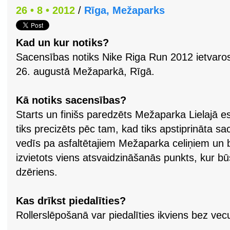
26 • 8 • 2012
/
Rīga, Mežaparks
Kad un kur notiks?
Sacensības notiks Nike Riga Run 2012 ietvaro
26. augustā Mežaparkā, Rīgā.
Kā notiks sacensības?
Starts un finišs paredzēts Mežaparka Lielajā es
tiks precizēts pēc tam, kad tiks apstiprināta 
vedīs pa asfaltētajiem Mežaparka celiņiem un
izvietots viens atsvaidzināšanās punkts, kur b
dzēriens.
Kas drīkst piedalīties?
Rollerslēpošanā var piedalīties ikviens bez v