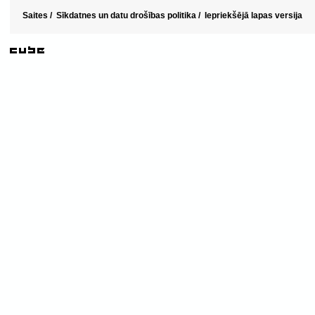
Saites
/
Sīkdatnes un datu drošības politika
/
Iepriekšējā lapas versija