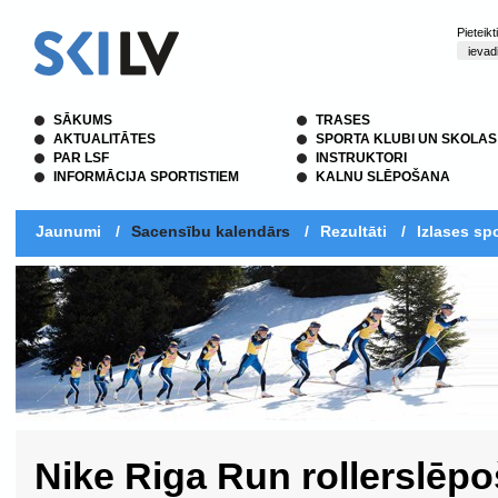
Pieteik
SĀKUMS
TRASES
AKTUALITĀTES
SPORTA KLUBI UN SKOLAS
PAR LSF
INSTRUKTORI
INFORMĀCIJA SPORTISTIEM
KALNU SLĒPOŠANA
Jaunumi
/
Sacensību kalendārs
/
Rezultāti
/
Izlases spo
Nike Riga Run rollerslēp