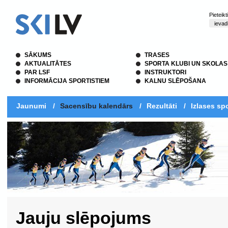
Pieteik
SĀKUMS
TRASES
AKTUALITĀTES
SPORTA KLUBI UN SKOLAS
PAR LSF
INSTRUKTORI
INFORMĀCIJA SPORTISTIEM
KALNU SLĒPOŠANA
Jaunumi
/
Sacensību kalendārs
/
Rezultāti
/
Izlases spo
Jauju slēpojums