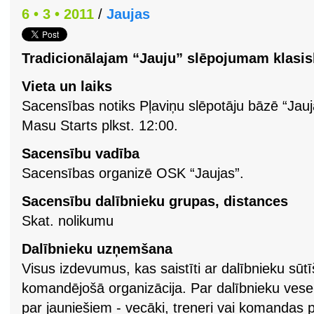
6 • 3 • 2011
/
Jaujas
Tradicionālajam “Jauju” slēpojumam klasisk
Vieta un laiks
Sacensības notiks Pļaviņu slēpotāju bāzē “Jauj
Masu Starts plkst. 12:00.
Sacensību vadība
Sacensības organizē OSK “Jaujas”.
Sacensību dalībnieku grupas, distances
Skat. nolikumu
Dalībnieku uzņemšana
Visus izdevumus, kas saistīti ar dalībnieku sū
komandējošā organizācija. Par dalībnieku veselī
par jauniešiem - vecāki, treneri vai komandas p