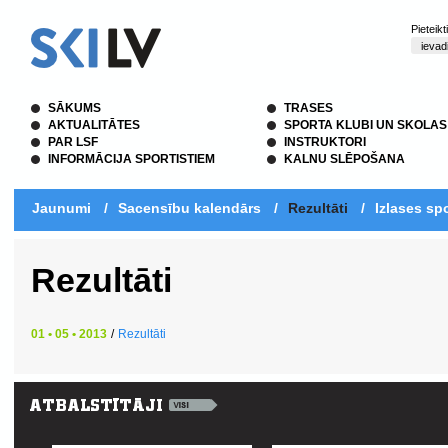
Pieteik
SĀKUMS
TRASES
AKTUALITĀTES
SPORTA KLUBI UN SKOLAS
PAR LSF
INSTRUKTORI
INFORMĀCIJA SPORTISTIEM
KALNU SLĒPOŠANA
Jaunumi
/
Sacensību kalendārs
/
Rezultāti
/
Izlases spo
Rezultāti
01 • 05 • 2013
/
Rezultāti