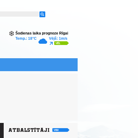
Šodienas laika prognoze Rīgai
Temp.: 18°C
Vējš: 1m/s