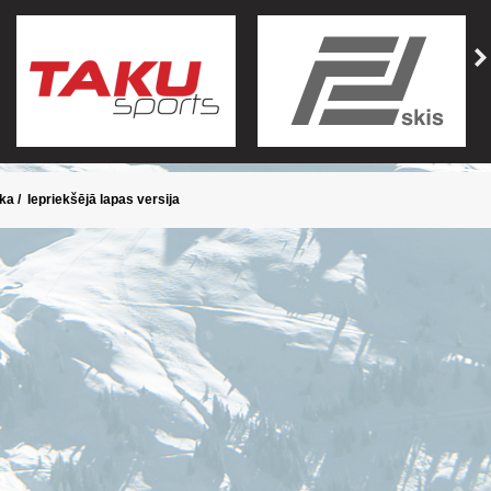
ika
/
Iepriekšējā lapas versija