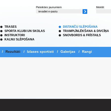
Pieteikties jaunumiem
Meklēt
TRASES
DISTANČU SLĒPOŠANA
SPORTA KLUBI UN SKOLAS
TRAMPLĪNLĒKŠANA & DIVCĪŅA
INSTRUKTORI
SNOVBORDS & FRĪSTAILS
KALNU SLĒPOŠANA
/
Rezultāti
/
Izlases sportisti
/
Galerijas
/
Rangi