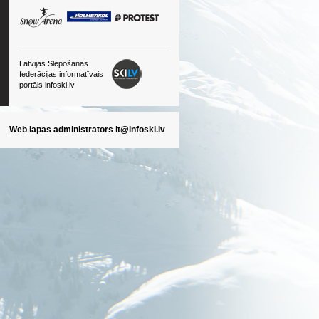
Latvijas Slēpošanas
federācijas informatīvais
portāls infoski.lv
Web lapas administrators
it@infoski.lv