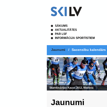
SĀKUMS
AKTUALITĀTES
PAR LSF
INFORMĀCIJA SPORTISTIEM
Jaunumi
/
Sacensību kalendārs
Skandināvijas Kauss 2012, Madona
Jaunumi