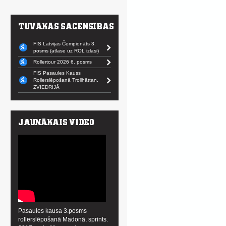
FIS Latvijas Čempionāts 3.
posms (atlase uz ROL izlasi)
Rollertour 2026 6. posms
FIS Pasaules Kauss
Rollerslēpošanā Trollhättan,
ZVIEDRIJĀ
Pasaules kausa 3.posms
rollerslēpošanā Madonā, sprints.