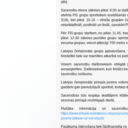
stilā.
Sacensību diena sāksies plkst. 8.00 ar dalī
atvērta FIS grupu sportistiem iesildīšanās 
S18), bet plkst. 10.10 – vīriešu grupām (V,
ceturtdaļfināli, pusfināli un fināli, savukār
Pēc FIS grupu startiem, no plkst. 11.45, tr
plkst. 12.30 sāksies jaunāko grupu sprint
vecuma grupas, veicot attiecīgi 700 metru va
Latvijas čempionāta grupu apbalvošana, 
Norādītie laiki var mainīties atkarībā no pie
Visiem sacensību dalībniekiem obligāti jā
aizsargbrilles. Dalībniekiem, kuri finišēs b
sacensību nolikumu.
Latvijas čempionāta pirmais posms roller
gaidāmi gan pieredzējuši sportisti, tostarp 
Sacensības būs iespēja skatītājiem klātie
sezonas pirmajā nozīmīgajā startā.
Plašāka informācija un sacensību
https://www.infoski.lv/distancu-sleposana/
posms-(atlase-uz-rol-izlasi)/
Pasākuma īstenošana tiek līdzfinansēta no 