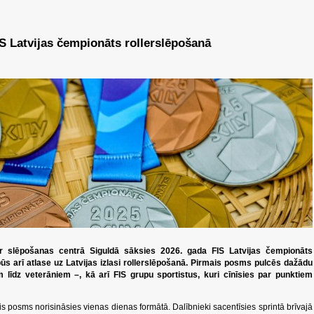
IS Latvijas čempionāts rollerslēpošanā
her slēpošanas centrā Siguldā sāksies 2026. gada FIS Latvijas čempionāts
ūs arī atlase uz Latvijas izlasi rollerslēpošanā. Pirmais posms pulcēs dažādu
līdz veterāniem –, kā arī FIS grupu sportistus, kuri cīnīsies par punktiem
s posms norisināsies vienas dienas formātā. Dalībnieki sacentīsies sprintā brīvajā