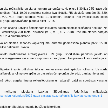
bnieku reģistrāciju un starta numuru saņemšanu. No plkst. 8.30 līdz 9.55 trase būs
nolūkos. Plkst. 10.00 paredzēta sprinta kvalifikācija FIS sieviešu grupām (S, S20,
 V20, V18). Katrs sportists veiks 1,2 kilometru distanci. Pēc kvalifikācijas sekos
t FIS grupu apbalvošana plānota plkst. 12.15.
ase tiks atvērta Latvijas čempionāta ieskaites dalībniekiem iesildīšanās nolūkos. No
a kvalifikācija 700 metru distancē (V12, V10, S12, S10). Pēc tam startēs pārējās
i 1,2 kilometru distanci.
kā arī ziemas sezonas kopvērtējuma laureātu godināšana plānota plkst. 15.10.
teikto dalībnieku skaita.
lieto nostiprinātas aizsargķiveres. FIS grupu sportistiem papildus jālieto arī
ez aizsargķiveres vai ar nenostiprinātu aizsargķiveri, tiks piemēroti sodi saskaņā ar
slēpošanā solās būt dinamisks un konkurences ziņā spēcīgs notikums. Uz starta
dalībnieki ar olimpisko spēļu un pasaules čempionātu pieredzi, gan jaunie talanti.
nē vērot augsta līmeņa rollerslēpošanu un atbalstīt Latvijas sportistus vasaras
 nolikums pieejams Latvijas Slēpošanas federācijas mājaslapā:
sacensibu-kalendars/2026-gada-vasaras-sezona/junijs/fis-latvijas-cempionats-1-
valsts un Siguldas novada budžeta līdzekļiem.