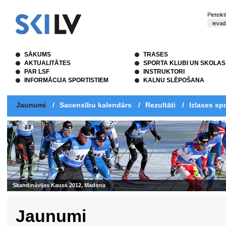
Pieteik
SĀKUMS
TRASES
AKTUALITĀTES
SPORTA KLUBI UN SKOLAS
PAR LSF
INSTRUKTORI
INFORMĀCIJA SPORTISTIEM
KALNU SLĒPOŠANA
Jaunumi
/
Sacensību kalendārs
/
Rezultāti
/
Izlases spo
Skandināvijas Kauss 2012, Madona
Jaunumi