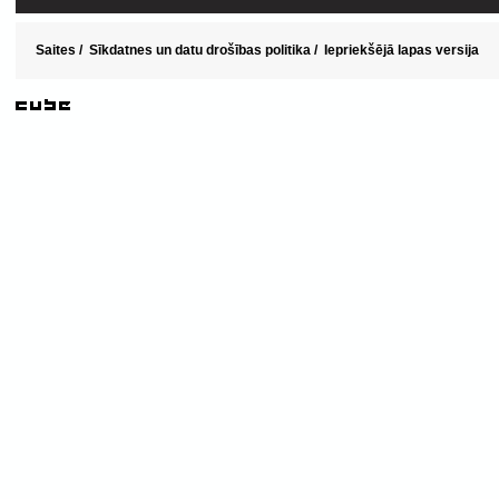
Saites
/
Sīkdatnes un datu drošības politika
/
Iepriekšējā lapas versija