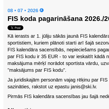
08 • 07 • 2026
FIS koda pagarināšana 2026./2
Kā ierasts ar 1. jūliju sākās jaunā FIS kalendār
sportistiem, kuriem plānoti starti arī šajā sez
FIS kalendāra sacensībās, nepieciešams paga
par FIS kodu ir 35 EUR - to var ieskaitīt kādā
maksājuma mērķī norādot sportista vārdu, uz
"maksājums par FIS kodu".
Ja juridiskajām personām vajag rēķinu par FI
sazināties, rakstot uz epastu
janis@ski.lv
.
Pirmās FIS kalendāra sacensības jau šajā ned