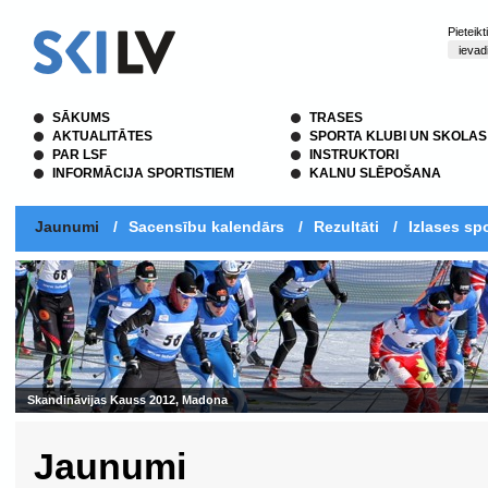
Pieteik
SĀKUMS
TRASES
AKTUALITĀTES
SPORTA KLUBI UN SKOLAS
PAR LSF
INSTRUKTORI
INFORMĀCIJA SPORTISTIEM
KALNU SLĒPOŠANA
Jaunumi
/
Sacensību kalendārs
/
Rezultāti
/
Izlases spo
Skandināvijas Kauss 2012, Madona
Jaunumi