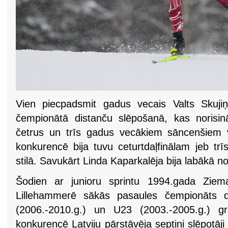
Vien piecpadsmit gadus vecais Valts Skuji
čempionātā distanču slēpošanā, kas norisin
četrus un trīs gadus vecākiem sāncenšiem v
konkurencē bija tuvu ceturtdaļfinālam jeb trī
stilā. Savukārt Linda Kaparkalēja bija labākā no
Šodien ar junioru sprintu 1994.gada Ziema
Lillehammerē sākās pasaules čempionāts di
(2006.-2010.g.) un U23 (2003.-2005.g.) gr
konkurencē Latviju pārstāvēja septiņi slēpotāji 