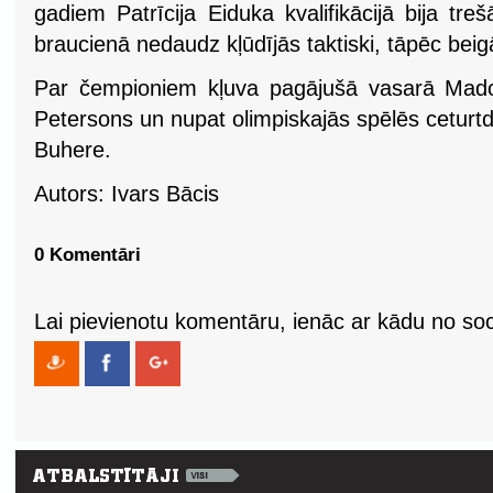
gadiem Patrīcija Eiduka kvalifikācijā bija treš
braucienā nedaudz kļūdījās taktiski, tāpēc beig
Par čempioniem kļuva pagājušā vasarā Madon
Petersons un nupat olimpiskajās spēlēs ceturtdaļ
Buhere.
Autors: Ivars Bācis
0 Komentāri
Lai pievienotu komentāru, ienāc ar kādu no soci