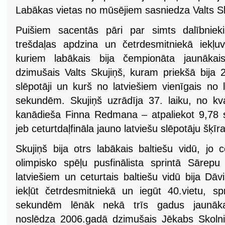
Labākas vietas no mūsējiem sasniedza Valts Sk
Puišiem sacentās pāri par simts dalībniek
trešdaļas apdzina un četrdesmitniekā iekļuva
kuriem labākais bija čempionāta jaunāka
dzimušais Valts Skujiņš, kuram priekšā bija
slēpotāji un kurš no latviešiem vienīgais no
sekundēm. Skujiņš uzrādīja 37. laiku, no kval
kanādieša Finna Redmana – atpaliekot 9,78 
jeb ceturtdaļfināla jauno latviešu slēpotāju šķī
Skujiņš bija otrs labākais baltiešu vidū, jo ce
olimpisko spēļu pusfinālista sprintā Sārep
latviešiem un ceturtais baltiešu vidū bija Dā
iekļūt četrdesmitniekā un iegūt 40.vietu, sp
sekundēm lēnāk nekā trīs gadus jaunākai
noslēdza 2006.gadā dzimušais Jēkabs Skolni