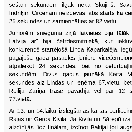
sešām sekundēm ilgāk nekā Skujiņš. Savu
Indriķim Circenam neizdevās labs starts kā ce
25 sekundes un samierināties ar 82.vietu.
Juniorēm snieguma ziņā latvietes bija tālāk
Latvija arī bija četrdesmitniekā, kur iekļ
konkurencē startējošā Linda Kaparkalēja, iegū
pagājušā gada pasaules junioru vicečempion
atpaliekot 24 sekundes, bet no ceturtdaļf
sekundēm. Divus gadus jaunākā Keita Mar
sekundes aiz Lindas un ieņēma 67.vietu, b
Reilija Zariņa trasē pavadīja vēl par 12 s
77.vietā.
Ar 13. un 14.laiku izslēgšanas kārtās pārliecin
Rajas un Gerda Kivila. Ja Kivila un Sārepū izst
aizcīnījās līdz finālam, izcīnot Baltijai ļoti a