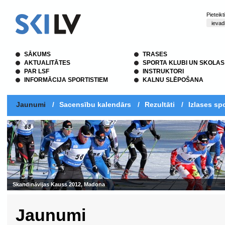
Pieteik
SĀKUMS
TRASES
AKTUALITĀTES
SPORTA KLUBI UN SKOLAS
PAR LSF
INSTRUKTORI
INFORMĀCIJA SPORTISTIEM
KALNU SLĒPOŠANA
Jaunumi
/
Sacensību kalendārs
/
Rezultāti
/
Izlases spo
Jaunumi