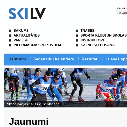
Pieteik
SĀKUMS
TRASES
AKTUALITĀTES
SPORTA KLUBI UN SKOLAS
PAR LSF
INSTRUKTORI
INFORMĀCIJA SPORTISTIEM
KALNU SLĒPOŠANA
Jaunumi
/
Sacensību kalendārs
/
Rezultāti
/
Izlases spo
Skandināvijas Kauss 2012, Madona
Jaunumi