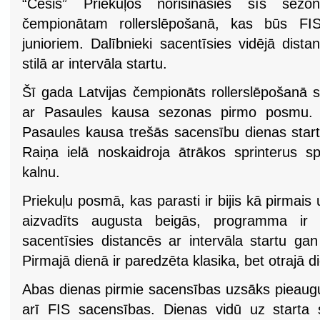
“Cēsis” Priekuļos norisināsies šīs sezo
čempionātam rollerslēpošanā, kas būs FI
junioriem. Dalībnieki sacentīsies vidējā distan
stilā ar intervāla startu.
Šī gada Latvijas čempionāts rollerslēpošanā 
ar Pasaules kausa sezonas pirmo posmu. 20
Pasaules kausa trešās sacensību dienas start
Raiņa ielā noskaidroja ātrākos sprinterus sp
kalnu.
Priekuļu posmā, kas parasti ir bijis kā pirmais u
aizvadīts augusta beigās, programma ir ier
sacentīsies distancēs ar intervāla startu gan k
Pirmajā dienā ir paredzēta klasika, bet otrajā di
Abas dienas pirmie sacensības uzsāks pieauguš
arī FIS sacensības. Dienas vidū uz starta 