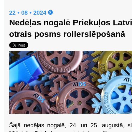
22 • 08 • 2024
Nedēļas nogalē Priekuļos Latv
otrais posms rollerslēpošanā
Šajā nedēļas nogalē, 24. un 25. augustā, s