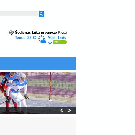
Šodienas laika prognoze Rīgai
Temp.: 22°C
Vējš: 1m/s