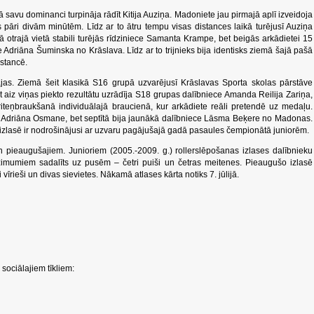
 savu dominanci turpināja rādīt Kitija Auziņa. Madoniete jau pirmajā aplī izveidoja
pāri divām minūtēm. Līdz ar to ātru tempu visas distances laikā turējusī Auziņa
kā otrajā vietā stabili turējās rīdziniece Samanta Krampe, bet beigās arkādietei 15
 Adriāna Šuminska no Krāslava. Līdz ar to trijnieks bija identisks ziemā šajā pašā
istancē.
jas. Ziemā šeit klasikā S16 grupā uzvarējusī Krāslavas Sporta skolas pārstāve
t aiz viņas piekto rezultātu uzrādīja S18 grupas dalībniece Amanda Reilija Zariņa,
 riteņbraukšanā individuālajā braucienā, kur arkādiete reāli pretendē uz medaļu.
e Adriāna Osmane, bet septītā bija jaunākā dalībniece Lāsma Beķere no Madonas.
 izlasē ir nodrošinājusi ar uzvaru pagājušajā gadā pasaules čempionātā juniorēm.
 pieaugušajiem. Junioriem (2005.-2009. g.) rollerslēpošanas izlases dalībnieku
dzimumiem sadalīts uz pusēm – četri puiši un četras meitenes. Pieaugušo izlasē
 vīrieši un divas sievietes. Nākamā atlases kārta notiks 7. jūlijā.
sociālajiem tīkliem: