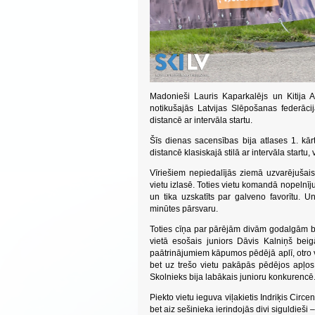
Madonieši Lauris Kaparkalējs un Kitija A
notikušajās Latvijas Slēpošanas federāci
distancē ar intervāla startu.
Šīs dienas sacensības bija atlases 1. kār
distancē klasiskajā stilā ar intervāla startu,
Vīriešiem nepiedalījās ziemā uzvarējušais
vietu izlasē. Toties vietu komandā nopelnī
un tika uzskatīts par galveno favorītu. U
minūtes pārsvaru.
Toties cīņa par pārējām divām godalgām bija
vietā esošais juniors Dāvis Kalniņš beigā
paātrinājumiem kāpumos pēdējā aplī, otro v
bet uz trešo vietu pakāpās pēdējos apļos 
Skolnieks bija labākais junioru konkurencē
Piekto vietu ieguva viļakietis Indriķis Cir
bet aiz sešinieka ierindojās divi siguldieš