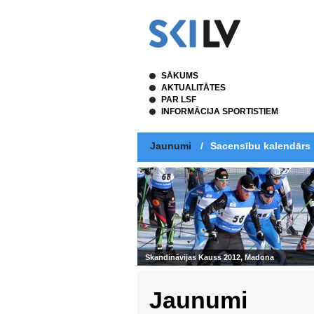
SĀKUMS
AKTUALITĀTES
PAR LSF
INFORMĀCIJA SPORTISTIEM
Jaunumi
/
Sacensību kalendārs
Skandināvijas Kauss 2012, Madona
Jaunumi