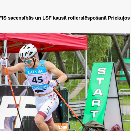
FIS sacensībās un LSF kausā rollerslēspošanā Priekuļos