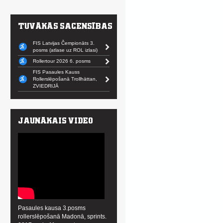
FIS Latvijas Čempionāts 3.
posms (atlase uz ROL izlasi)
Rollertour 2026 6. posms
FIS Pasaules Kauss
Rollerslēpošanā Trollhättan,
ZVIEDRIJĀ
Pasaules kausa 3.posms
rollerslēpošanā Madonā, sprints.