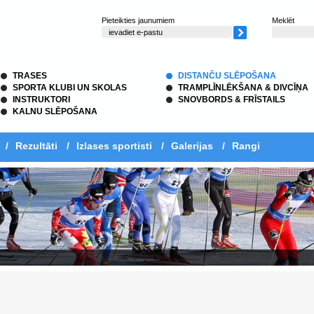
Pieteikties jaunumiem
Meklēt
TRASES
DISTANČU SLĒPOŠANA
SPORTA KLUBI UN SKOLAS
TRAMPLĪNLĒKŠANA & DIVCĪŅA
INSTRUKTORI
SNOVBORDS & FRĪSTAILS
KALNU SLĒPOŠANA
/
Rezultāti
/
Izlases sportisti
/
Galerijas
/
Rangi