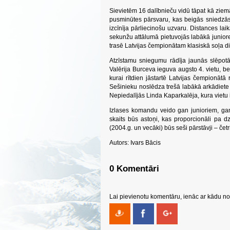
Sievietēm 16 dalībnieču vidū tāpat kā ziemā
pusminūtes pārsvaru, kas beigās sniedzās 
izcīnīja pārliecinošu uzvaru. Distances lai
sekunžu attālumā pietuvojās labākā juniore
trasē Latvijas čempionātam klasiskā soļa d
Atzīstamu sniegumu rādīja jaunās slēpotā
Valērija Burceva ieguva augsto 4. vietu, be
kurai rītdien jāstartē Latvijas čempionātā
Sešinieku noslēdza trešā labākā arkādiet
Nepiedalījās Linda Kaparkalēja, kura vietu
Izlases komandu veido gan junioriem, gan
skaits būs astoņi, kas proporcionāli pa 
(2004.g. un vecāki) būs seši pārstāvji – četri
Autors: Ivars Bācis
0 Komentāri
Lai pievienotu komentāru, ienāc ar kādu no 