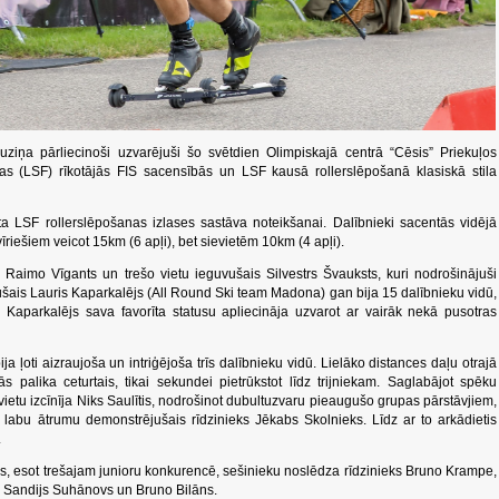
uziņa pārliecinoši uzvarējuši šo svētdien Olimpiskajā centrā “Cēsis” Priekuļos
jas (LSF) rīkotājās FIS sacensībās un LSF kausā rollerslēpošanā klasiskā stila
ta LSF rollerslēpošanas izlases sastāva noteikšanai. Dalībnieki sacentās vidējā
 vīriešiem veicot 15km (6 apļi), bet sievietēm 10km (4 apļi).
 Raimo Vīgants un trešo vietu ieguvušais Silvestrs Švauksts, kuri nodrošinājuši
jušais Lauris Kaparkalējs (All Round Ski team Madona) gan bija 15 dalībnieku vidū,
n Kaparkalējs sava favorīta statusu apliecināja uzvarot ar vairāk nekā pusotras
 ļoti aizraujoša un intriģējoša trīs dalībnieku vidū. Lielāko distances daļu otrajā
s palika ceturtais, tikai sekundei pietrūkstot līdz trijniekam. Saglabājot spēku
ietu izcīnīja Niks Saulītis, nodrošinot dubultuzvaru pieaugušo grupas pārstāvjiem,
labu ātrumu demonstrējušais rīdzinieks Jēkabs Skolnieks. Līdz ar to arkādietis
.
cens, esot trešajam junioru konkurencē, sešinieku noslēdza rīdzinieks Bruno Krampe,
i – Sandijs Suhānovs un Bruno Bilāns.