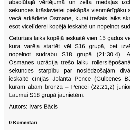
absolūtajā vērtējumā un zelta medaļas izcī
sekundes krāslavietei piekāpās vienmērīgāku 
vecā arkādiete Osmane, kurai trešais laiks skr
esot vicelīderei kopējā ieskaitē un nopelnot s
Ceturtais laiks kopējā ieskaitē vien 15 gadus ve
kura varēja startēt vēl S16 grupā, bet izv
nopelnot sudrabu S18 grupā (21:30,4). A
Osmanes uzrādīja trešo laiku rollerslēpošanā.
sekundes starpību par noslēdzošajām div
ieskaitē cīnījās Jolanta Pence (Gulbenes B
kurām abām bronza – Pencei (22:21,2) junio
Laumai S18 grupā jaunietēm.
Autors: Ivars Bācis
0 Komentāri