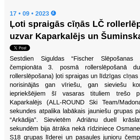
17 • 09 • 2023
Ļoti spraigās cīņās LČ rollerl
uzvar Kaparkalējs un Šuminsk
Sestdien Siguldas “Fischer Slēpošanas c
čempionāta 3. posmā rollerslēpošanā dua
rollerslēpošana) ļoti spraigas un līdzīgas cīņas
norisinājās gan vīriešu, gan sieviešu ko
iepriekšējiem šī vasaras tituliem trešo p
Kaparkalējs (ALL-ROUND Ski Team/Madona)
sekundes atpalika labākais jauniešu grupas p
“Arkādija”. Sievietēm Adriānu duelī krās
sekundēm bija ātrāka nekā rīdziniece Osmane,
S18 grupas līderei un pasaules junioru čempi