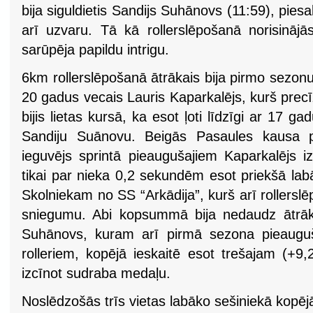
bija siguldietis Sandijs Suhānovs (11:59), piesa
arī uzvaru. Tā kā rollerslēpošanā norisinājās
sarūpēja papildu intrigu.
6km rollerslēpošanā ātrākais bija pirmo sezon
20 gadus vecais Lauris Kaparkalējs, kurš precīz
bijis lietas kursā, ka esot ļoti līdzīgi ar 17 
Sandiju Suānovu. Beigās Pasaules kausa 
ieguvējs sprintā pieaugušajiem Kaparkalējs iz
tikai par nieka 0,2 sekundēm esot priekšā la
Skolniekam no SS “Arkādija”, kurš arī rollerslē
sniegumu. Abi kopsummā bija nedaudz ātrāk
Suhānovs, kuram arī pirmā sezona pieauguša
rolleriem, kopējā ieskaitē esot trešajam (+9
izcīnot sudraba medaļu.
Noslēdzošās trīs vietas labāko sešiniekā kopējā