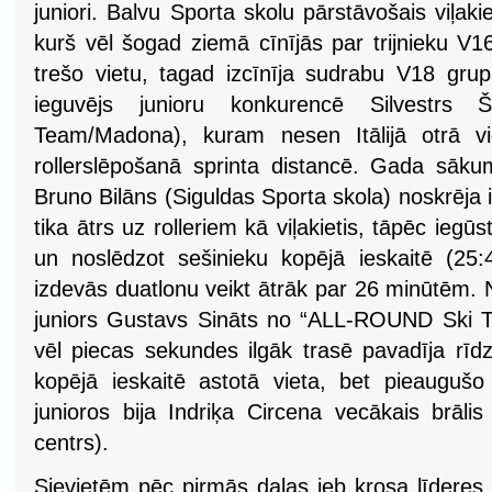
juniori. Balvu Sporta skolu pārstāvošais viļakie
kurš vēl šogad ziemā cīnījās par trijnieku V1
trešo vietu, tagad izcīnīja sudrabu V18 gru
ieguvējs junioru konkurencē Silvestrs
Team/Madona), kuram nesen Itālijā otrā 
rollerslēpošanā sprinta distancē. Gada sāk
Bruno Bilāns (Siguldas Sporta skola) noskrēja i
tika ātrs uz rolleriem kā viļakietis, tāpēc iegū
un noslēdzot sešinieku kopējā ieskaitē (25
izdevās duatlonu veikt ātrāk par 26 minūtēm. 
juniors Gustavs Sināts no “ALL-ROUND Ski T
vēl piecas sekundes ilgāk trasē pavadīja rī
kopējā ieskaitē astotā vieta, bet pieaugušo
junioros bija Indriķa Circena vecākais brālis
centrs).
Sievietēm pēc pirmās daļas jeb krosa līderes 