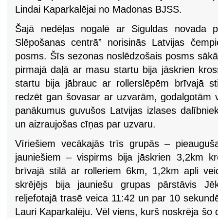
Lindai Kaparkalējai no Madonas BJSS.
Šajā nedēļas nogalē ar Siguldas novada pa
Slēpošanas centrā” norisinās Latvijas čempio
posms. Šīs sezonas noslēdzošais posms sākās 
pirmajā daļā ar masu startu bija jāskrien kross
startu bija jābrauc ar rollerslēpēm brīvajā sti
redzēt gan šovasar ar uzvarām, godalgotām v
panākumus guvušos Latvijas izlases dalībnieku
un aizraujošas cīņas par uzvaru.
Vīriešiem vecākajās trīs grupās – pieauguš
jauniešiem – vispirms bija jāskrien 3,2km 
brīvajā stilā ar rolleriem 6km, 1,2km apli vei
skrējējs bija jauniešu grupas pārstāvis J
reljefotajā trasē veica 11:42 un par 10 sekun
Lauri Kaparkalēju. Vēl viens, kurš noskrēja šo 