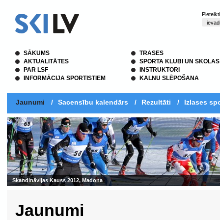
Pieteik
SĀKUMS
TRASES
AKTUALITĀTES
SPORTA KLUBI UN SKOLAS
PAR LSF
INSTRUKTORI
INFORMĀCIJA SPORTISTIEM
KALNU SLĒPOŠANA
Jaunumi
/
Sacensību kalendārs
/
Rezultāti
/
Izlases spo
Skandināvijas Kauss 2012, Madona
Jaunumi