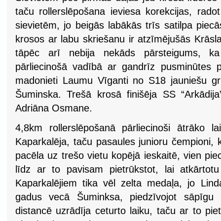
taču rollerslēpošana ieviesa korekcijas, rado
sievietēm, jo beigās labākās trīs satilpa piec
krosos ar labu skriešanu ir atzīmējušās Krāsl
tāpēc arī nebija nekāds pārsteigums, 
pārliecinošā vadībā ar gandrīz pusminūtes 
madonieti Laumu Vīganti no S18 jauniešu gr
Šuminska. Trešā krosā finišēja SS “Arkādija”
Adriāna Osmane.
4,8km rollerslēpošanā pārliecinoši ātrāko 
Kaparkalēja, taču pasaules junioru čempioni, k
pacēla uz trešo vietu kopējā ieskaitē, vien pi
līdz ar to pavisam pietrūkstot, lai atkārto
Kaparkalējiem tika vēl zelta medaļa, jo Lin
gadus vecā Šuminksa, piedzīvojot sāpīgu k
distancē uzrādīja ceturto laiku, taču ar to pie