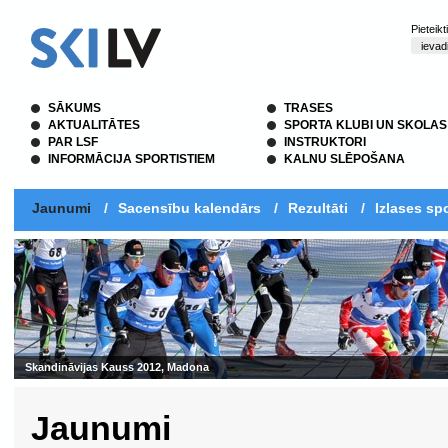
Pieteik
SĀKUMS
TRASES
AKTUALITĀTES
SPORTA KLUBI UN SKOLAS
PAR LSF
INSTRUKTORI
INFORMĀCIJA SPORTISTIEM
KALNU SLĒPOŠANA
Jaunumi
/
Sacensību kalendārs
/
Rezultāti
/
Izlases spo
Skandināvijas Kauss 2012, Madona
Jaunumi