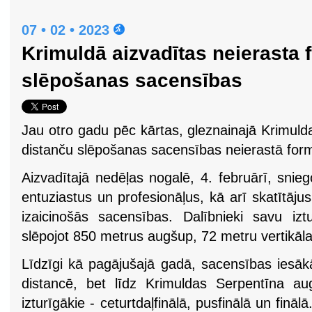
07 • 02 • 2023
Krimuldā aizvadītas neierasta 
slēpošanas sacensības
Jau otro gadu pēc kārtas, gleznainajā Krimuld
distanču slēpošanas sacensības neierastā for
Aizvadītajā nedēļas nogalē, 4. februārī, snie
entuziastus un profesionāļus, kā arī skatītājus
izaicinošās sacensības. Dalībnieki savu izt
slēpojot 850 metrus augšup, 72 metru vertikāl
Līdzīgi kā pagājušajā gadā, sacensības iesā
distancē, bet līdz Krimuldas Serpentīna au
izturīgākie - ceturtdaļfinālā, pusfinālā un finā