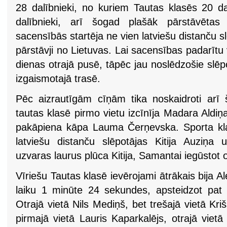
28 dalībnieki, no kuriem Tautas klasēs 20 da
dalībnieki, arī šogad plašāk pārstāvētas 
sacensībās startēja ne vien latviešu distanču sl
pārstāvji no Lietuvas. Lai sacensības padarītu 
dienas otrajā pusē, tāpēc jau noslēdzošie slēpo
izgaismotajā trasē.
Pēc aizrautīgām cīņām tika noskaidroti arī š
tautas klasē pirmo vietu izcīnīja Madara Aldiņ
pakāpiena kāpa Lauma Čerņevska. Sporta kla
latviešu distanču slēpotājas Kitija Auziņ
uzvaras laurus plūca Kitija, Samantai iegūstot o
Vīriešu Tautas klasē ievērojami ātrākais bija Ale
laiku 1 minūte 24 sekundes, apsteidzot pat 
Otrajā vietā Nils Mediņš, bet trešajā vietā Kri
pirmajā vietā Lauris Kaparkalējs, otrajā vietā