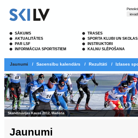
Pieteik
SĀKUMS
TRASES
AKTUALITĀTES
SPORTA KLUBI UN SKOLAS
PAR LSF
INSTRUKTORI
INFORMĀCIJA SPORTISTIEM
KALNU SLĒPOŠANA
Jaunumi
/
Sacensību kalendārs
/
Rezultāti
/
Izlases spo
Skandināvijas Kauss 2012, Madona
Jaunumi