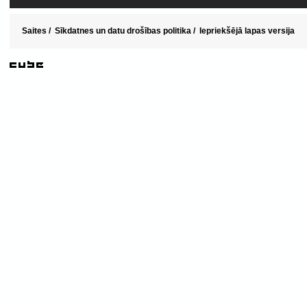
Saites
/
Sīkdatnes un datu drošības politika
/
Iepriekšējā lapas versija