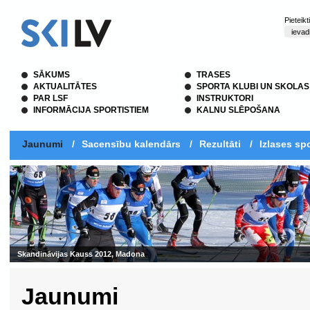
Pieteik
SĀKUMS
TRASES
AKTUALITĀTES
SPORTA KLUBI UN SKOLAS
PAR LSF
INSTRUKTORI
INFORMĀCIJA SPORTISTIEM
KALNU SLĒPOŠANA
Jaunumi
/
Sacensību kalendārs
/
Rezultāti
/
Izlases spo
Skandināvijas Kauss 2012, Madona
Jaunumi