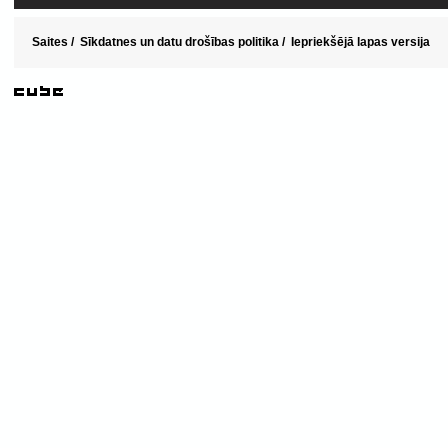
Saites
/
Sīkdatnes un datu drošības politika
/
Iepriekšējā lapas versija