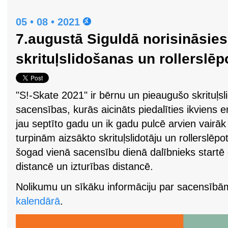
05 • 08 • 2021
7.augustā Siguldā norisināsies
skrituļslidošanas un rollersl
"S!-Skate 2021" ir bērnu un pieaugušo skrituļs
sacensības, kurās aicināts piedalīties ikviens 
jau septīto gadu un ik gadu pulcē arvien vairāk
turpinām aizsākto skrituļslidotāju un rollersl
šogad vienā sacensību dienā dalībnieks startē 
distancē un izturības distancē.
Nolikumu un sīkāku informāciju par sacensībā
kalendārā
.