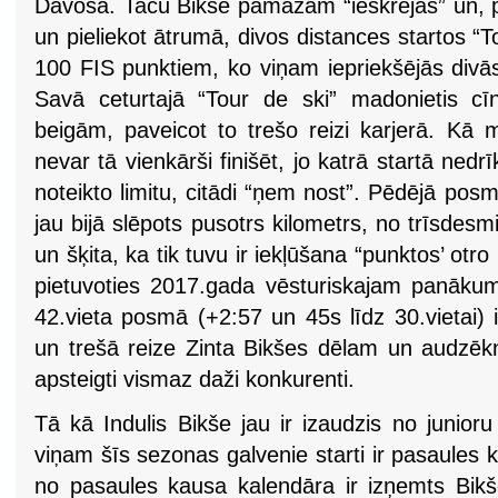
Davosā. Taču Bikše pamazām “ieskrējās” un, p
un pieliekot ātrumā, divos distances startos “T
100 FIS punktiem, ko viņam iepriekšējās divās 
Savā ceturtajā “Tour de ski” madonietis cī
beigām, paveicot to trešo reizi karjerā. Kā 
nevar tā vienkārši finišēt, jo katrā startā nedr
noteikto limitu, citādi “ņem nost”. Pēdējā pos
jau bijā slēpots pusotrs kilometrs, no trīsdesm
un šķita, ka tik tuvu ir iekļūšana “punktos’ otro
pietuvoties 2017.gada vēsturiskajam panāku
42.vieta posmā (+2:57 un 45s līdz 30.vietai) 
un trešā reize Zinta Bikšes dēlam un audzēkn
apsteigti vismaz daži konkurenti.
Tā kā Indulis Bikše jau ir izaudzis no junio
viņam šīs sezonas galvenie starti ir pasaule
no pasaules kausa kalendāra ir izņemts Bikše