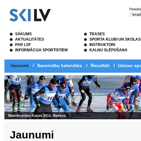
Pieteik
SĀKUMS
TRASES
AKTUALITĀTES
SPORTA KLUBI UN SKOLAS
PAR LSF
INSTRUKTORI
INFORMĀCIJA SPORTISTIEM
KALNU SLĒPOŠANA
Jaunumi
/
Sacensību kalendārs
/
Rezultāti
/
Izlases spo
Skandināvijas Kauss 2012, Madona
Jaunumi