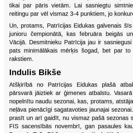
tikai par pāris vietām. Lai sasniegtu simtni
reitingu par vēl vismaz 3-4 punktiem, jo konkur
Un, protams, Patrīcijas Eidukas galvenais šī
junioru čempionātā, kas februāra beigās u
Vācijā. Desmitnieku Patrīcija jau ir sasniegus
pats minimālākais mērķis šogad, bet par t
rakstiem.
Indulis Bikše
Atšķirībā no Patrīcijas Eidukas plašā atba
pārsvarā jāiztiek ar ģimenes atbalstu. Vasarā
nopelnītu naudu sezonai, kas, protams, atstāj
neļāva pienācīgi sagatavoties jaunajai sezonai
prasīt un arī gaidīt, nu vismaz pašā sezonas 
FIS sacensībās novembrī, gan pasaules k