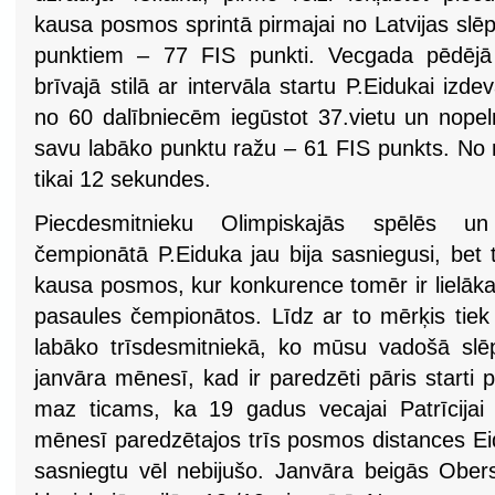
kausa posmos sprintā pirmajai no Latvijas slē
punktiem – 77 FIS punkti. Vecgada pēdēj
brīvajā stilā ar intervāla startu P.Eidukai izde
no 60 dalībniecēm iegūstot 37.vietu un nop
savu labāko punktu ražu – 61 FIS punkts. No 
tikai 12 sekundes.
Piecdesmitnieku Olimpiskajās spēlēs un
čempionātā P.Eiduka jau bija sasniegusi, bet 
kausa posmos, kur konkurence tomēr ir lielāka
pasaules čempionātos. Līdz ar to mērķis tiek izv
labāko trīsdesmitniekā, ko mūsu vadošā slē
janvāra mēnesī, kad ir paredzēti pāris start
maz ticams, ka 19 gadus vecajai Patrīcijai t
mēnesī paredzētajos trīs posmos distances Eid
sasniegtu vēl nebijušo. Janvāra beigās Oberst