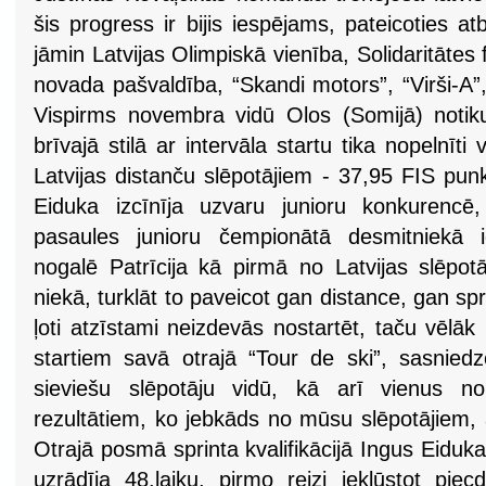
šis progress ir bijis iespējams, pateicoties atb
jāmin Latvijas Olimpiskā vienība, Solidaritāte
novada pašvaldība, “Skandi motors”, “Virši-A”,
Vispirms novembra vidū Olos (Somijā) noti
brīvajā stilā ar intervāla startu tika nopelnīti
Latvijas distanču slēpotājiem - 37,95 FIS punk
Eiduka izcīnīja uzvaru junioru konkurencē
pasaules junioru čempionātā desmitniekā i
nogalē Patrīcija kā pirmā no Latvijas slēpot
niekā, turklāt to paveicot gan distance, gan 
ļoti atzīstami neizdevās nostartēt, taču vēlāk 
startiem savā otrajā “Tour de ski”, sasniedz
sieviešu slēpotāju vidū, kā arī vienus no
rezultātiem, ko jebkāds no mūsu slēpotājiem, ar
Otrajā posmā sprinta kvalifikācijā Ingus Eidu
uzrādīja 48.laiku, pirmo reizi iekļūstot pie