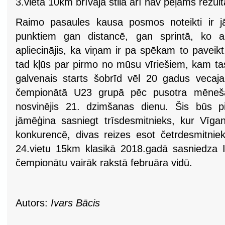
3.vieta 10km brīvajā stilā arī nav peļams rezult
Raimo pasaules kausa posmos noteikti ir 
punktiem gan distancē, gan sprintā, ko ar 
apliecinājis, ka viņam ir pa spēkam to paveikt
tad kļūs par pirmo no mūsu vīriešiem, kam ta
galvenais starts šobrīd vēl 20 gadus veca
čempionātā U23 grupā pēc pusotra mēneša
nosvinējis 21. dzimšanas dienu. Šis būs p
jāmēģina sasniegt trīsdesmitnieks, kur Vīgan
konkurencē, divas reizes esot četrdesmitniek
24.vietu 15km klasikā 2018.gadā sasniedza In
čempionātu vairāk rakstā februāra vidū.
Autors:
Ivars Bācis