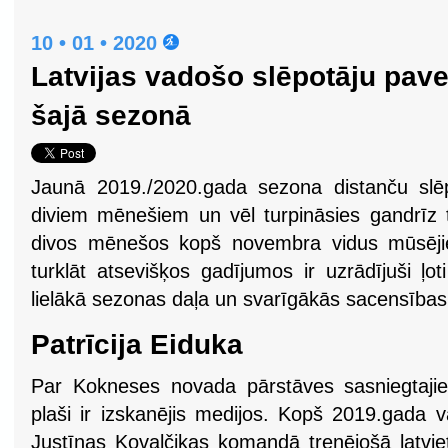
10 • 01 • 2020
Latvijas vadošo slēpotāju pave
šajā sezonā
Jaunā 2019./2020.gada sezona distanču slē
diviem mēnešiem un vēl turpināsies gandrīz 
divos mēnešos kopš novembra vidus mūsējie i
turklāt atsevišķos gadījumos ir uzrādījuši ļo
lielākā sezonas daļa un svarīgākās sacensības 
Patrīcija Eiduka
Par Kokneses novada pārstāves sasniegtaj
plaši ir izskanējis medijos. Kopš 2019.gada 
Justīnas Kovaļčikas komandā trenējošā latviet