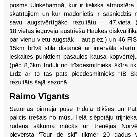
posms Ulrikehamnā, kur ir lieliska atmosfēra 
skatītājiem un kur madonietis ir sasniedzis 
savu augstvērtīgāko rezultātu – 47.vieta (
18.vietas ieguvēja austrieša Haukes diskvalifi
par vienu vietu augstāk – aut.piez.) un 46 FI
15km brīvā stila distancē ar intervāla startu
ieskaites punktiem pasaules kausa kopvērtē
(pēc 8,6km Induli no trīsdesmitnieka šķīra tik
Līdz ar to tas pats piecdesmitnieks “IB S
rezultāts šajā sezonā.
Raimo Vīgants
Sezonas pirmajā pusē Induļa Bikšes un Pat
palicis trešais no mūsu lielā slēpotāju trijni
rudens sākuma mācās un trenējas Norvē
pievērsta ‘Tour de ski” tikmēr 20 gadus v