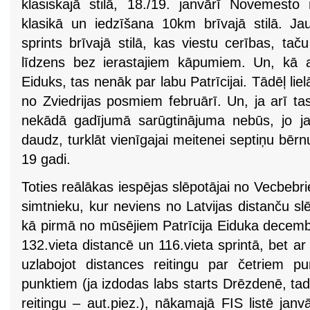
klasiskajā stilā, 18./19. janvārī Novemesto 
klasikā un iedzīšana 10km brīvajā stilā. J
sprints brīvajā stilā, kas viestu cerības, tač
līdzens bez ierastajiem kāpumiem. Un, kā a
Eiduks, tas nenāk par labu Patrīcijai. Tādēļ lie
no Zviedrijas posmiem februārī. Un, ja arī ta
nekādā gadījumā sarūgtinājuma nebūs, jo jau 
daudz, turklāt vienīgajai meitenei septiņu bērn
19 gadi.
Toties reālākas iespējas slēpotājai no Vecbebr
simtnieku, kur neviens no Latvijas distanču sl
kā pirmā no mūsējiem Patrīcija Eiduka decemb
132.vieta distancē un 116.vieta sprintā, bet ar
uzlabojot distances reitingu par četriem p
punktiem (ja izdodas labs starts Drēzdenē, tad 
reitingu – aut.piez.), nākamajā FIS listē jan