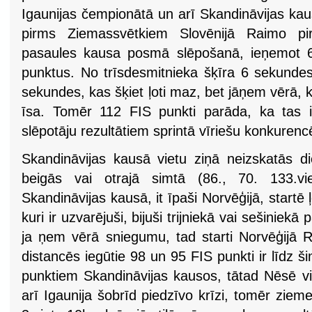
Igaunijas čempionātā un arī Skandināvijas ka
pirms Ziemassvētkiem Slovēnijā Raimo pir
pasaules kausa posmā slēpošanā, ieņemot 6
punktus. No trīsdesmitnieka šķīra 6 sekunde
sekundes, kas šķiet ļoti maz, bet jāņem vērā, ka
īsa. Tomēr 112 FIS punkti parāda, ka tas 
slēpotāju rezultātiem sprintā vīriešu konkurenc
Skandināvijas kausā vietu ziņā neizskatās di
beigās vai otrajā simtā (86., 70. 133.v
Skandināvijas kausā, it īpaši Norvēģijā, startē 
kuri ir uzvarējuši, bijuši trijniekā vai sešinie
ja ņem vērā sniegumu, tad starti Norvēģijā R
distancēs iegūtie 98 un 95 FIS punkti ir līdz
punktiem Skandināvijas kausos, tātad Nēsē viņ
arī Igaunija šobrīd piedzīvo krīzi, tomēr zie