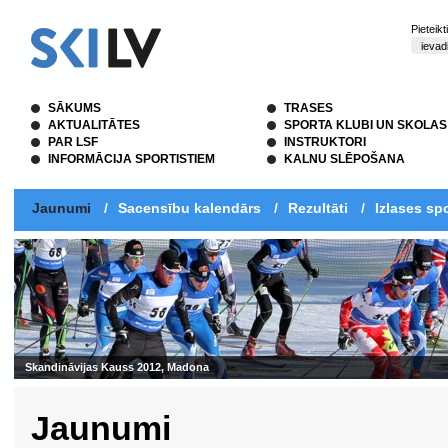
Pieteik
SĀKUMS
TRASES
AKTUALITĀTES
SPORTA KLUBI UN SKOLAS
PAR LSF
INSTRUKTORI
INFORMĀCIJA SPORTISTIEM
KALNU SLĒPOŠANA
Jaunumi
/
Sacensību kalendārs
/
Rezultāti
/
Izlases spo
Skandināvijas Kauss 2012, Madona
Jaunumi