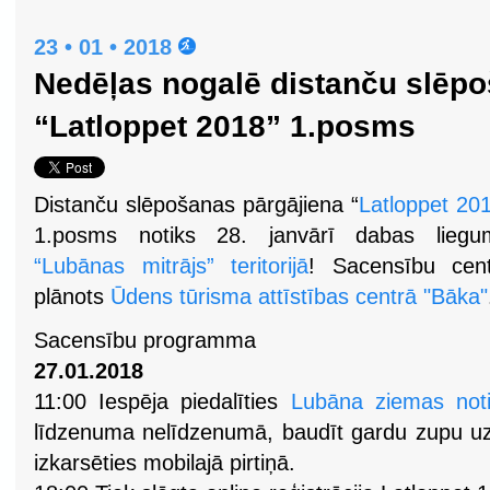
23 • 01 • 2018
Nedēļas nogalē distanču slēpo
“Latloppet 2018” 1.posms
Distanču slēpošanas pārgājiena “
Latloppet 20
1.posms notiks 28. janvārī dabas liegu
“Lubānas mitrājs” teritorijā
! Sacensību cent
plānots
Ūdens tūrisma attīstības centrā "Bāka"
Sacensību programma
27.01.2018
11:00 Iespēja piedalīties
Lubāna ziemas not
līdzenuma nelīdzenumā, baudīt gardu zupu uz
izkarsēties mobilajā pirtiņā.