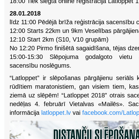
18:00 Tiek slēgta online reģistrācija Latloppet
28.01.2018
līdz 11:00 Pēdējā brīža reģistrācija sacensību c
12:00 Starts 22km un 9km Veselības pārgājie
12:10 Start 2km (S10, V10 grupām)
No 12:20 Pirmo finišētā sagaidīšana, tējas dz
15:00-15:30 Slēpojuma godalgoto vietu a
sacensību noslēgums.
“Latloppet” ir slēpošanas pārgājienu seriāls 
rūdītiem maratonistiem, gan visiem tiem, kas
ziemā uz slēpēm! “Latloppet 2018” otrais sac
nedēļas 4. februārī Vietalvas «Mailēs». Sa
informācija
latloppet.lv
vai
facebook.com/Latlo