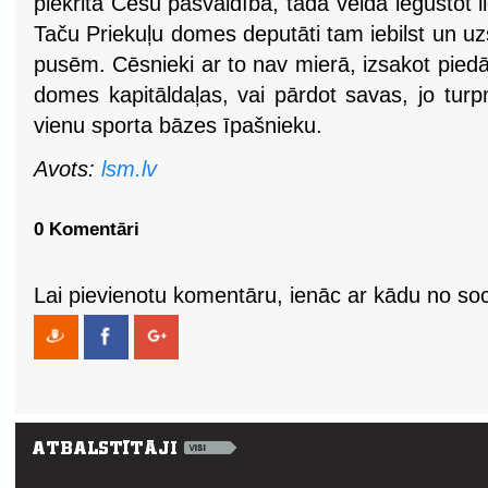
piekrita Cēsu pašvaldība, tādā veidā iegūstot li
Taču Priekuļu domes deputāti tam iebilst un u
pusēm. Cēsnieki ar to nav mierā, izsakot piedā
domes kapitāldaļas, vai pārdot savas, jo turp
vienu sporta bāzes īpašnieku.
Avots:
lsm.lv
0 Komentāri
Lai pievienotu komentāru, ienāc ar kādu no soci