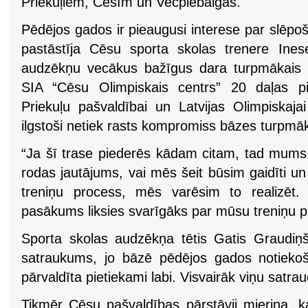
Priekuļiem, Cēsīm un Vecpiebalgas.
Pēdējos gados ir pieaugusi interese par slēp
pastāstīja Cēsu sporta skolas trenere Ine
audzēkņu vecākus bažīgus dara turpmākais t
SIA “Cēsu Olimpiskais centrs” 20 daļas pi
Priekuļu pašvaldībai un Latvijas Olimpiskaja
ilgstoši netiek rasts kompromiss bāzes turpmā
“Ja šī trase piederēs kādam citam, tad mums 
rodas jautājums, vai mēs šeit būsim gaidīti u
treniņu process, mēs varēsim to realizēt.
pasākums liksies svarīgāks par mūsu treniņu pr
Sporta skolas audzēkņa tētis Gatis Graudiņš
satraukums, jo bāzē pēdējos gados notiekoš
pārvaldīta pietiekami labi. Visvairāk viņu satrau
Tikmēr Cēsu pašvaldības pārstāvji mierina, k