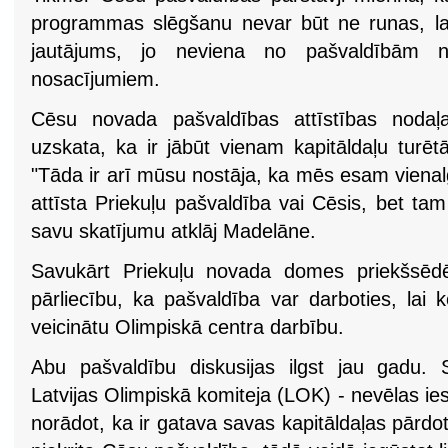
programmas slēgšanu nevar būt ne runas, lai 
jautājums, jo neviena no pašvaldībām nevē
nosacījumiem.
Cēsu novada pašvaldības attīstības nodaļ
uzskata, ka ir jābūt vienam kapitāldaļu turētā
"Tāda ir arī mūsu nostāja, ka mēs esam vienalga
attīsta Priekuļu pašvaldība vai Cēsis, bet ta
savu skatījumu atklāj Madelāne.
Savukārt Priekuļu novada domes priekšsēdē
pārliecību, ka pašvaldība var darboties, lai 
veicinātu Olimpiskā centra darbību.
Abu pašvaldību diskusijas ilgst jau gadu. 
Latvijas Olimpiskā komiteja (LOK) - nevēlas ies
norādot, ka ir gatava savas kapitāldaļas pārd