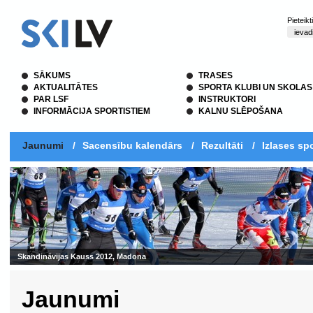
Pieteik
SĀKUMS
TRASES
AKTUALITĀTES
SPORTA KLUBI UN SKOLAS
PAR LSF
INSTRUKTORI
INFORMĀCIJA SPORTISTIEM
KALNU SLĒPOŠANA
Jaunumi
/
Sacensību kalendārs
/
Rezultāti
/
Izlases spo
Skandināvijas Kauss 2012, Madona
Jaunumi