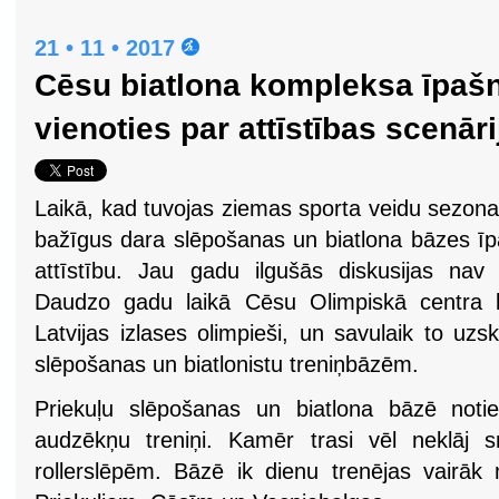
21 • 11 • 2017
Cēsu biatlona kompleksa īpašn
vienoties par attīstības scenāri
Laikā, kad tuvojas ziemas sporta veidu sezona
bažīgus dara slēpošanas un biatlona bāzes īp
attīstību. Jau gadu ilgušās diskusijas nav
Daudzo gadu laikā Cēsu Olimpiskā centra b
Latvijas izlases olimpieši, un savulaik to uz
slēpošanas un biatlonistu treniņbāzēm.
Priekuļu slēpošanas un biatlona bāzē noti
audzēkņu treniņi. Kamēr trasi vēl neklāj s
rollerslēpēm. Bāzē ik dienu trenējas vairāk