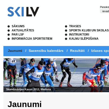
Pieteik
SĀKUMS
TRASES
AKTUALITĀTES
SPORTA KLUBI UN SKOLAS
PAR LSF
INSTRUKTORI
INFORMĀCIJA SPORTISTIEM
KALNU SLĒPOŠANA
Jaunumi
/
Sacensību kalendārs
/
Rezultāti
/
Izlases spo
Skandināvijas Kauss 2012, Madona
Jaunumi