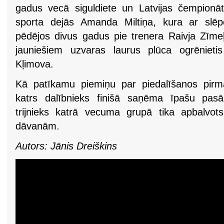
gadus vecā siguldiete un Latvijas čempionā
sporta dejās Amanda Miltiņa, kura ar slēp
pēdējos divus gadus pie trenera Raivja Zīme
jauniešiem uzvaras laurus plūca ogrēnieti
Kļimova.
Kā patīkamu piemiņu par piedalīšanos pirm
katrs dalībnieks finišā saņēma īpašu pas
trijnieks katrā vecuma grupā tika apbalvot
dāvanām.
Autors: Jānis Dreiškins