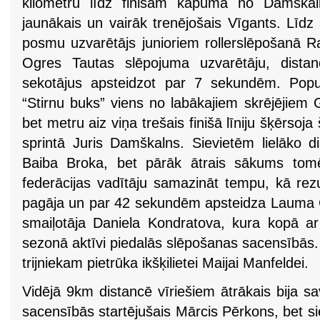
kilometru līdz finišam kāpumā no Damška
jaunākais un vairāk trenējošais Vīgants. Līdz
posmu uzvarētājs junioriem rollerslēpošanā R
Ogres Tautas slēpojuma uzvarētāju, distan
sekotājus apsteidzot par 7 sekundēm. Popul
“Stirnu buks” viens no labākajiem skrējējiem 
bet metru aiz viņa trešais finišā līniju šķērsoj
sprintā Juris Damškalns. Sievietēm lielāko d
Baiba Broka, bet pārāk ātrais sākums tomē
federācijas vadītāju samazināt tempu, kā rez
pagāja un par 42 sekundēm apsteidza Lauma Č
smaiļotāja Daniela Kondratova, kura kop
sezonā aktīvi piedalās slēpošanas sacensībās.
trijniekam pietrūka ikšķilietei Maijai Manfeldei.
Vidējā 9km distancē vīriešiem ātrākais bija sav
sacensībās startējušais Mārcis Pērkons, bet s