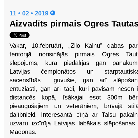
11 • 02 • 2019
Aizvadīts pirmais Ogres Tauta
Vakar, 10.februārī, „Zilo Kalnu” dabas pa
teritorijā norisinājās pirmais Ogres Taut
slēpojums, kurā piedalījās gan panākum
Latvijas čempionātos un starptautiska
sacensībās guvušie, gan arī slēpošan
entuziasti, gan arī tādi, kuri pavisam nesen 
distancēs kopā, īsākajai esot 300m bē
pieaugušajiem un veterāniem, brīvajā sti
dalībnieki. Interesantā cīņā ar Talsu pakal
uzvaru izcīnīja Latvijas labākais slēpošanas
Madonas.