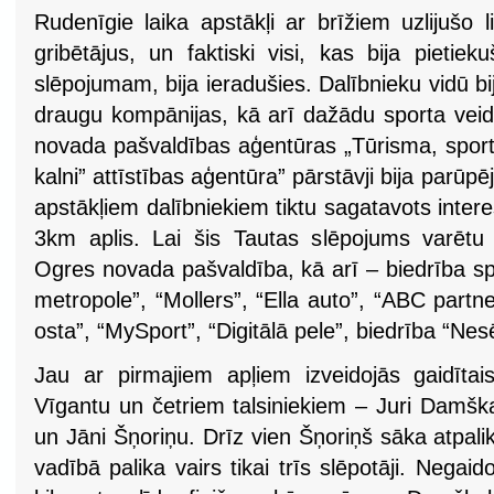
Rudenīgie laika apstākļi ar brīžiem uzlijušo li
gribētājus, un faktiski visi, kas bija pieti
slēpojumam, bija ieradušies. Dalībnieku vidū bi
draugu kompānijas, kā arī dažādu sporta veida
novada pašvaldības aģentūras „Tūrisma, sport
kalni” attīstības aģentūra” pārstāvji bija parūp
apstākļiem dalībniekiem tiktu sagatavots intere
3km aplis. Lai šis Tautas slēpojums varētu n
Ogres novada pašvaldība, kā arī – biedrība sp
metropole”, “Mollers”, “Ella auto”, “ABC partne
osta”, “MySport”, “Digitālā pele”, biedrība “Nes
Jau ar pirmajiem apļiem izveidojās gaidītai
Vīgantu un četriem talsiniekiem – Juri Damška
un Jāni Šņoriņu. Drīz vien Šņoriņš sāka atpalik
vadībā palika vairs tikai trīs slēpotāji. Negaid