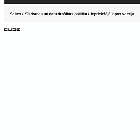
Saites
/
Sīkdatnes un datu drošības politika
/
Iepriekšējā lapas versija