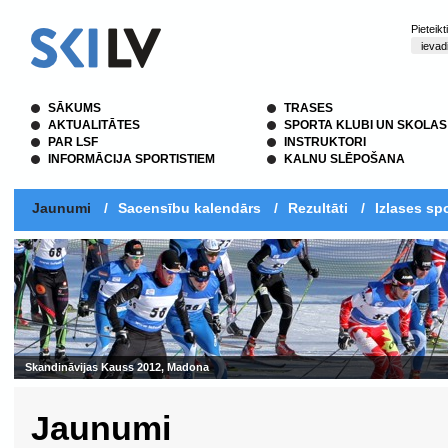
Pieteik
SĀKUMS
TRASES
AKTUALITĀTES
SPORTA KLUBI UN SKOLAS
PAR LSF
INSTRUKTORI
INFORMĀCIJA SPORTISTIEM
KALNU SLĒPOŠANA
Jaunumi
/
Sacensību kalendārs
/
Rezultāti
/
Izlases spo
Skandināvijas Kauss 2012, Madona
Jaunumi