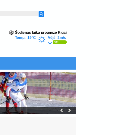
Šodienas laika prognoze Rīgai
Temp.: 19°C
Vējš: 2m/s