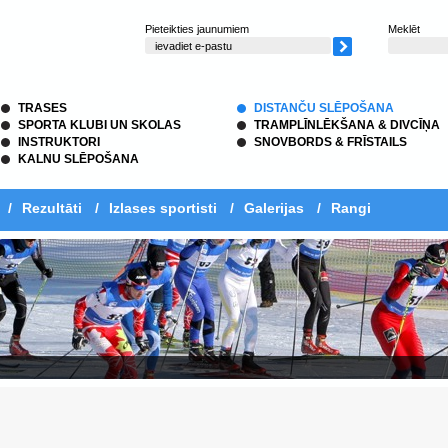
Pieteikties jaunumiem
Meklēt
TRASES
DISTANČU SLĒPOŠANA
SPORTA KLUBI UN SKOLAS
TRAMPLĪNLĒKŠANA & DIVCĪŅA
INSTRUKTORI
SNOVBORDS & FRĪSTAILS
KALNU SLĒPOŠANA
/
Rezultāti
/
Izlases sportisti
/
Galerijas
/
Rangi