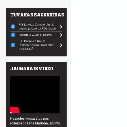
FIS Latvijas Čempionāts 3.
posms (atlase uz ROL izlasi)
Rollertour 2026 6. posms
FIS Pasaules Kauss
Rollerslēpošanā Trollhättan,
ZVIEDRIJĀ
Pasaules kausa 3.posms
rollerslēpošanā Madonā, sprints.