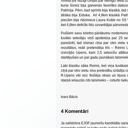
Vineta ļoti līdzīgi cīnījās par vienīgo vie
kurai šoreiz bija galvenās favorītes status
Patrīcija. Pērn, kad sprints bija klasikā, 
ātrāka bija Eiduka. Arī 4,8km klasikā Pat
piecām bija rīdziniece Laura Kvāle no SS 
bet 4,8km deficīts līdz uzvarētājai pārsnied
Puišiem savu krietno pārākumu nodemons
tuvāko sekotāju viņš apsteidza par 25 s
paredzēt, tad vismaz cīņa par otro vietu 
rezultātus, reāli pretendēja trīs – Reinis
izvirzījās Upens, kam 2,5 sekunžu attālu
startējušais un par gadu jaunākais talsinieks
Labi klasiku sāka Reinis, bet viņa tuvākai
cīņā par otro vietu sīvu pretestību izrādīj
R.Upens vēl reiz finišēja otrais un kļuv
starpā ielauzās cits talsinieks – ceturto la
Ivars Bācis
4 Komentāri
Ja salīdziina EJOF jauniešu kandidātu sara