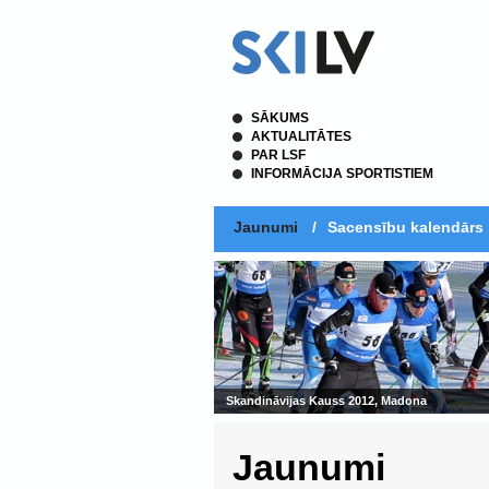
SĀKUMS
AKTUALITĀTES
PAR LSF
INFORMĀCIJA SPORTISTIEM
Jaunumi
/
Sacensību kalendārs
Skandināvijas Kauss 2012, Madona
Jaunumi