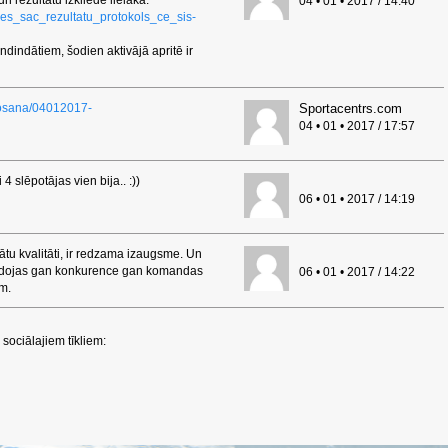
un rezultātu izkliede lielāka:
04 • 01 • 2017 / 14:40
ases_sac_rezultatu_protokols_ce_sis-
dindātiem, šodien aktivājā apritē ir
eposana/04012017-
Sportacentrs.com
04 • 01 • 2017 / 17:57
 slēpotājas vien bija.. :))
06 • 01 • 2017 / 14:19
tu kvalitāti, ir redzama izaugsme. Un
eidojas gan konkurence gan komandas
06 • 01 • 2017 / 14:22
em.
sociālajiem tīkliem: