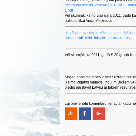
rezervistu soliņš ar katru gadu paliek īsāks 
http://www.infoski.lv/files/02_01_2011_atl
1.pdf
Vēl skumjāk, ka no visa garā 2011. gada kan
palikusi tikai Anda Muižniece.
http://sportacentrs.com/ziemas_sports/sl
noskaidroti_cetri_labakie_distancu_slepot
Vēl skumjāk, ka 2011. gadā S 20 grupā tikai 4
Šogad abas meitenes vismaz uzrāda rezultā
Raimo Vīgants malacis, Indulim Bikšem v
biedrs pārstāvot Latviju ar labiem rezultāti
Lai pievienotu komentāru, ienāc ar kādu no 