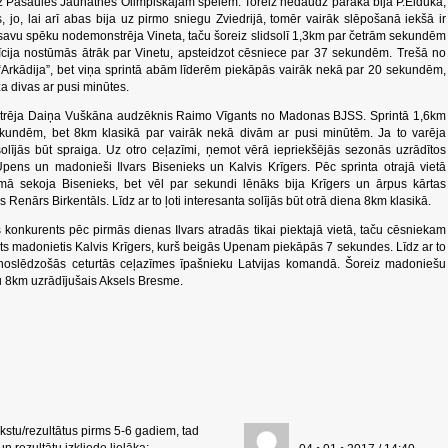
tu uz Pasaules Jaunatnes Olimpiskajām spēlēm. Toreiz nedaudz pārāka bija P.Eiduka,
s, jo, lai arī abas bija uz pirmo sniegu Zviedrijā, tomēr vairāk slēpošanā iekšā ir
tad savu spēku nodemonstrēja Vineta, taču šoreiz slidsolī 1,3km par četrām sekundēm
rīcija nostūmās ātrāk par Vinetu, apsteidzot cēsniece par 37 sekundēm. Trešā no
“Arkādija”, bet viņa sprintā abām līderēm piekāpās vairāk nekā par 20 sekundēm,
za divas ar pusi minūtes.
trēja Daiņa Vuškāna audzēknis Raimo Vīgants no Madonas BJSS. Sprintā 1,6km
ekundēm, bet 8km klasikā par vairāk nekā divām ar pusi minūtēm. Ja to varēja
solījās būt spraiga. Uz otro ceļazīmi, ņemot vērā iepriekšējās sezonās uzrādītos
 Upens un madonieši Ilvars Bisenieks un Kalvis Krīgers. Pēc sprinta otrajā vietā
mā sekoja Bisenieks, bet vēl par sekundi lēnāks bija Krīgers un ārpus kārtas
 Renārs Birkentāls. Līdz ar to ļoti interesanta solījās būt otrā diena 8km klasikā.
s konkurents pēc pirmās dienas Ilvars atradās tikai piektajā vietā, taču cēsniekam
a cits madonietis Kalvis Krīgers, kurš beigās Upenam piekāpās 7 sekundes. Līdz ar to
a noslēdzošās ceturtās ceļazīmes īpašnieku Latvijas komandā. Šoreiz madoniešu
iku 8km uzrādījušais Aksels Bresme.
kstu/rezultātus pirms 5-6 gadiem, tad