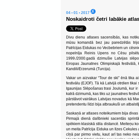
04 • 01 • 2017
Noskaidroti četri labākie atl
Divu dienu atlases sacensībās, kas notik
mūsu komandā bez jau paredzētās trij
Patrīcijas Eidukas no Vecbebriem un cēsni
nopelnīja Reinis Upens no Cēsu pilsēta
1999./2000.gadā dzimušie Latvijas slēpot
Eiropas Jaunatnes Olimpiskajā festivālā, 
Kandili/Erzerumā (Turcija).
Vakar un aizvakar “Tour de ski” ēnā tika 
festivālu (EJOF). Tā kā Latvijā otrdien tika
Igaunijas Slēpošanas trasi Joulumā, kur ir
katrā dzimumā, kas tiks uz jaunatnes festiv
pārstāvot vairākus Latvijas novadus kā Mado
pretendentu līdzi bija atbraukuši un atbalstī
Saskaņā ar atlases noteikumiem bija divas dis
Pirmajā dienā dalībnieki sacentās sprintā
spēkiem klasiskā stila distancē. Meiteņu k
un meita Patrīcija Eiduka un Ilzes Cekules 
cīņā par pirmo vietu, kaut arī tas neko nei