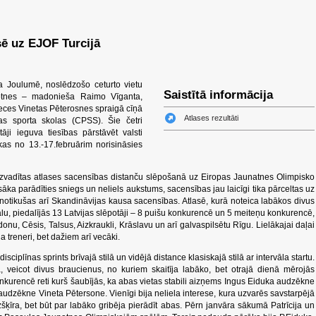
asē uz EJOF Turcijā
a Joulumē, noslēdzošo ceturto vietu
Saistītā informācija
otnes – madonieša Raimo Vīganta,
eces Vinetas Pēterosnes spraigā cīņā
Atlases rezultāti
s sporta skolas (CPSS). Šie četri
āji ieguva tiesības pārstāvēt valsti
kas no 13.-17.februārim norisināsies
aizvadītas atlases sacensības distanču slēpošanā uz Eiropas Jaunatnes Olimpisko
i sāka parādīties sniegs un neliels aukstums, sacensības jau laicīgi tika pārceltas uz
 notikušas arī Skandināvijas kausa sacensības. Atlasē, kurā noteica labākos divus
ālu, piedalījās 13 Latvijas slēpotāji – 8 puišu konkurencē un 5 meiteņu konkurencē,
nu, Cēsis, Talsus, Aizkraukli, Krāslavu un arī galvaspilsētu Rīgu. Lielākajai daļai
ja treneri, bet dažiem arī vecāki.
ciplīnas sprints brīvajā stilā un vidējā distance klasiskajā stilā ar intervāla startu.
, veicot divus braucienus, no kuriem skaitīja labāko, bet otrajā dienā mērojās
onkurencē reti kurš šaubījās, ka abas vietas stabili aizņems Ingus Eiduka audzēkne
audzēkne Vineta Pētersone. Vienīgi bija neliela interese, kura uzvarēs savstarpējā
zšķīra, bet būt par labāko gribēja pierādīt abas. Pērn janvāra sākumā Patrīcija un