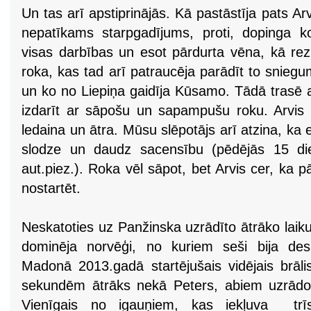
Un tas arī apstiprinājās. Kā pastāstīja pats Arv
nepatīkams starpgadījums, proti, dopinga ko
visas darbības un esot pārdurta vēna, kā rez
roka, kas tad arī patraucēja parādīt to sniegu
un ko no Liepiņa gaidīja Kūsamo. Tādā trasē 
izdarīt ar sāpošu un sapampušu roku. Arvis n
ledaina un ātra. Mūsu slēpotājs arī atzina, ka es
slodze un daudz sacensību (pēdējās 15 dien
aut.piez.). Roka vēl sāpot, bet Arvis cer, ka p
nostartēt.
Neskatoties uz Panžinska uzrādīto ātrāko laiku 
dominēja norvēģi, no kuriem seši bija desm
Madonā 2013.gadā startējušais vidējais brāl
sekundēm ātrāks nekā Peters, abiem uzrādot a
Vienīgais no igauņiem, kas iekļuva trīsd