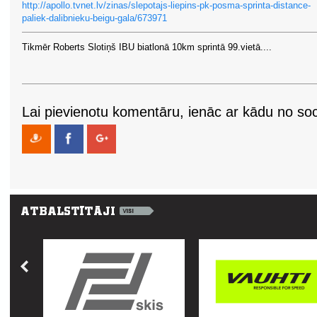
http://apollo.tvnet.lv/zinas/slepotajs-liepins-pk-posma-sprinta-distance-
paliek-dalibnieku-beigu-gala/673971
Tikmēr Roberts Slotiņš IBU biatlonā 10km sprintā 99.vietā....
Lai pievienotu komentāru, ienāc ar kādu no soci