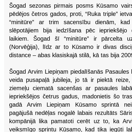
Šogad sezonas pirmais posms Kūsamo vairs 
pēdējos četros gados, proti, “Ruka triple” ietva
“minitūre” ar trim sacensību dienām, kad 
slēpotājiem bija iedzīšana pēc iepriekšējo
laikiem. Šogad šī “minitūre” ir pārcelta 
(Norvēģija), līdz ar to Kūsamo ir divas disc
distance – abas klasiskajā stilā, kā tas bija 2
Šogad Arvim Liepiņam piedalīšanās Pasaules
veida pusapaļā jubileja, jo tā ir piektā reiz
ziemeļu ciematā sacenšas ar pasaules labāk
iepriekšējos četrus gadus, madonietis šo trasi
gadā Arvim Liepiņam Kūsamo sprintā neiz
pagājušā nedēļas nogalē labais rezultāts Sāri
kompānijā lika pamatoti cerēt uz to, ka Arv
veiksmīgo sprintu Kūsamo, kad tika iegūti la