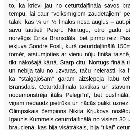
to, ka krievi jau no ceturtdaļfināla savos b
tempu, lai caur “veiksmīgiem zaudētājiem” pēc
tālāk, kas ¼ un ½ finālos nesa augļus – aut.pie
savu tautieti Peteru Nortugu, otro gadu p
norvēģis Eiriks Bransdāls, bet pirmo reizi Pa
iekļuva Sondre Fosli, kurš ceturtdaļfinālā 150
tomēr, atstumjoties ar vienu nūju finiša taisnē
tikt nākošajā kārtā. Starp citu, Nortugs finālā 
un nebija tālu no uzvaras, taču neierasti, ka f
kā “staigājošam” garām aizslēpoja labu te
Bransdāls. Ceturtdaļfinālā taktikas un stāv
nodemonstrēja itālis Pelegrīnī, bet pusfinālā
viņam nedaudz pietrūka un nācās palikt uzriez a
Olimpsikais čempions Ņikita Krjukovs noslēdz
Igaunis Kummels ceturtdaļfinālā no visiem 30 uz
braucienā, kas bija visātrākais, bija “tikai” cetu