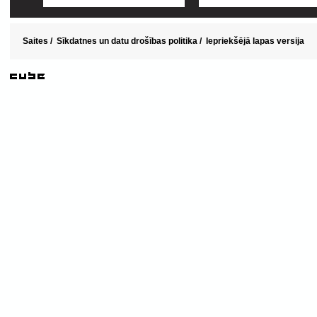
Saites
/
Sīkdatnes un datu drošības politika
/
Iepriekšējā lapas versija