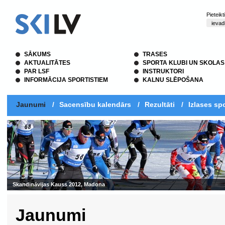
Pieteik
SĀKUMS
TRASES
AKTUALITĀTES
SPORTA KLUBI UN SKOLAS
PAR LSF
INSTRUKTORI
INFORMĀCIJA SPORTISTIEM
KALNU SLĒPOŠANA
Jaunumi
/
Sacensību kalendārs
/
Rezultāti
/
Izlases spo
Jaunumi