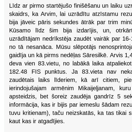
Līdz ar pirmo startējušo finišēšanu un laiku uz
skaidrs, ka Arvim, lai uzrādītu atzīstamu rezu
bija jāveic pāris sekundes ātrāk par trim minū
Kūsamo līdz šim bija izdarījis, un, otrkārt,
uzrādītājam nedrīkstēja zaudēt vairāk par 1
no tā nesanāca. Mūsu slēpotājs nenosprintoja
gaidīja un kā pirms nedēļas Sāresilkē. Arvis 1,
deva vien 83.vietu, no labākā laika atpaliek
182.48 FIS punktus. Ja 83.vieta nav neka
zaudētais laiks līderiem, kā arī citiem, p
ierindojušajam armēnim Mikaijeļjanam, kuru
apsteidzis, bet šoreiz zaudēja gandrīz 5 s
informācija, kas ir bijis par iemeslu šādam rezu
tuvu kritienam), taču neizskatās, ka tas tikai 
kaut kas ir atgadījies.