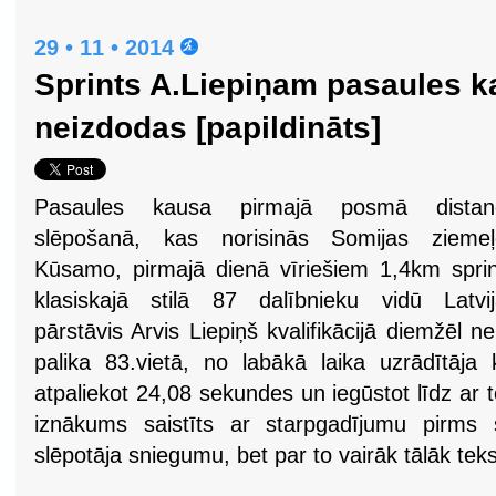
29 • 11 • 2014
Sprints A.Liepiņam pasaules 
neizdodas [papildināts]
Pasaules kausa pirmajā posmā distan
slēpošanā, kas norisinās Somijas ziemeļ
Kūsamo, pirmajā dienā vīriešiem 1,4km spri
klasiskajā stilā 87 dalībnieku vidū Latvi
pārstāvis Arvis Liepiņš kvalifikācijā diemžēl 
palika 83.vietā, no labākā laika uzrādītāja
atpaliekot 24,08 sekundes un iegūstot līdz ar
iznākums saistīts ar starpgadījumu pirms 
slēpotāja sniegumu, bet par to vairāk tālāk teks