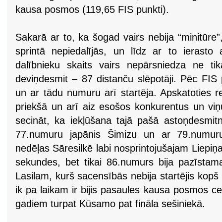
kausa posmos (119,65 FIS punkti).
Sakarā ar to, ka šogad vairs nebija “minitūre”, 
sprintā nepiedalījās, un līdz ar to ierasto 
dalībnieku skaits vairs nepārsniedza ne ti
deviņdesmit – 87 distanču slēpotāji. Pēc FIS p
un ar tādu numuru arī startēja. Apskatoties r
priekšā un arī aiz esošos konkurentus un viņu
secināt, ka iekļūšana tajā pašā astoņdesmi
77.numuru japānis Šimizu un ar 79.numuru 
nedēļas Sāresilkē labi nosprintojušajam Liepiņa
sekundes, bet tikai 86.numurs bija pazīsta
Lasilam, kurš sacensībās nebija startējis kop
ik pa laikam ir bijis pasaules kausa posmos cet
gadiem turpat Kūsamo pat fināla sešiniekā.