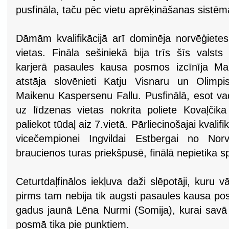
pusfināla, taču pēc vietu aprēķināšanas sistēm
Dāmām kvalifikācijā arī dominēja norvēģiete
vietas. Fināla sešiniekā bija trīs šīs valst
karjerā pasaules kausa posmos izcīnīja Mar
atstāja slovēnieti Katju Visnaru un Olimp
Maikenu Kaspersenu Fallu. Pusfinālā, esot va
uz līdzenas vietas nokrita poliete Kovaļčika
paliekot tūdaļ aiz 7.vietā. Pārliecinošajai kvalif
vicečempionei Ingvildai Estbergai no Norv
braucienos turas priekšpusē, finālā nepietika s
Ceturtdaļfinālos iekļuva daži slēpotāji, kuru v
pirms tam nebija tik augsti pasaules kausa po
gadus jaunā Lēna Nurmi (Somija), kurai savā 
posmā tika pie punktiem.