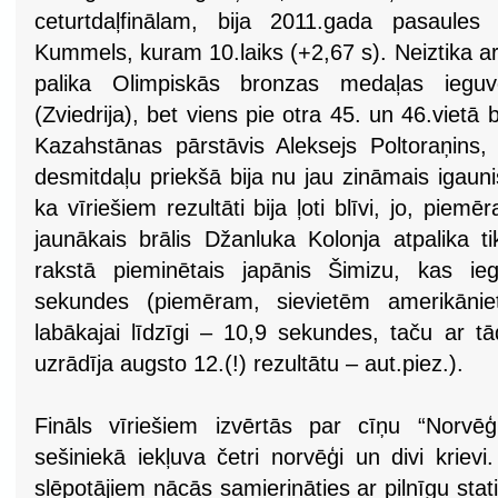
ceturtdaļfinālam, bija 2011.gada pasaules 
Kummels, kuram 10.laiks (+2,67 s). Neiztika a
palika Olimpiskās bronzas medaļas ieguv
(Zviedrija), bet viens pie otra 45. un 46.vietā 
Kazahstānas pārstāvis Aleksejs Poltoraņins
desmitdaļu priekšā bija nu jau zināmais igaun
ka vīriešiem rezultāti bija ļoti blīvi, jo, piem
jaunākais brālis Džanluka Kolonja atpalika t
rakstā pieminētais japānis Šimizu, kas ie
sekundes (piemēram, sievietēm amerikāni
labākajai līdzīgi – 10,9 sekundes, taču ar tā
uzrādīja augsto 12.(!) rezultātu – aut.piez.).
Fināls vīriešiem izvērtās par cīņu “Norvēģi
sešiniekā iekļuva četri norvēģi un divi krievi
slēpotājiem nācās samierināties ar pilnīgu stati