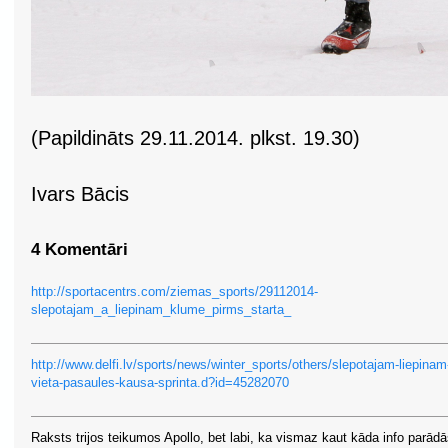
(Papildināts 29.11.2014. plkst. 19.30)
Ivars Bācis
4 Komentāri
http://sportacentrs.com/ziemas_sports/29112014-
slepotajam_a_liepinam_klume_pirms_starta_
http://www.delfi.lv/sports/news/winter_sports/others/slepotajam-liepinam
vieta-pasaules-kausa-sprinta.d?id=45282070
Raksts trijos teikumos Apollo, bet labi, ka vismaz kaut kāda info parādā