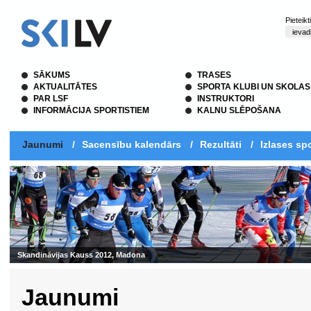
Pieteik
SĀKUMS
TRASES
AKTUALITĀTES
SPORTA KLUBI UN SKOLAS
PAR LSF
INSTRUKTORI
INFORMĀCIJA SPORTISTIEM
KALNU SLĒPOŠANA
Jaunumi
/
Sacensību kalendārs
/
Rezultāti
/
Izlases spo
Skandināvijas Kauss 2012, Madona
Jaunumi