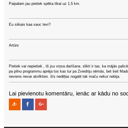
Paipalam jau pietiek spēka tikai uz 1,5 km.
Eu siikais kaa sauc tevi?
Artūrs
Pietiek vai nepietiek , tš jsu viņsa darīšana. slikti ir tas, ka mājās palicē
pa pilnu programmu aprēja tos kas tur pa Zviedriju ņēmās, bet šeit Mad
neviens nevar atvilkties. šīs nedēļas nogalē tak maču nekur nebija.
Lai pievienotu komentāru, ienāc ar kādu no soci