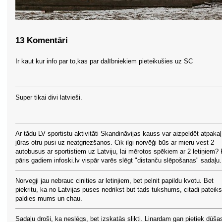
13 Komentāri
Ir kaut kur info par to,kas par dalībniekiem pieteikušies uz SC
Super tikai divi latvieši.
Ar tādu LV sportistu aktivitāti Skandināvijas kauss var aizpeldēt atpakaļ
jūras otru pusi uz neatgriezšanos. Cik ilgi norvēģi būs ar mieru vest 2
autobusus ar sportistiem uz Latviju, lai mērotos spēkiem ar 2 letiņiem?
pāris gadiem infoski.lv vispār varēs slēgt "distanču slēpošanas" sadaļu.
Norvegji jau nebrauc cinities ar letinjiem, bet pelnit papildu kvotu. Bet
piekritu, ka no Latvijas puses nedrikst but tads tukshums, citadi pateiks
paldies mums un chau.
Sadaļu droši, ka neslēgs, bet izskatās slikti. Linardam gan pietiek dūša