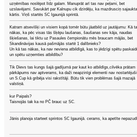
uzņēmības noslēpot līdz galam. Manuprāt arī tas nav peļami, bet
uzslavējami. Savukārt par Kalnupu cik dzirdēju, ka mazdrusciņ sajaukt
kārtis. Viņš startēs SC Igaunijā sprintā.
Katram atsevišķi un visiem kopā tomēr būtu jāatbild uz jautājumu: Kā t
nākas, ka pēc visas tās šķēpu laušanas, šaušanas sev kāja, naudas
šķiešanas, lai tiktu uz Pasaules čempionātu mēs braucam mājās, bet
Skandināvijas kausā pašmājās startē 1 dalībnieks?
Un kā tas nākas, ka nav neviena atbildīgā, kas to jēdzīgi spētu paskaid
un spētu uzņemties atbildību?
Tik Dievs tas kungs šajā gadījumā par kaut ko atbildīgs,cilvēka prātam 
pārkāpums nav aptverams, ka daži neapzinīgi elementi nav nostartējuši
un S.Cup kā gribēja visi rakstītāji. Būtu tik vien problēmas šajā mazajā
valstiņā.
kur Paipals?
Taisnojās tak ka no PČ brauc uz SC.
Jānis planoja starteet sprintos SC Igaunijā. cerams, ka apetīte nepazud