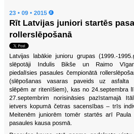
23 • 09 • 2015
Rīt Latvijas juniori startēs pa
rollerslēpošanā
Latvijas labākie junioru grupas (1999.-1995.
slēpotāji Indulis Bikše un Raimo Vīgan
piedalīsies pasaules čempionātā rollerslēpoš
(slēpošanas vasaras paveids uz asfalta 
slēpēm ar ritenīšiem), kas no 24.septembra l
27.septembrim norisināsies pazīstamajā Itā
ietvers kopumā četras sacensības – trīs ind
Meitenēm juniorēm tomēr startēs arī Paula B
pasaules kausa posmā.