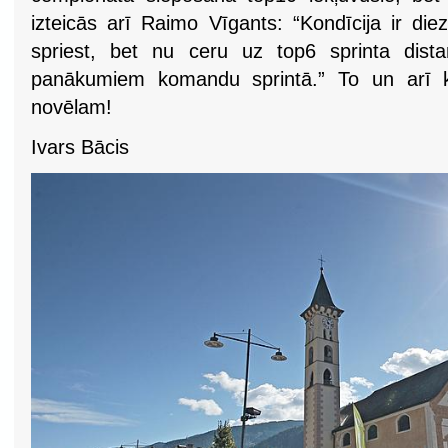
izteicās arī Raimo Vīgants: “Kondīcija ir di
spriest, bet nu ceru uz top6 sprinta dist
panākumiem komandu sprintā.” To un arī k
novēlam!
Ivars Bācis