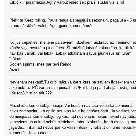
Cik,cik ir jāsamaksā,Agri? Varbūt ieliec šeit praislistu,lai visi zin!!
Piekrītu Keep rolling, Paula rangā aizpagājušā sezonā 4, pagājušā - 5 u
brauc pārstāvēt valsti. Agri, gaidu komentārus?
Ko jūs cepieties, meitene pa saviem līdzekļiem aizbrauc uz treniņnomet
kāpēc viņa nevarētu piedalīties. Šī mūžīgā latviešu skaudība, ka tik k
nav kas vairāk, vai labāk. Labāk atbalstam savus jauniešus un turam
īkšķus.
Šodien sprints, mēs par tevi Raimo.
Aiziet.
Nevienam neskauž,Tu gribi teikt,ka katrs kurš pa saviem lîdzekłiem var
aizbraukt uz PČ var arî tajã piedalîties?Pat tad,ja pat Latvijã savã grupã
lîdz top3 ir stipri tãlu???
Mazohistu-komentētāju nācija. Vai tiešām nav cita veida kā apmierināt
savu zemapziņu, kā aplikt tos, kas kaut ko cenšas darīt. Ja vadītos pē
dominējošās komentētāju loģikas, tad nevienam, nekur, nekad nav jābr
jo neviens un nekad nebūs pietiekami labs. Izskatās, ka tā diena ilgi na
jāgaida... Tikai tad nebūs par ko vairs infoski.lv rakstīt un jums nebūs k
komentēt. Jauku dienu!