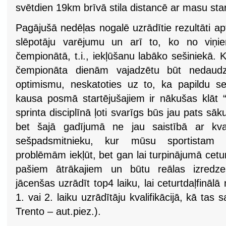
svētdien 19km brīvā stila distancē ar masu star
Pagājušā nedēļas nogalē uzrādītie rezultāti a
slēpotāju varējumu un arī to, ko no viņie
čempionātā, t.i., iekļūšanu labāko sešiniekā. K
čempionāta dienām vajadzētu būt nedaudz
optimismu, neskatoties uz to, ka papildu s
kausa posmā startējušajiem ir nākušas klāt 
sprinta disciplīnā ļoti svarīgs būs jau pats sāk
bet šajā gadījumā ne jau saistībā ar kvali
sešpadsmitnieku, kur mūsu sportistam
problēmām iekļūt, bet gan lai turpinājumā cetur
pašiem ātrākajiem un būtu reālas izredzes 
jācenšas uzrādīt top4 laiku, lai ceturtdaļfināl
1. vai 2. laiku uzrādītāju kvalifikācijā, kā t
Trento – aut.piez.).