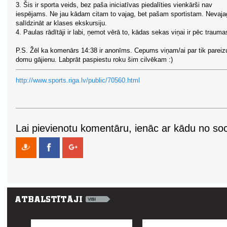
3. Šis ir sporta veids, bez paša iniciatīvas piedalīties vienkārši nav
iespējams. Ne jau kādam citam to vajag, bet pašam sportistam. Nevaja
salīdzināt ar klases ekskursiju.
4. Paulas rādītāji ir labi, ņemot vērā to, kādas sekas viņai ir pēc trauma
P.S. Žēl ka komenārs 14:38 ir anonīms. Cepums viņam/ai par tik pareiz
domu gājienu. Labprāt paspiestu roku šim cilvēkam :)
http://www.sports.riga.lv/public/70560.html
Lai pievienotu komentāru, ienāc ar kādu no soci