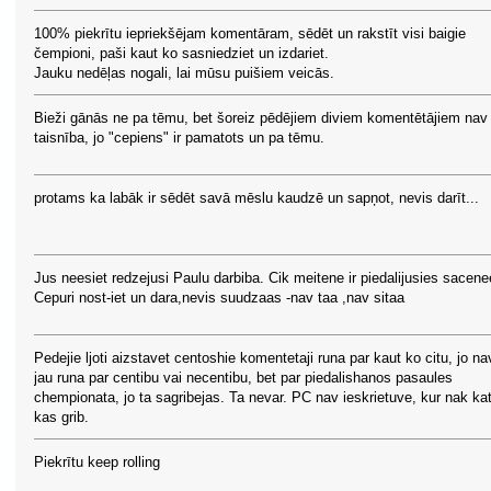
100% piekrītu iepriekšējam komentāram, sēdēt un rakstīt visi baigie
čempioni, paši kaut ko sasniedziet un izdariet.
Jauku nedēļas nogali, lai mūsu puišiem veicās.
Bieži gānās ne pa tēmu, bet šoreiz pēdējiem diviem komentētājiem nav
taisnība, jo "cepiens" ir pamatots un pa tēmu.
protams ka labāk ir sēdēt savā mēslu kaudzē un sapņot, nevis darīt...
Jus neesiet redzejusi Paulu darbiba. Cik meitene ir piedalijusies sacene
Cepuri nost-iet un dara,nevis suudzaas -nav taa ,nav sitaa
Pedejie ljoti aizstavet centoshie komentetaji runa par kaut ko citu, jo na
jau runa par centibu vai necentibu, bet par piedalishanos pasaules
chempionata, jo ta sagribejas. Ta nevar. PC nav ieskrietuve, kur nak ka
kas grib.
Piekrītu keep rolling