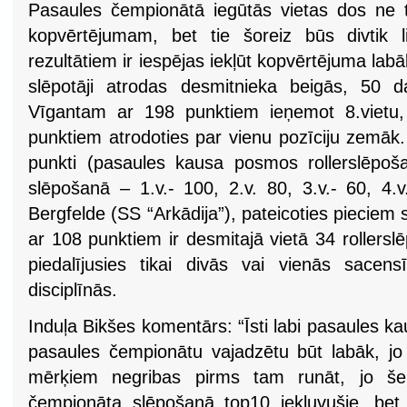
Pasaules čempionātā iegūtās vietas dos ne 
kopvērtējumam, bet tie šoreiz būs divtik l
rezultātiem ir iespējas iekļūt kopvērtējuma l
slēpotāji atrodas desmitnieka beigās, 50 
Vīgantam ar 198 punktiem ieņemot 8.vietu,
punktiem atrodoties par vienu pozīciju zemāk.
punkti (pasaules kausa posmos rollerslēpoš
slēpošanā – 1.v.- 100, 2.v. 80, 3.v.- 60, 4.v
Bergfelde (SS “Arkādija”), pateicoties piecie
ar 108 punktiem ir desmitajā vietā 34 rollersl
piedalījusies tikai divās vai vienās sacens
disciplīnās.
Induļa Bikšes komentārs: “Īsti labi pasaules k
pasaules čempionātu vajadzētu būt labāk, jo š
mērķiem negribas pirms tam runāt, jo šei
čempionāta slēpošanā top10 iekļuvušie, bet 