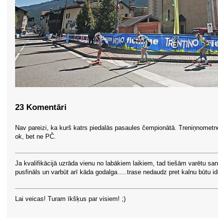
23 Komentāri
Nav pareizi, ka kurš katrs piedalās pasaules čempionātā. Treniņnometn
ok, bet ne PČ.
Ja kvalifikācijā uzrāda vienu no labākiem laikiem, tad tiešām varētu sa
pusfināls un varbūt arī kāda godalga.....trase nedaudz pret kalnu būtu id
Lai veicas! Turam īkšķus par visiem! ;)