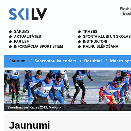
Pieteik
SĀKUMS
TRASES
AKTUALITĀTES
SPORTA KLUBI UN SKOLAS
PAR LSF
INSTRUKTORI
INFORMĀCIJA SPORTISTIEM
KALNU SLĒPOŠANA
Jaunumi
/
Sacensību kalendārs
/
Rezultāti
/
Izlases spo
Skandināvijas Kauss 2012, Madona
Jaunumi