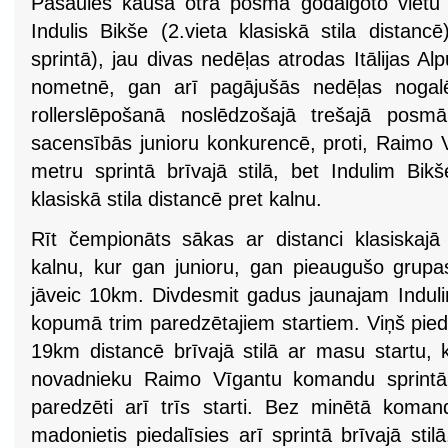
Pasaules kausa otrā posma godalgoto vietu i
Indulis Bikše (2.vieta klasiskā stila distan
sprintā), jau divas nedēļas atrodas Itālijas Al
nometnē, gan arī pagājušās nedēļas nogalē
rollerslēpošanā noslēdzošajā trešajā posmā
sacensībās junioru konkurencē, proti, Raimo 
metru sprintā brīvajā stilā, bet Indulim Bi
klasiskā stila distancē pret kalnu.
Rīt čempionāts sākas ar distanci klasiskajā s
kalnu, kur gan junioru, gan pieaugušo grupa
jāveic 10km. Divdesmit gadus jaunajam Indul
kopumā trim paredzētajiem startiem. Viņš pied
19km distancē brīvajā stilā ar masu startu, 
novadnieku Raimo Vīgantu komandu sprintā 
paredzēti arī trīs starti. Bez minētā koma
madonietis piedalīsies arī sprintā brīvajā stil