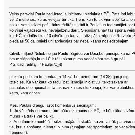
Velns parāvis! Paula pati izrādīja iniciatīvu piedalīties PČ. Pats ļoti labi
vēl 2 meitenes, kuras vēlējās tur tikt. Tiem, kuri to tik vien spēj kā ano
nolikt- sasniedziet paši tādus rādītājus kādi ir Paulai un tad runājiet par 
ko viņai vajadzētu vai nevajadzētu darīt. Slēpošana nav tas sporta veid
kur PČ piedalās tikai 10 cilvēki un tad visi sēž pārlaimīgi par 7to vietu. 
piedalās 50 dalībnieki un jāpriecājās par nepalikšanu noslēdzošajam.
Cilvēk mīļais! Noliek ne jau Paulu ,Zigrīdu vai Daci,bet principu,ka uz 
brauc slēpotāja,kura LČ ir tālu aizmuguras vadošajām savā grupā!
P.S.Kādi rādītāji ir Paulai?::))))
piekritu pedejam komentaram 14:57. bet pirms tam (14:38) gan jocigi
izteicies. Ka var kaut ko tadu "pati izradija iniciativu" teikt sakara ar
pasaules chempionatu. Ta tak nav kalses ekskursija, kur var pieteikties
katrs, kam gribas.
Mēs, Paulas draugi, lasot komentārus secinājām:
1. Ja vēl kāds no mums trim būtu aizbraucis uz PČ, te būtu tāda lavīna
mums ka traks var palikt.
2. Anonīmie komentētāji, sēžot mājās, izskatās ka zin vairāk par visu 
tie, kuri slēpošanā ir ierauti pilnībā (runājam par sportistiem, to vecākie
treneriem).