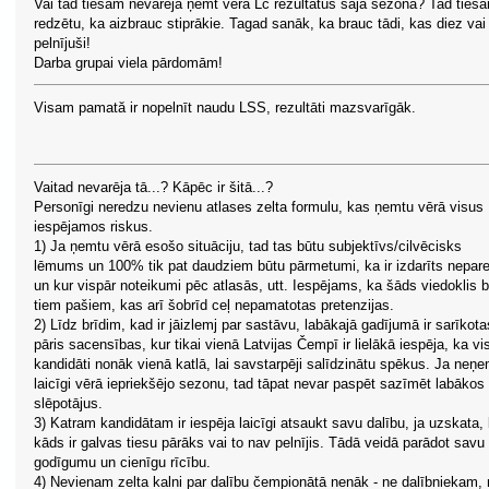
Vai tad tiešām nevarēja ņemt vērā Lč rezultātus šajā sezonā? Tad tieš
redzētu, ka aizbrauc stiprākie. Tagad sanāk, ka brauc tādi, kas diez vai 
pelnījuši!
Darba grupai viela pārdomām!
Visam pamată ir nopelnīt naudu LSS, rezultāti mazsvarīgāk.
Vaitad nevarēja tā...? Kāpēc ir šitā...?
Personīgi neredzu nevienu atlases zelta formulu, kas ņemtu vērā visus
iespējamos riskus.
1) Ja ņemtu vērā esošo situāciju, tad tas būtu subjektīvs/cilvēcisks
lēmums un 100% tik pat daudziem būtu pārmetumi, ka ir izdarīts nepare
un kur vispār noteikumi pēc atlasās, utt. Iespējams, ka šāds viedoklis 
tiem pašiem, kas arī šobrīd ceļ nepamatotas pretenzijas.
2) Līdz brīdim, kad ir jāizlemj par sastāvu, labākajā gadījumā ir sarīkota
pāris sacensības, kur tikai vienā Latvijas Čempī ir lielākā iespēja, ka vis
kandidāti nonāk vienā katlā, lai savstarpēji salīdzinātu spēkus. Ja neņ
laicīgi vērā iepriekšējo sezonu, tad tāpat nevar paspēt sazīmēt labākos
slēpotājus.
3) Katram kandidātam ir iespēja laicīgi atsaukt savu dalību, ja uzskata,
kāds ir galvas tiesu pārāks vai to nav pelnījis. Tādā veidā parādot savu
godīgumu un cienīgu rīcību.
4) Nevienam zelta kalni par dalību čempionātā nenāk - ne dalībniekam,