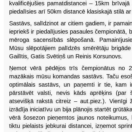
kvalificējušies pamatdistancei – 15km brīvajā s
piedalīsies arī 50km distancē klasiskajā stilā a
Sastāvs, salīdzinot ar citiem gadiem, ir pamain
iepriekš ir piedalījusies pasaules čempionātā, b
mēroga sacensībās slēpošanā. Pamainījusie
Mūsu slēpotājiem palīdzēs smērētāju brigāde 
Gailītis, Gatis Svētiņš un Reinis Korsunovs.
Ņemot vērā pēdējos trīs čempionātus no 20
mazākais mūsu komandas sastāvs. Taču esošaj
optimālais sastāvs, un paņemti ir tie, kam i
pārstāvēt valsti, nevis kāds aprēķins (par
atsevišķā rakstā citreiz – aut.piez.). Vienīgi 
izrādīja iniciatīvu un bija plānojis startēt grū
vērā šosezon pieņemtos jaunos noteikumus, k
tiktu pielaists jebkurai distancei, izņemot spri