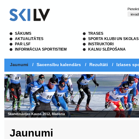
Pieteik
SĀKUMS
TRASES
AKTUALITĀTES
SPORTA KLUBI UN SKOLAS
PAR LSF
INSTRUKTORI
INFORMĀCIJA SPORTISTIEM
KALNU SLĒPOŠANA
Jaunumi
/
Sacensību kalendārs
/
Rezultāti
/
Izlases spo
Jaunumi