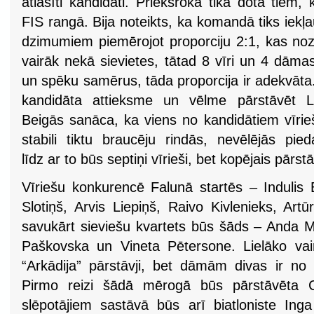
atlasīti kandidāti. Priekšroka tika dota tiem
FIS rangā. Bija noteikts, ka komandā tiks iekļa
dzimumiem piemērojot proporciju 2:1, kas nozī
vairāk nekā sievietes, tātad 8 vīri un 4 dāma
un spēku samērus, tāda proporcija ir adekvāta
kandidāta attieksme un vēlme pārstāvēt La
Beigās sanāca, ka viens no kandidātiem vīrieš
stabili tiktu braucēju rindās, nevēlējās pie
līdz
ar to būs septiņi vīrieši, bet kopējais pārst
Vīriešu konkurencē Falunā startēs – Indulis 
Slotiņš, Arvis Liepiņš, Raivo Kivlenieks, Art
savukārt sieviešu kvartets būs šāds – Anda M
Paškovska un Vineta Pētersone. Lielāko va
“Arkādija” pārstāvji, bet dāmām divas ir no 
Pirmo reizi šādā mērogā būs pārstāvēta Ca
slēpotājiem sastāvā būs arī biatloniste In