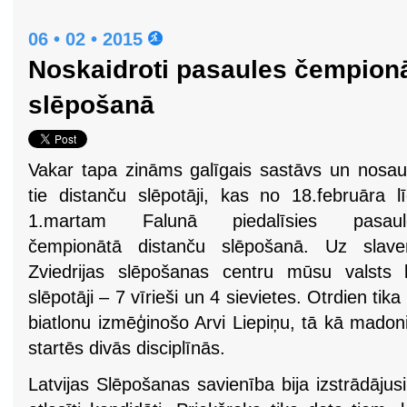
06 • 02 • 2015
Noskaidroti pasaules čempionā
slēpošanā
Vakar tapa zināms galīgais sastāvs un nosau
tie distanču slēpotāji, kas no 18.februāra l
1.martam Falunā piedalīsies pasaul
čempionātā distanču slēpošanā. Uz slave
Zviedrijas slēpošanas centru mūsu valsts 
slēpotāji – 7 vīrieši un 4 sievietes. Otrdien ti
biatlonu izmēģinošo Arvi Liepiņu, tā kā madonie
startēs divās disciplīnās.
Latvijas Slēpošanas savienība bija izstrādāju