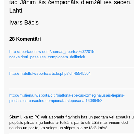
tad Jānim šis čempionāts diemžēl ies secen. 
Lahti.
Ivars Bācis
28 Komentāri
http://sportacentrs.com/ziemas_sports/05022015-
noskaidroti_pasaules_cempionata_dalibniek
http://m.delfi.lv/sports/article.php?id=45545364
http://m.diena.lv/sports/citi/biatlona-spekus-izmeginajusais-liepins-
piedalisies-pasaules-cempionata-sleposana-14086452
Skumji, ka uz PČ vair aizbraukt figviņzin kas un pēc tam vēl atbrauks 
piepūtīs pilnas ziņu lentes ar teikām, par to cik LSS maz viņiem dod
naudas un par to, ka sniegs un slēpes bija ne tādā krāsā.