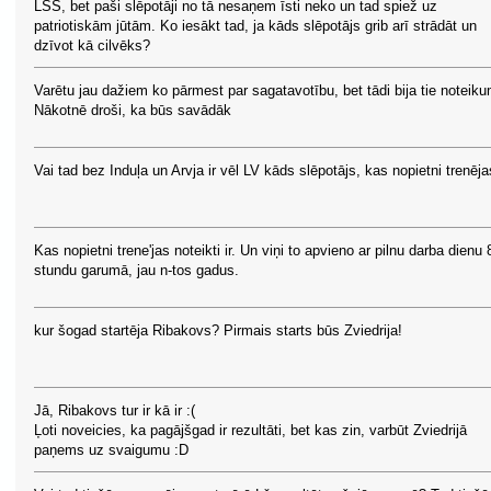
LSS, bet paši slēpotāji no tā nesaņem īsti neko un tad spiež uz
patriotiskām jūtām. Ko iesākt tad, ja kāds slēpotājs grib arī strādāt un
dzīvot kā cilvēks?
Varētu jau dažiem ko pārmest par sagatavotību, bet tādi bija tie noteiku
Nākotnē droši, ka būs savādāk
Vai tad bez Induļa un Arvja ir vēl LV kāds slēpotājs, kas nopietni trenēja
Kas nopietni trene'jas noteikti ir. Un viņi to apvieno ar pilnu darba dienu 
stundu garumā, jau n-tos gadus.
kur šogad startēja Ribakovs? Pirmais starts būs Zviedrija!
Jā, Ribakovs tur ir kā ir :(
Ļoti noveicies, ka pagājšgad ir rezultāti, bet kas zin, varbūt Zviedrijā
paņems uz svaigumu :D