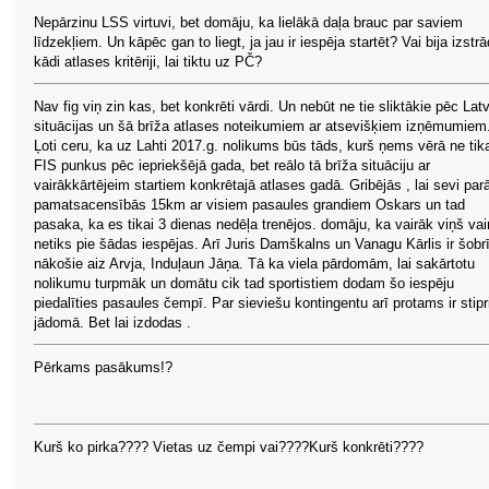
Nepārzinu LSS virtuvi, bet domāju, ka lielākā daļa brauc par saviem
līdzekļiem. Un kāpēc gan to liegt, ja jau ir iespēja startēt? Vai bija izstrā
kādi atlases kritēriji, lai tiktu uz PČ?
Nav fig viņ zin kas, bet konkrēti vārdi. Un nebūt ne tie sliktākie pēc Latv
situācijas un šā brīža atlases noteikumiem ar atsevišķiem izņēmumiem
Ļoti ceru, ka uz Lahti 2017.g. nolikums būs tāds, kurš ņems vērā ne tik
FIS punkus pēc iepriekšējā gada, bet reālo tā brīža situāciju ar
vairākkārtējeim startiem konkrētajā atlases gadā. Gribējās , lai sevi par
pamatsacensībās 15km ar visiem pasaules grandiem Oskars un tad
pasaka, ka es tikai 3 dienas nedēļa trenējos. domāju, ka vairāk viņš vai
netiks pie šādas iespējas. Arī Juris Damškalns un Vanagu Kārlis ir šobr
nākošie aiz Arvja, Induļaun Jāņa. Tā ka viela pārdomām, lai sakārtotu
nolikumu turpmāk un domātu cik tad sportistiem dodam šo iespēju
piedalīties pasaules čempī. Par sieviešu kontingentu arī protams ir stipr
jādomā. Bet lai izdodas .
Pērkams pasākums!?
Kurš ko pirka???? Vietas uz čempi vai????Kurš konkrēti????