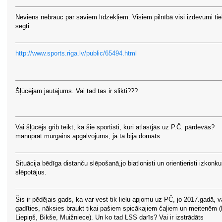
Neviens nebrauc par saviem līdzekļiem. Visiem pilnībā visi izdevumi ti
segti.
http://www.sports.riga.lv/public/65494.html
Šļūcējam jautājums. Vai tad tas ir slikti???
Vai šļūcējs grib teikt, ka šie sportisti, kuri atlasījās uz P.Č. pārdevās?
manuprāt murgains apgalvojums, ja tā bija domāts.
Situācija bēdīga distanču slēpošanā,jo biatlonisti un orientieristi izkonku
slēpotājus.
Šis ir pēdējais gads, ka var vest tik lielu apjomu uz PČ, jo 2017.gadā, v
gadīties, nāksies braukt tikai pašiem spicākajiem čaļiem un meitenēm (
Liepiņš, Bikše, Muižniece). Un ko tad LSS darīs? Vai ir izstrādāts