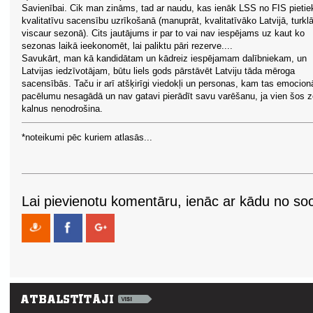
Savienībai. Cik man zināms, tad ar naudu, kas ienāk LSS no FIS pietie
kvalitatīvu sacensību uzrīkošanā (manuprāt, kvalitatīvāko Latvijā, turklā
viscaur sezonā). Cits jautājums ir par to vai nav iespējams uz kaut ko
sezonas laikā ieekonomēt, lai paliktu pāri rezerve....
Savukārt, man kā kandidātam un kādreiz iespējamam dalībniekam, un
Latvijas iedzīvotājam, būtu liels gods pārstāvēt Latviju tāda mēroga
sacensībās. Taču ir arī atšķirīgi viedokļi un personas, kam tas emocion
pacēlumu nesagādā un nav gatavi pierādīt savu varēšanu, ja vien šos z
kalnus nenodrošina.
*noteikumi pēc kuriem atlasās...
Lai pievienotu komentāru, ienāc ar kādu no soci