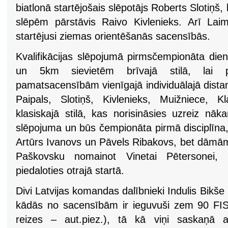
biatlonā startējošais slēpotājs Roberts Slotiņš
slēpēm pārstāvis Raivo Kivlenieks. Arī La
startējusi ziemas orientēšanās sacensībās.
Kvalifikācijas slēpojumā pirmsčempionāta die
un 5km sievietēm brīvajā stilā, lai 
pamatsacensībām vienīgajā individuālajā distan
Paipals, Slotiņš, Kivlenieks, Muižniece, 
klasiskajā stilā, kas norisināsies uzreiz nāk
slēpojuma un būs čempionāta pirmā disciplīna
Artūrs Ivanovs un Pāvels Ribakovs, bet dāmām 
Paškovsku nomainot Vinetai Pētersonei, 
piedaloties otrajā startā.
Divi Latvijas komandas dalībnieki Indulis Bikše
kādās no sacensībām ir ieguvuši zem 90 FIS 
reizes – aut.piez.), tā kā viņi saskaņā a