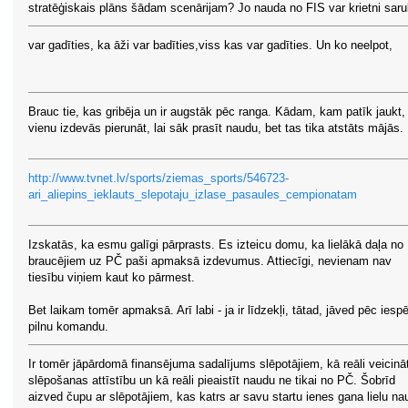
stratēģiskais plāns šādam scenārijam? Jo nauda no FIS var krietni saru
var gadīties, ka āži var badīties,viss kas var gadīties. Un ko neelpot,
Brauc tie, kas gribēja un ir augstāk pēc ranga. Kādam, kam patīk jaukt,
vienu izdevās pierunāt, lai sāk prasīt naudu, bet tas tika atstāts mājās.
http://www.tvnet.lv/sports/ziemas_sports/546723-
ari_aliepins_ieklauts_slepotaju_izlase_pasaules_cempionatam
Izskatās, ka esmu galīgi pārprasts. Es izteicu domu, ka lielākā daļa no
braucējiem uz PČ paši apmaksā izdevumus. Attiecīgi, nevienam nav
tiesību viņiem kaut ko pārmest.
Bet laikam tomēr apmaksā. Arī labi - ja ir līdzekļi, tātad, jāved pēc iesp
pilnu komandu.
Ir tomēr jāpārdomā finansējuma sadalījums slēpotājiem, kā reāli veicinā
slēpošanas attīstību un kā reāli pieaistīt naudu ne tikai no PČ. Šobrīd
aizved čupu ar slēpotājiem, kas katrs ar savu startu ienes gana lielu na