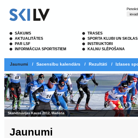
Pieteik
SĀKUMS
TRASES
AKTUALITĀTES
SPORTA KLUBI UN SKOLAS
PAR LSF
INSTRUKTORI
INFORMĀCIJA SPORTISTIEM
KALNU SLĒPOŠANA
Jaunumi
/
Sacensību kalendārs
/
Rezultāti
/
Izlases spo
Jaunumi