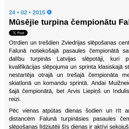
24 • 02 • 2015
Mūsējie turpina čempionātu Fa
Otrdien un trešdien Zviedrijas slēpošanas cen
Falunā notiekošajā pasaules čempionātā sa
dalību turpinās Latvijas slēpotāji, kuri 
kvalifikācijas slēpojuma un sprinta klasiskajā st
nestartēja otrajā un trešajā čempionāta me
skiatlonā un komandu sprintā. Andai Muižneic
šajā čempionātā, bet Arvis Liepiņš un Induli
reizi.
Pēc vienas atpūtas dienas šodien un rīt ar
distancēm Falunā turpināsies pasaules čem
slēpošanas līdzjutēji šīs dienas ir aktīvi sekoju