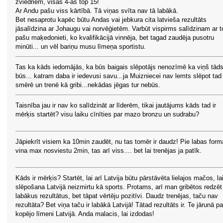
zviedriem, visas 4-as top 15!
Ar Andu pašu viss kārtībā. Tā viņas svīta nav tā labākā.
Bet nesaprotu kapēc būtu Andas vai jebkura cita latvieša rezultāts
jāsalīdzina ar Johaugu vai norvēģietēm. Varbūt vispirms salīdzinam ar t
pašu maķedonieti, ko kvalifikācijā vinnēja, bet tagad zaudēja pusotru
minūti... un vēl bariņu musu līmeņa sportistu.
Tas ka kāds iedomājās, ka būs baigais slēpotājs nenozīmē ka viņš tād
būs... katram daba ir iedevusi savu...ja Muizniecei nav lemts slēpot tad
smērē un trenē kā gribi...nekādas jēgas tur nebūs.
Taisnība jau ir nav ko salīdzināt ar līderēm, tikai jautājums kāds tad ir
mērķis startēt? visu laiku cīnīties par mazo bronzu un sudrabu?
Jāpiekrīt visiem ka 10min zaudēt, nu tas tomēr ir daudz! Pie labas for
vina max nosviestu 2min, tas arī viss.... bet lai trenējas ja patīk.
Kāds ir mērķis? Startēt, lai arī Latvija būtu pārstāvēta lielajos mačos, la
slēpošana Latvijā neizmirtu kā sports. Protams, arī man gribētos redzēt
labākus rezultātus, bet tāpat vērtēju pozitīvi. Daudz trenējas, taču nav
rezultāta? Bet viņa taču ir labākā Latvijā! Tātad rezultāts ir. Te jārunā pa
kopējo līmeni Latvijā. Anda malacis, lai izdodas!