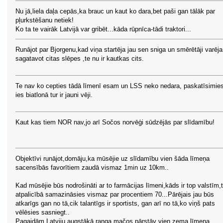
Nu jā,liela daļa cepās,ka brauc un kaut ko dara,bet paši gan tālāk par
pļurkstēšanu netiek!
Ko ta te vairāk Latvijā var gribēt...kāda rūpnīca-tādi traktori...
Runājot par Bjorgenu,kad viņa startēja jau sen sniga un smērētāji varēja
sagatavot citas slēpes ,te nu ir kautkas cits.
Te nav ko cepties tādā līmenī esam un LSS neko nedara, paskatīsimie
ies biatlonā tur ir jauni vēji.
Kaut kas tiem NOR nav,jo arī Sočos norvēģi sūdzējās par slīdamību!
Objektīvi runājot,domāju,ka mūsējie uz slīdamību vien šāda līmeņa
sacensībās favorītiem zaudā vismaz 1min uz 10km..
Kad mūsējie būs nodrošināti ar to farmācijas līmeni,kāds ir top valstīm,
atpalicībā samazināsies vismaz par procentiem 70...Pārējais jau būs
atkarīgs gan no tā,cik talantīgs ir sportists, gan arī no tā,ko viņš pats
vēlēsies sasniegt..
Pagaidām Latviju augstākā ranga mačos pārstāv vien zema līmeņa