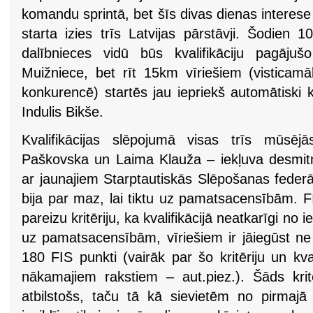
komandu sprintā, bet šīs divas dienas interese 
starta izies trīs Latvijas pārstāvji. Šodien 
dalībnieces vidū būs kvalifikāciju pagājuš
Muižniece, bet rīt 15km vīriešiem (visticamā
konkurencē) startēs jau iepriekš automātiski kv
Indulis Bikše.
Kvalifikācijas slēpojumā visas trīs mūsē
Paškovska un Laima Klauža – iekļuva desmitn
ar jaunajiem Starptautiskās Slēpošanas federā
bija par maz, lai tiktu uz pamatsacensībām. FIS
pareizu kritēriju, ka kvalifikācijā neatkarīgi no 
uz pamatsacensībām, vīriešiem ir jāiegūst ne
180 FIS punkti (vairāk par šo kritēriju un kv
nākamajiem rakstiem – aut.piez.). Šāds kritē
atbilstošs, taču tā kā sievietēm no pirmajā