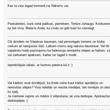
Kas ta viņu tagad trennerē,vai Nākums vai.
Paskatieties, kurā vietā palikusi, piemēram, Terēze Juhauga. Konkuren
tur ļoti sīva. Malacis Anda, ka cīnās un grib kaut ko sasniegt.
Cik dzirdets no Vietalvas baumam, tad personigais treneris un kluba
ciekurs ari taisijusies lidzi. Laikam mums aug nakosa dauskane. Vel tik
vajadzetu kadu pazinojumu ka federacija nenopirka slepes ar baltam, z
vai sarkanam apaksam, kadas tur tagad ir mode.
Iepriekšējais labais, ar humoru pateica kā ir :)
Vai kādreiz esat dzirdējuši, ka Anda vaino kaut kādus apstākļus un
neesošas slēpes? Viņa nelielās un nesola medaļas, bet trenējas un dar
ko spēj.
Ja meitenei sapnis un mērķis ir slēpošana, lai viņa darbojas. Apskauž
darbaspējas :)