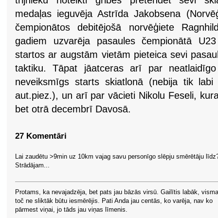
trijnieku noteikti gribēs pretendēt sevi ski
medaļas ieguvēja Astrīda Jakobsena (Norvēģ
čempionātos debitējošā norvēģiete Ragnhi
gadiem uzvarēja pasaules čempionātā U23
startos ar augstām vietām pieteica sevi pasau
taktiku. Tāpat jāatceras arī par neatlaidīgo
neveiksmīgs starts skiatlonā (nebija tik lab
aut.piez.), un arī par vācieti Nikolu Feseli, ku
bet otrā decembrī Davosā.
27 Komentāri
Lai zaudētu >9min uz 10km vajag savu personīgo slēpju smērētāju līdz
Strādājam...
Protams, ka nevajadzēja, bet pats jau bāzās virsū. Gailītis labāk, vism
toč ne sliktāk būtu iesmērējis. Pati Anda jau centās, ko varēja, nav ko
pārmest viņai, jo tāds jau viņas līmenis.