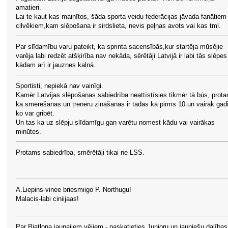
amatieri.
Lai te kaut kas mainītos, šāda sporta veidu federācijas jāvada fanātiem
cilvēkiem,kam slēpošana ir sirdslieta, nevis peļņas avots vai kas tml.
Par slīdamību varu pateikt, ka sprinta sacensībās,kur startēja mūsējie
varēja labi redzēt atšķirība nav nekāda, sērētāji Latvijā ir labi tās slēpes
kādam arī ir jauznes kalnā.
Sportisti, nepiekā nav vainīgi.
Kamēr Latvijas slēpošanas sabiedrība neattīstīsies tikmēr tā būs, prot
ka smērēšanas un treneru zināšanas ir tādas kā pirms 10 un vairāk gad
ko var gribēt.
Un tas ka uz slēpju slīdamīgu gan varētu nomest kādu vai vairākas
minūtes.
Protams sabiedrība, smērētāji tikai ne LSS.
A.Liepins-vinee briesmiigo P. Northugu!
Malacis-labi ciniijaas!
Par Biatlona jaunajiem vējiem - paskatieties Junioru un jauniešu dalības