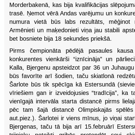
Morderbakenā, kas bija kvalifikācijas slēpojumā
trasē. Ņemot vērā Andas varējumu un konkuren
numura vietā būs labs rezultāts, mēģinot n
Armēnieti un maķedonieti viņa jau stabili apste
bet bosniete bija 18 sekundes priekšā.
Pirms čempionāta pēdējā pasaules kausa
konkurentes vienkārši “iznīcināja” un pārliec
Kalla, Bjergenu apsteidzot par 36 un Juhaugu
būs favorīte arī šodien, taču skiatlonā redzē
Šarlote būs tik spēcīga kā Estersundā (sievie
vīriešiem gan ir izveidojusies “tradīcija”, k
vienīgajā intervāla starta distancē pirms lie
pēc tam šajā distancē Olimpiskajās spēlēs
aut.piez.). Šarlotei ir viens mīnus, jo viņai st
Bjergenas, taču tā bija arī 15.februārī Este