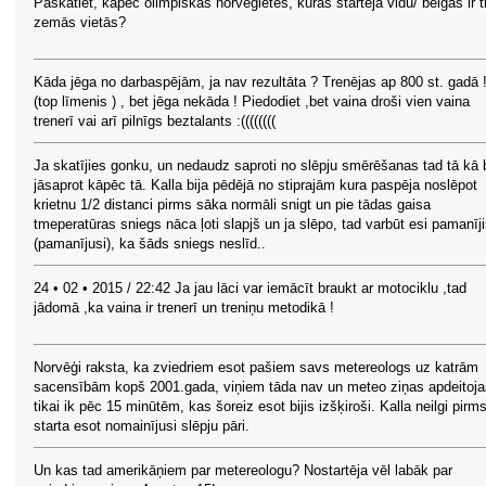
Paskatiet, kāpēc olimpiskās norvēģietes, kuras startēja vidū/ beigās ir t
zemās vietās?
Kāda jēga no darbaspējām, ja nav rezultāta ? Trenējas ap 800 st. gadā !
(top līmenis ) , bet jēga nekāda ! Piedodiet ,bet vaina droši vien vaina
trenerī vai arī pilnīgs beztalants :((((((((
Ja skatījies gonku, un nedaudz saproti no slēpju smērēšanas tad tā kā 
jāsaprot kāpēc tā. Kalla bija pēdējā no stiprajām kura paspēja noslēpot
krietnu 1/2 distanci pirms sāka normāli snigt un pie tādas gaisa
tmeperatūras sniegs nāca ļoti slapjš un ja slēpo, tad varbūt esi pamanīj
(pamanījusi), ka šāds sniegs neslīd..
24 • 02 • 2015 / 22:42 Ja jau lāci var iemācīt braukt ar motociklu ,tad
jādomā ,ka vaina ir trenerī un treniņu metodikā !
Norvēģi raksta, ka zviedriem esot pašiem savs metereologs uz katrām
sacensībām kopš 2001.gada, viņiem tāda nav un meteo ziņas apdeitoja
tikai ik pēc 15 minūtēm, kas šoreiz esot bijis izšķiroši. Kalla neilgi pirm
starta esot nomainījusi slēpju pāri.
Un kas tad amerikāņiem par metereologu? Nostartēja vēl labāk par