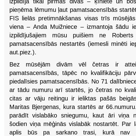
izpildīja tikai pirmās divas – ķīniete un bo
pieņēma lēmumu ļaut pamatsacensībās startēt 
FIS lielās pretimnākšanas visas trīs mūsējās b
viena – Anda Muižniece – izmantoja šādu ies
izpildījušajiem mūsu puišiem ne Roberts
pamatsacensībās nestartēs (iemesli minēti ie
aut.piez.).
Bez mūsējām divām vēl četras ir attei
pamatsacensībās, tāpēc no kvalifikāciju pārv
piedalīsies pamatsacensībās. No 71 dalībniece
ar tādu numuru arī startēs, jo četras no kval
citas ar vāju reitingu ir ieliktas pašās beig
Maritas Bjergenas, kura startēs ar 66.numuru.
parādīt vislabāko sniegumu, kaut āri viņa 
šodien viņa mēģinās vislabāk nostartēt. Par 
aplis būs pa sarkano trasi, kurā nav 