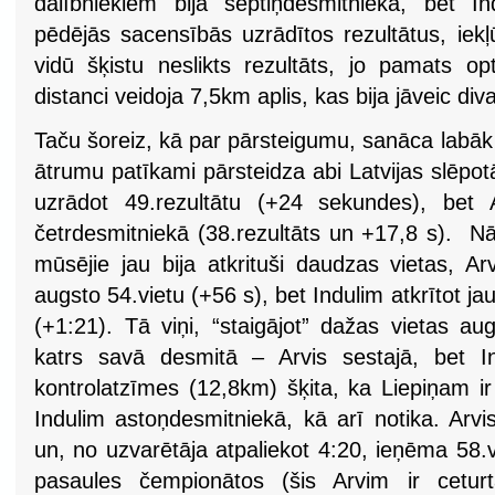
dalībniekiem bija septiņdesmitniekā, bet I
pēdējās sacensībās uzrādītos rezultātus, iek
vidū šķistu neslikts rezultāts, jo pamats op
distanci veidoja 7,5km aplis, kas bija jāveic div
Taču šoreiz, kā par pārsteigumu, sanāca labāk
ātrumu patīkami pārsteidza abi Latvijas slēpot
uzrādot 49.rezultātu (+24 sekundes), bet 
četrdesmitniekā (38.rezultāts un +17,8 s). N
mūsējie jau bija atkrituši daudzas vietas, Ar
augsto 54.vietu (+56 s), bet Indulim atkrītot j
(+1:21). Tā viņi, “staigājot” dažas vietas aug
katrs savā desmitā – Arvis sestajā, bet In
kontrolatzīmes (12,8km) šķita, ka Liepiņam i
Indulim astoņdesmitniekā, kā arī notika. Arv
un, no uzvarētāja atpaliekot 4:20, ieņēma 58.vi
pasaules čempionātos (šis Arvim ir cetur