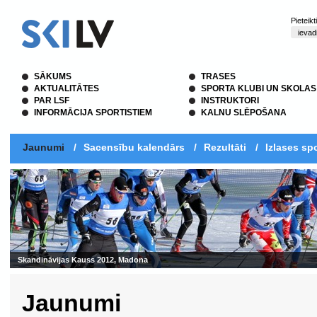
Pieteik
SĀKUMS
TRASES
AKTUALITĀTES
SPORTA KLUBI UN SKOLAS
PAR LSF
INSTRUKTORI
INFORMĀCIJA SPORTISTIEM
KALNU SLĒPOŠANA
Jaunumi
/
Sacensību kalendārs
/
Rezultāti
/
Izlases spo
12, Madona
Jaunumi