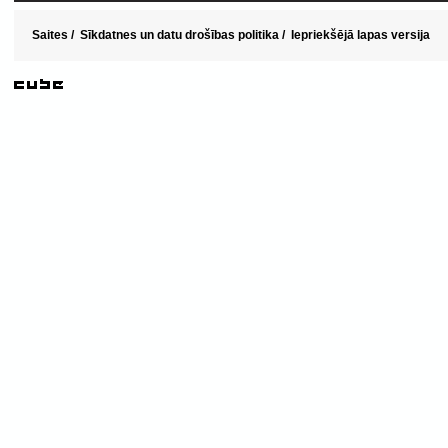
Saites
/
Sīkdatnes un datu drošības politika
/
Iepriekšējā lapas versija