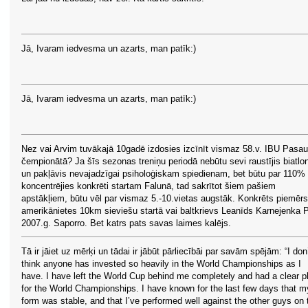
Jā, Ivaram iedvesma un azarts, man patīk:)
Jā, Ivaram iedvesma un azarts, man patīk:)
Nez vai Arvim tuvākajā 10gadē izdosies izcīnīt vismaz 58.v. IBU Pasau
čempionātā? Ja šīs sezonas treniņu periodā nebūtu sevi raustījis biatlo
un pakļāvis nevajadzīgai psiholoģiskam spiedienam, bet būtu par 110%
koncentrējies konkrēti startam Falunā, tad sakrītot šiem pašiem
apstākļiem, būtu vēl par vismaz 5.-10.vietas augstāk. Konkrēts piemērs
amerikānietes 10km sieviešu startā vai baltkrievs Leanīds Karnejenka 
2007.g. Saporro. Bet katrs pats savas laimes kalējs.
Tā ir jāiet uz mērķi un tādai ir jābūt pārliecībāi par savām spējām: “I don
think anyone has invested so heavily in the World Championships as I
have. I have left the World Cup behind me completely and had a clear p
for the World Championships. I have known for the last few days that m
form was stable, and that I’ve performed well against the other guys on 