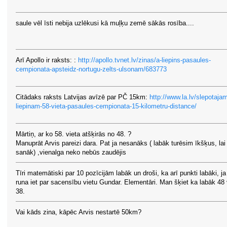
saule vēl īsti nebija uzlēkusi kā muļķu zemē sākās rosība....
Arī Apollo ir raksts: :
http://apollo.tvnet.lv/zinas/a-liepins-pasaules-
cempionata-apsteidz-nortugu-zelts-ulsonam/683773
Citādaks raksts Latvijas avīzē par PČ 15km:
http://www.la.lv/slepotaja
liepinam-58-vieta-pasaules-cempionata-15-kilometru-distance/
Mārtiņ, ar ko 58. vieta atšķirās no 48. ?
Manuprāt Arvis pareizi dara. Pat ja nesanāks ( labāk turēsim īkšķus, lai
sanāk) ,vienalga neko nebūs zaudējis
Tīri matemātiski par 10 pozīcijām labāk un droši, ka arī punkti labāki, ja
runa iet par sacensību vietu Gundar. Elementāri. Man šķiet ka labāk 48 
38.
Vai kāds zina, kāpēc Arvis nestartē 50km?