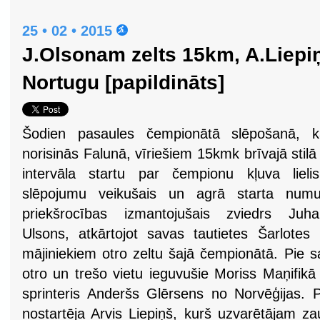
25 • 02 • 2015
J.Olsonam zelts 15km, A.Liepi
Nortugu [papildināts]
Šodien pasaules čempionātā slēpošanā, k
norisinās Falunā, vīriešiem 15kmk brīvajā stilā
intervāla startu par čempionu kļuva lieli
slēpojumu veikušais un agrā starta numu
priekšrocības izmantojušais zviedrs Juha
Ulsons, atkārtojot savas tautietes Šarlote
mājiniekiem otro zeltu šajā čempionātā. Pie
otro un trešo vietu ieguvušie Moriss Maņifikā
sprinteris Anderšs Glērsens no Norvēģijas. Pa
nostartēja Arvis Liepiņš, kurš uzvarētājam z