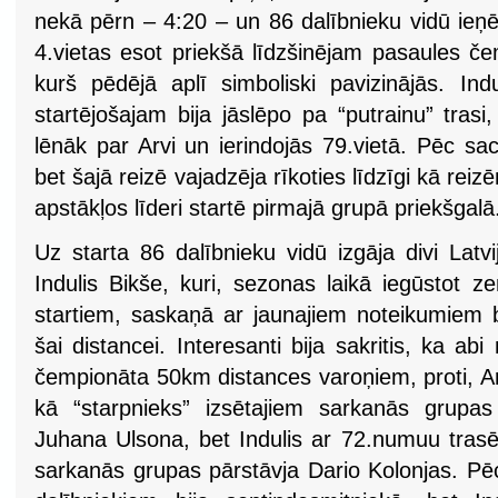
nekā pērn – 4:20 – un 86 dalībnieku vidū ieņ
4.vietas esot priekšā līdzšinējam pasaules
kurš pēdējā aplī simboliski pavizinājās. In
startējošajam bija jāslēpo pa “putrainu” trasi
lēnāk par Arvi un ierindojās 79.vietā. Pēc s
bet šajā reizē vajadzēja rīkoties līdzīgi kā rei
apstākļos līderi startē pirmajā grupā priekšgalā
Uz starta 86 dalībnieku vidū izgāja divi Latvi
Indulis Bikše, kuri, sezonas laikā iegūstot
startiem, saskaņā ar jaunajiem noteikumiem bi
šai distancei. Interesanti bija sakritis, ka ab
čempionāta 50km distances varoņiem, proti, Arvi
kā “starpnieks” izsētajiem sarkanās grupas
Juhana Ulsona, bet Indulis ar 72.numuu trasē
sarkanās grupas pārstāvja Dario Kolonjas. Pēc