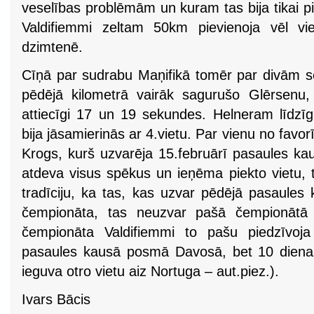
veselības problēmām un kuram tas bija tikai p
Valdifiemmi zeltam 50km pievienoja vēl v
dzimtenē.
Cīņā par sudrabu Maņifikā tomēr par divām 
pēdējā kilometrā vairāk sagurušo Glērsenu,
attiecīgi 17 un 19 sekundes. Helneram līdzīg
bija jāsamierinās ar 4.vietu. Par vienu no favor
Krogs, kurš uzvarēja 15.februārī pasaules 
atdeva visus spēkus un ieņēma piekto vietu, t
tradīciju, ka tas, kas uzvar pēdējā pasaule
čempionāta, tas neuzvar pašā čempionātā (
čempionāta Valdifiemmi to pašu piedzīvoja
pasaules kausā posmā Davosā, bet 10 diena
ieguva otro vietu aiz Nortuga – aut.piez.).
Ivars Bācis