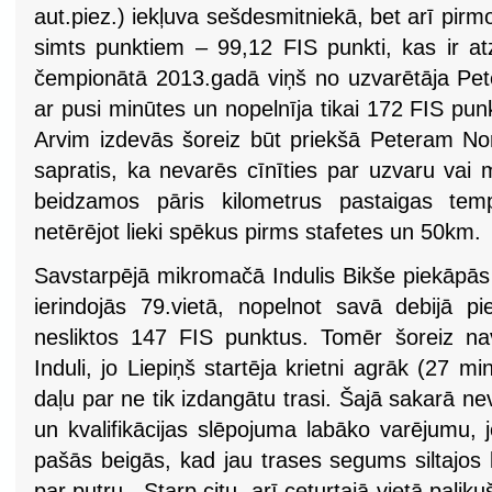
aut.piez.) iekļuva sešdesmitniekā, bet arī pir
simts punktiem – 99,12 FIS punkti, kas ir at
čempionātā 2013.gadā viņš no uzvarētāja Pete
ar pusi minūtes un nopelnīja tikai 172 FIS punk
Arvim izdevās šoreiz būt priekšā Peteram No
sapratis, ka nevarēs cīnīties par uzvaru vai 
beidzamos pāris kilometrus pastaigas temp
netērējot lieki spēkus pirms stafetes un 50km.
Savstarpējā mikromačā Indulis Bikše piekāpā
ierindojās 79.vietā, nopelnot savā debijā 
nesliktos 147 FIS punktus. Tomēr šoreiz nav 
Induli, jo Liepiņš startēja krietni agrāk (27 mi
daļu par ne tik izdangātu trasi. Šajā sakarā nev
un kvalifikācijas slēpojuma labāko varējumu, jo
pašās beigās, kad jau trases segums siltajos l
par putru. Starp citu, arī ceturtajā vietā pali