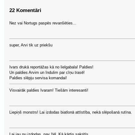
22 Komentāri
Nez vai Nortugs paspēs revanšēties...
super, Arvi tik uz priekšu
Ivars drukā reportāžas kā no lielgabala! Paldies!
Un paldies Arvim un Indulim par cīņu trasē!
Paldies slēpju servisa komandai!
Visvairāk paldies Ivaram! Tiešām interesanti!
Liepiņš monstrs! Lai izdodas biatlonā attīstība, nekā slēpošanā rutīna.
Lai jau nu izdodas, nav žēl. Kā kārtis sakritīs.