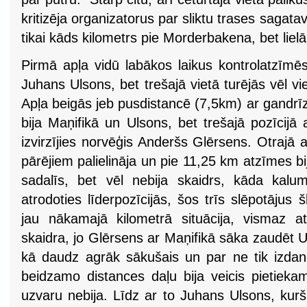
kritizēja organizatorus par sliktu trases sagata
tikai kāds kilometrs pie Morderbakena, bet liel
Pirmā apļa vidū labākos laikus kontrolatzīmē
Juhans Ulsons, bet trešajā vietā turējās vēl vi
Apļa beigās jeb pusdistancē (7,5km) ar gandrīz 
bija Maņifikā un Ulsons, bet trešajā pozīcijā 
izvirzījies norvēģis Anderšs Glērsens. Otrajā a
pārējiem palielināja un pie 11,25 km atzīmes bi
sadalīs, bet vēl nebija skaidrs, kāda kalu
atrodoties līderpozīcijās, šos trīs slēpotājus 
jau nākamajā kilometrā situācija, vismaz at
skaidra, jo Glērsens ar Maņifikā sāka zaudēt 
kā daudz agrāk sākušais un par ne tik izdang
beidzamo distances daļu bija veicis pietieka
uzvaru nebija. Līdz ar to Juhans Ulsons, kur