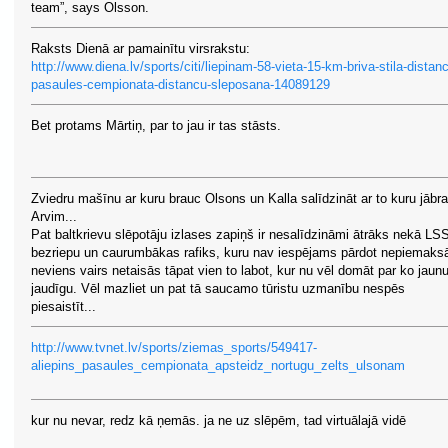
team”, says Olsson.
Raksts Dienā ar pamainītu virsrakstu:
http://www.diena.lv/sports/citi/liepinam-58-vieta-15-km-briva-stila-distan
pasaules-cempionata-distancu-sleposana-14089129
Bet protams Mārtiņ, par to jau ir tas stāsts.
Zviedru mašīnu ar kuru brauc Olsons un Kalla salīdzināt ar to kuru jābr
Arvim...
Pat baltkrievu slēpotāju izlases zapiņš ir nesalīdzināmi ātrāks nekā LS
bezriepu un caurumbākas rafiks, kuru nav iespējams pārdot nepiemaksā
neviens vairs netaisās tāpat vien to labot, kur nu vēl domāt par ko jaun
jaudīgu. Vēl mazliet un pat tā saucamo tūristu uzmanību nespēs
piesaistīt...
http://www.tvnet.lv/sports/ziemas_sports/549417-
aliepins_pasaules_cempionata_apsteidz_nortugu_zelts_ulsonam
kur nu nevar, redz kā ņemās. ja ne uz slēpēm, tad virtuālajā vidē