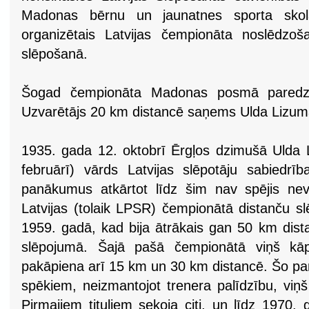
Madonas bērnu un jaunatnes sporta skol
organizētais Latvijas čempionāta noslēdzoš
slēpošanā.
Šogad čempionāta Madonas posmā paredzē
Uzvarētājs 20 km distancē saņems Ulda Lizum
1935. gada 12. oktobrī Ērgļos dzimušā Ulda 
februārī) vārds Latvijas slēpotāju sabiedr
panākumus atkārtot līdz šim nav spējis ne
Latvijas (tolaik LPSR) čempionātā distanču sl
1959. gadā, kad bija ātrākais gan 50 km dist
slēpojumā. Šajā pašā čempionātā viņš kā
pakāpiena arī 15 km un 30 km distancē. Šo pa
spēkiem, neizmantojot trenera palīdzību, vi
Pirmajiem tituliem sekoja citi, un līdz 1970.