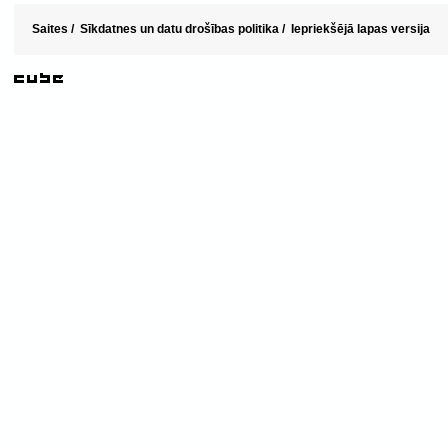
Saites
/
Sīkdatnes un datu drošības politika
/
Iepriekšējā lapas versija