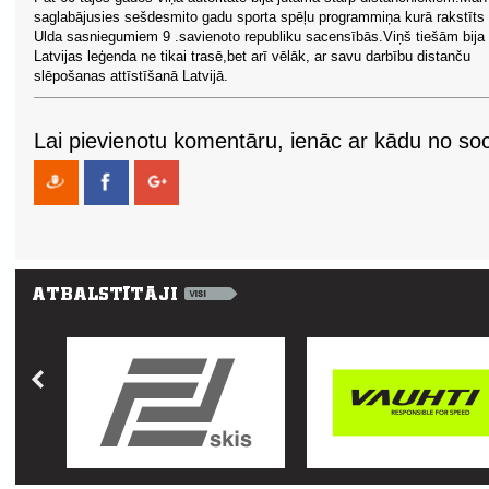
saglabājusies sešdesmito gadu sporta spēļu programmiņa kurā rakstīts 
Ulda sasniegumiem 9 .savienoto republiku sacensībās.Viņš tiešām bija
Latvijas leģenda ne tikai trasē,bet arī vēlāk, ar savu darbību distanču
slēpošanas attīstīšanā Latvijā.
Lai pievienotu komentāru, ienāc ar kādu no soci