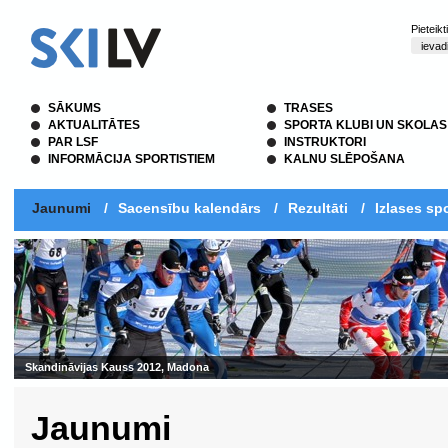
Pieteik
SĀKUMS
TRASES
AKTUALITĀTES
SPORTA KLUBI UN SKOLAS
PAR LSF
INSTRUKTORI
INFORMĀCIJA SPORTISTIEM
KALNU SLĒPOŠANA
Jaunumi
/
Sacensību kalendārs
/
Rezultāti
/
Izlases spo
Jaunumi