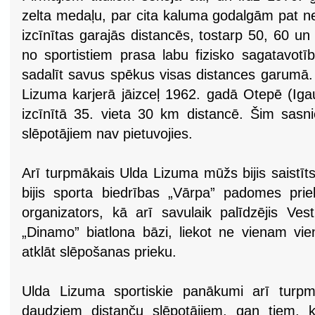
zelta medaļu, par cita kaluma godalgām pat n
izcīnītas garajās distancēs, tostarp 50, 60 u
no sportistiem prasa labu fizisko sagatavotīb
sadalīt savus spēkus visas distances garumā
Lizuma karjerā jāizceļ 1962. gadā Otepē (Iga
izcīnītā 35. vieta 30 km distancē. Šim sas
slēpotājiem nav pietuvojies.
Arī turpmākais Ulda Lizuma mūžs bijis saistīts 
bijis sporta biedrības „Vārpa” padomes pri
organizators, kā arī savulaik palīdzējis Ves
„Dinamo” biatlona bāzi, liekot ne vienam vi
atklāt slēpošanas prieku.
Ulda Lizuma sportiskie panākumi arī turpm
daudziem distanču slēpotājiem, gan tiem,