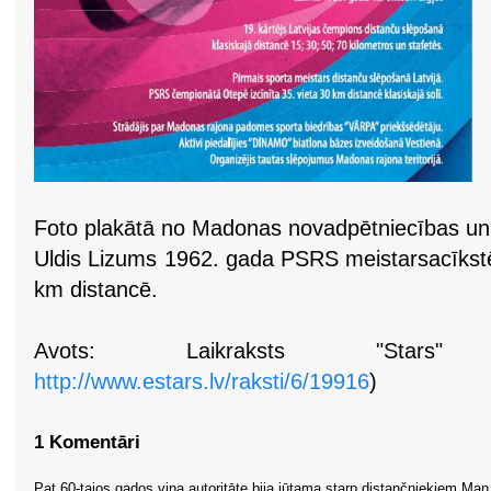
Foto plakātā no Madonas novadpētniecības u
Uldis Lizums 1962. gada PSRS meistarsacīkstē
km distancē.
Avots: Laikraksts "Stars" 
http://www.estars.lv/raksti/6/19916
)
1 Komentāri
Pat 60-tajos gados viņa autoritāte bija jūtama starp distančniekiem.Man 