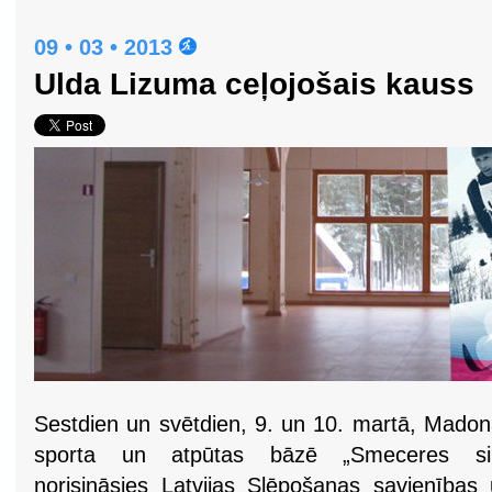
09 • 03 • 2013
Ulda Lizuma ceļojošais kauss
Sestdien un svētdien, 9. un 10. martā, Mado
sporta un atpūtas bāzē „Smeceres sil
norisināsies Latvijas Slēpošanas savienības