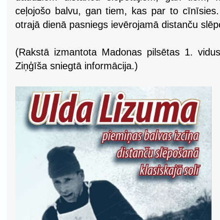
ceļojošo balvu, gan tiem, kas par to cīnīsies
otrajā dienā pasniegs ievērojamā distanču slēpo
(Rakstā izmantota Madonas pilsētas 1. viduss
Ziņģīša sniegtā informācija.)