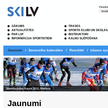
Pieteik
SĀKUMS
TRASES
AKTUALITĀTES
SPORTA KLUBI UN SKOLAS
PAR LSF
INSTRUKTORI
INFORMĀCIJA SPORTISTIEM
KALNU SLĒPOŠANA
Jaunumi
/
Sacensību kalendārs
/
Rezultāti
/
Izlases spo
Skandināvijas Kauss 2012, Madona
Jaunumi