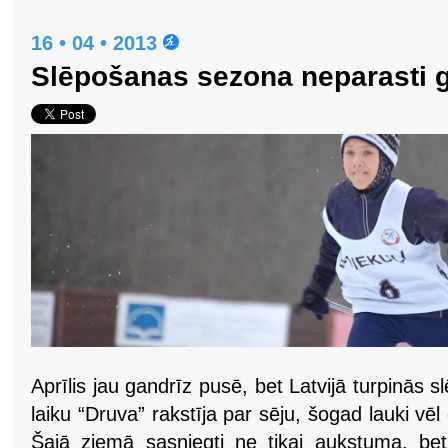
16 • 04 • 2013
Slēpošanas sezona neparasti 
Aprīlis jau gandrīz pusē, bet Latvijā turpinās
laiku “Druva” rakstīja par sēju, šogad lauki vē
Šajā ziemā sasniegti ne tikai aukstuma, bet 