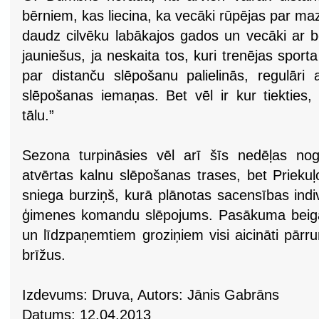
bērniem, kas liecina, ka vecāki rūpējas par maz
daudz cilvēku labākajos gados un vecāki ar
jauniešus, ja neskaita tos, kuri trenējas spor
par distanču slēpošanu palielinās, regulāri 
slēpošanas iemaņas. Bet vēl ir kur tiekties, 
tālu.”
Sezona turpināsies vēl arī šīs nedēļas no
atvērtas kalnu slēpošanas trases, bet Prieku
sniega burziņš, kurā plānotas sacensības indi
ģimenes komandu slēpojums. Pasākuma beigās
un līdzpaņemtiem groziņiem visi aicināti pārr
brīžus.
Izdevums: Druva, Autors: Jānis Gabrāns
Datums: 12.04.2013