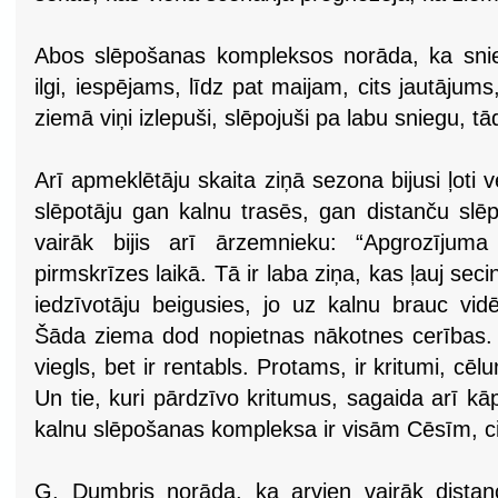
Abos slēpošanas kompleksos norāda, ka snie
ilgi, iespējams, līdz pat maijam, cits jautājums
ziemā viņi izlepuši, slēpojuši pa labu sniegu, tā
Arī apmeklētāju skaita ziņā sezona bijusi ļoti 
slēpotāju gan kalnu trasēs, gan distanču slē
vairāk bijis arī ārzemnieku: “Apgrozījum
pirmskrīzes laikā. Tā ir laba ziņa, kas ļauj sec
iedzīvotāju beigusies, jo uz kalnu brauc vidēj
Šāda ziema dod nopietnas nākotnes cerības. 
viegls, bet ir rentabls. Protams, ir kritumi, cē
Un tie, kuri pārdzīvo kritumus, sagaida arī 
kalnu slēpošanas kompleksa ir visām Cēsīm, c
G. Dumbris norāda, ka arvien vairāk dista