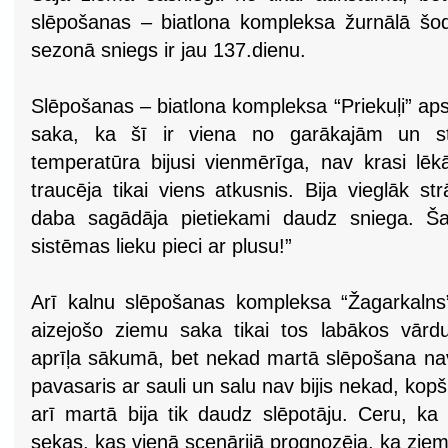
slēpošanas – biatlona kompleksa žurnālā šodi
sezonā sniegs ir jau 137.dienu.
Slēpošanas – biatlona kompleksa “Priekuļi” a
saka, ka šī ir viena no garākajām un st
temperatūra bijusi vienmērīga, nav krasi lēk
traucēja tikai viens atkusnis. Bija vieglāk st
daba sagādāja pietiekami daudz sniega. Ša
sistēmas lieku pieci ar plusu!”
Arī kalnu slēpošanas kompleksa “Žagarkalns
aizejošo ziemu saka tikai tos labākos vārd
aprīļa sākumā, bet nekad martā slēpošana nav ri
pavasaris ar sauli un salu nav bijis nekad, kop
arī martā bija tik daudz slēpotāju. Ceru, ka
sekas, kas vienā scenārijā prognozēja, ka ziem