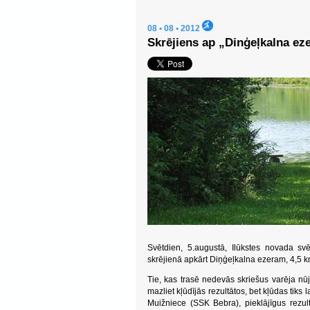
08 • 08 • 2012
Skrējiens ap „Dinģeļkalna ez
Svētdien, 5.augustā, Ilūkstes novada svē
skrējienā apkārt Diņģeļkalna ezeram, 4,5 k
Tie, kas trasē nedevās skriešus varēja nūjot
mazliet kļūdījās rezultātos, bet kļūdas tiks
Muižniece (SSK Bebra), pieklājīgus rezu