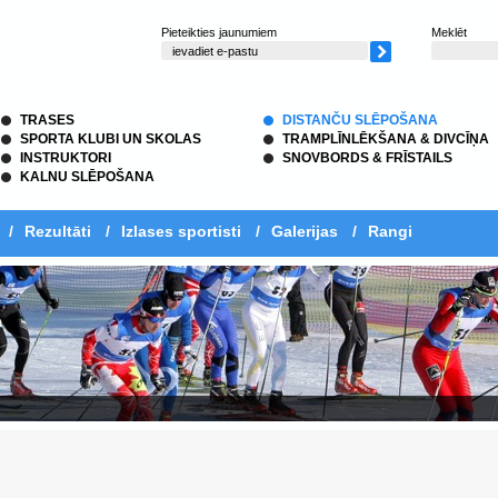
Pieteikties jaunumiem
Meklēt
TRASES
DISTANČU SLĒPOŠANA
SPORTA KLUBI UN SKOLAS
TRAMPLĪNLĒKŠANA & DIVCĪŅA
INSTRUKTORI
SNOVBORDS & FRĪSTAILS
KALNU SLĒPOŠANA
/
Rezultāti
/
Izlases sportisti
/
Galerijas
/
Rangi