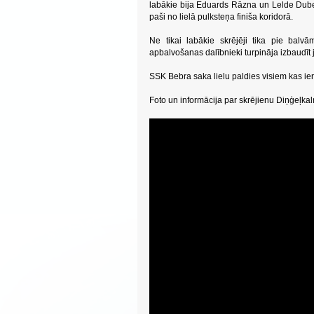
labākie bija Eduards Rāzna un Lelde Dubere
paši no lielā pulksteņa finiša koridorā.
Ne tikai labākie skrējēji tika pie balv
apbalvošanas dalībnieki turpināja izbaudīt j
SSK Bebra saka lielu paldies visiem kas ier
Foto un informācija par skrējienu Diņģeļka