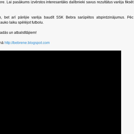
. Lai pasākums izvērstos interesantāks dalībnieki savus rezultātus varēja fiksēt
ām, bet arī pārējie varēja baudīt SSK Bebra sarūpētos atspirdzinājumus. Pēc
auko laiku spēlējot futbolu.
adās un atbalstītājiem!
lnā
http://bebrene.blogspot.com