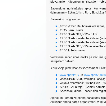
pievaramiem kāpumiem un skaistiem nobr
Sacensības norisināsies apļos, kur vi
dzimumam – 21km, 14km, 7km, 3km, kā arī
Sacensību programma:
10:00 -12:20 Dalībnieku ierašanās, r
11:45 Bērnu starts
12:10 Starts S12, V12 – 3 km
12:30 Starts meistarības klasei (vīr
12:40 Starts meistarības klasei (si
12:45 Starts S15, V15 un veselības 
15:00 Apbalvošana
Vērtēšana sacensībās notiks pa vecuma g
sarūpētām balvām.
Iepriekšējā pieteikšanās sacensībām ir līdz 
www.sportlat.lv
un
www.sport2000.l
visos SPORT2000 veikalos Latvijā;
veikalā “Maratons” Brīvības ielā 155
SPORTLAT birojā – Ganību dambis 
Sacensību dienā – sacensību reģistr
Slēpojumu organizē sporta pasākumu rīkot
Alūksnes sporta darba organizatoru Vilni Ve