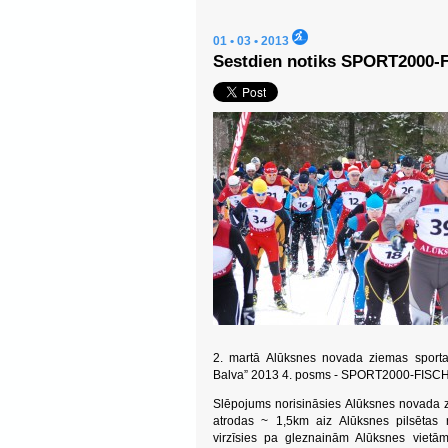
01 • 03 • 2013
Sestdien notiks SPORT2000-
2. martā Alūksnes novada ziemas sporta 
Balva” 2013 4. posms - SPORT2000-FISCH
Slēpojums norisināsies Alūksnes novada z
atrodas ~ 1,5km aiz Alūksnes pilsētas 
virzīsies pa gleznainām Alūksnes vietām