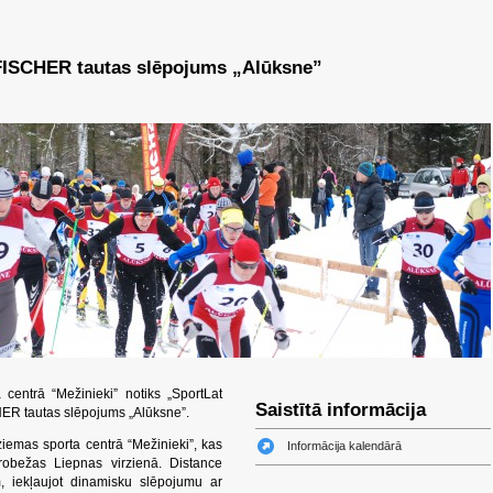
FISCHER tautas slēpojums „Alūksne”
centrā “Mežinieki” notiks „SportLat
Saistītā informācija
ER tautas slēpojums „Alūksne”.
iemas sporta centrā “Mežinieki”, kas
Informācija kalendārā
robežas Liepnas virzienā. Distance
, iekļaujot dinamisku slēpojumu ar