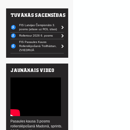
FIS Latvijas Čempionāts 3.
posms (atlase uz ROL izlasi)
Rollertour 2026 6. posms
FIS Pasaules Kauss
Rollerslēpošanā Trollhättan,
ZVIEDRIJĀ
Pasaules kausa 3.posms
rollerslēpošanā Madonā, sprints.