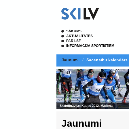
SĀKUMS
AKTUALITĀTES
PAR LSF
INFORMĀCIJA SPORTISTIEM
Jaunumi
/
Sacensību kalendārs
Skandināvijas Kauss 2012, Madona
Jaunumi