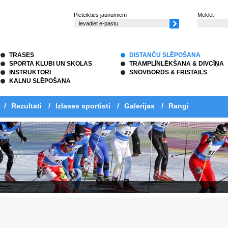
Pieteikties jaunumiem
Meklēt
TRASES
DISTANČU SLĒPOŠANA
SPORTA KLUBI UN SKOLAS
TRAMPLĪNLĒKŠANA & DIVCĪŅA
INSTRUKTORI
SNOVBORDS & FRĪSTAILS
KALNU SLĒPOŠANA
/
Rezultāti
/
Izlases sportisti
/
Galerijas
/
Rangi