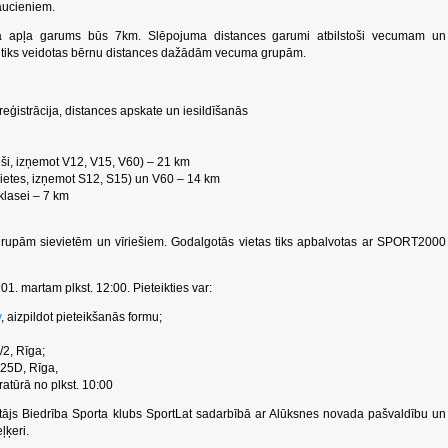
aucieniem.
ena apļa garums būs 7km. Slēpojuma distances garumi atbilstoši vecumam un
 tiks veidotas bērnu distances dažādām vecuma grupām.
eģistrācija, distances apskate un iesildīšanās
ieši, izņemot V12, V15, V60) – 21 km
evietes, izņemot S12, S15) un V60 – 14 km
klasei – 7 km
rupām sievietēm un vīriešiem. Godalgotās vietas tiks apbalvotas ar SPORT2000
01. martam plkst. 12:00. Pieteikties var:
v
, aizpildot pieteikšanās formu;
/2, Rīga;
25D, Rīga,
atūrā no plkst. 10:00
ājs Biedrība Sporta klubs SportLat sadarbībā ar Alūksnes novada pašvaldību un
ļķeri.