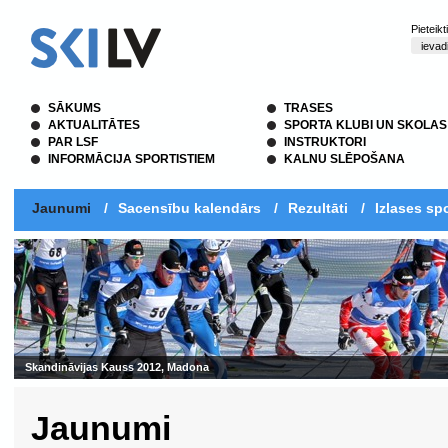
Pieteik
SĀKUMS
TRASES
AKTUALITĀTES
SPORTA KLUBI UN SKOLAS
PAR LSF
INSTRUKTORI
INFORMĀCIJA SPORTISTIEM
KALNU SLĒPOŠANA
Jaunumi
/
Sacensību kalendārs
/
Rezultāti
/
Izlases spo
Skandināvijas Kauss 2012, Madona
Jaunumi