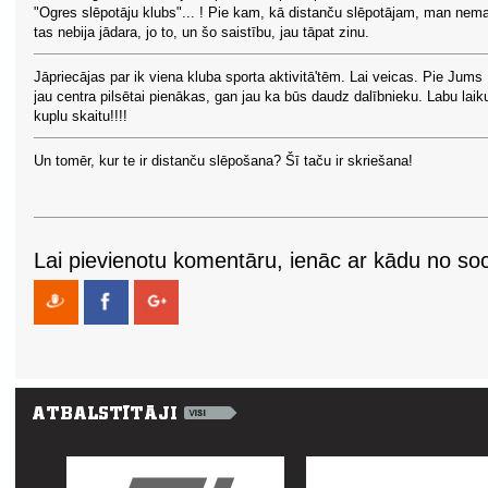
"Ogres slēpotāju klubs"... ! Pie kam, kā distanču slēpotājam, man nem
tas nebija jādara, jo to, un šo saistību, jau tāpat zinu.
Jāpriecājas par ik viena kluba sporta aktivitā'tēm. Lai veicas. Pie Jums 
jau centra pilsētai pienākas, gan jau ka būs daudz dalībnieku. Labu laik
kuplu skaitu!!!!
Un tomēr, kur te ir distanču slēpošana? Šī taču ir skriešana!
Lai pievienotu komentāru, ienāc ar kādu no soci