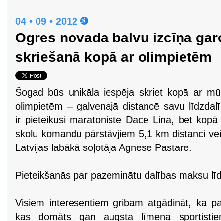
04 • 09 • 2012
Ogres novada balvu izcīņa gar
skriešanā kopā ar olimpietēm
Šogad būs unikāla iespēja skriet kopā ar m
olimpietēm – galvenajā distancē savu līdzdal
ir pieteikusi maratoniste Dace Lina, bet kopā
skolu komandu pārstāvjiem 5,1 km distanci ve
Latvijas labākā soļotāja Agnese Pastare.
Pieteikšanās par pazeminātu dalības maksu lī
Visiem interesentiem gribam atgādināt, ka pa
kas domāts gan augsta līmeņa sportistie