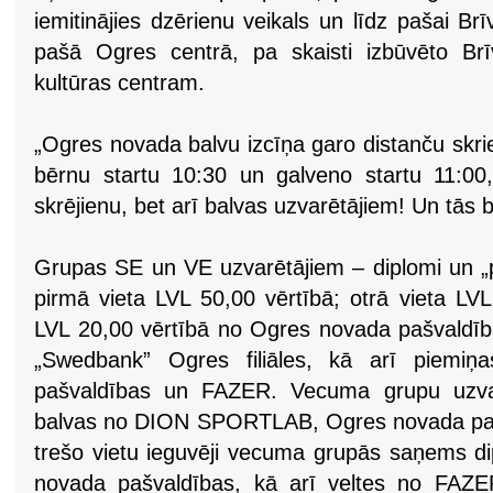
iemitinājies dzērienu veikals un līdz pašai Brīv
pašā Ogres centrā, pa skaisti izbūvēto Brīv
kultūras centram.
„Ogres novada balvu izcīņa garo distanču skri
bērnu startu 10:30 un galveno startu 11:00
skrējienu, bet arī balvas uzvarētājiem! Un tās 
Grupas SE un VE uzvarētājiem – diplomi un „p
pirmā vieta LVL 50,00 vērtībā; otrā vieta LVL
LVL 20,00 vērtībā no Ogres novada pašvaldīb
„Swedbank” Ogres filiāles, kā arī piemi
pašvaldības un FAZER. Vecuma grupu uzvarē
balvas no DION SPORTLAB, Ogres novada paš
trešo vietu ieguvēji vecuma grupās saņems d
novada pašvaldības, kā arī veltes no FAZER,