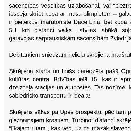
sacensībās veselības uzlabošanai, vai “plezī
iespēja skriet kopā ar mūsu olimpietēm – galv
ir pieteikusi maratoniste Dace Lina, bet kopā
5,1 km distanci veiks Latvijas labākā soļ
gatavojas sarptaustiskām sacensībām Zviedrijā
Debitantiem sniedzam nelielu skrējiena maršru
Skrējiena starts un finišs paredzēts pašā Og
kultūras centra, Brīvības ielā 15, kas ir 
dzelzceļa stacijas un autoostas. Tas nozīmē,
sabiedrisko transportu ir ideāla!
Skrējiens sākas pa Upes prospektu, pēc tam p
gleznainajiem krastiem. Turpinot distanci skrē
“līkajam tiltam”, kas ved, uz ne mazāk slaven