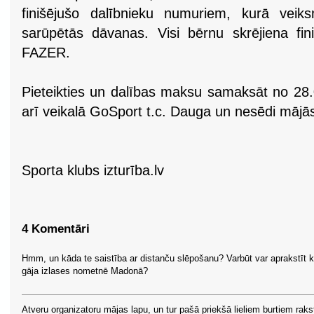
finišējušo dalībnieku numuriem, kurā veiks
sarūpētās dāvanas. Visi bērnu skrējiena fi
FAZER.
Pieteikties un dalības maksu samaksāt no 28.
arī veikalā GoSport t.c. Dauga un nesēdi mājā
Sporta klubs izturība.lv
4 Komentāri
Hmm, un kāda te saistība ar distanču slēpošanu? Varbūt var aprakstīt 
gāja izlases nometnē Madonā?
Atveru organizatoru mājas lapu, un tur pašā priekšā lieliem burtiem raks