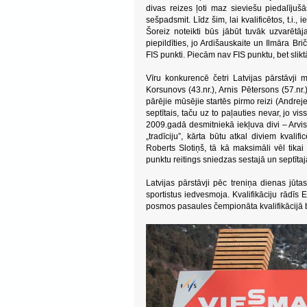
divas reizes ļoti maz sieviešu piedalījuš
sešpadsmit. Līdz šim, lai kvalificētos, t.i.
Šoreiz noteikti būs jābūt tuvāk uzvarētāja
piepildīties, jo Ardišauskaite un Ilmāra Br
FIS punkti. Piecām nav FIS punktu, bet slikt
Vīru konkurencē četri Latvijas pārstāvji
Korsunovs (43.nr.), Arnis Pētersons (57.nr
pārējie mūsējie startēs pirmo reizi (Andreje
septītais, taču uz to paļauties nevar, jo viss
2009.gadā desmitniekā iekļuva divi – Arvis
„tradīciju”, kārta būtu atkal diviem kval
Roberts Slotiņš, tā kā maksimāli vēl tika
punktu reitings sniedzas sestajā un septītaj
Latvijas pārstāvji pēc treniņa dienas jūt
sportistus iedvesmoja. Kvalifikāciju rādīs
posmos pasaules čempionāta kvalifikācijā b