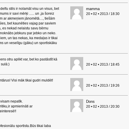
 delfu stils ir nolamāt visu un visus, bet
mamma
ums ir savi mērķi ...... un ,ja šoreiz
20 • 02 • 2013 / 18:30
ām ar akmeņiem jānomētā...., tiešām
jušies, bet kaunēties vajag par saviem
, es nekad nelaistu savu bērnu
, noknābs jebkuru par jebko un neko.
jiem, un tas nekas, ka medaļas ir tikai
jums un veselīgu (gāku) un sportiskāku
s otru aplikt var, bet ko pastāstīt kā
 sulā:)
20 • 02 • 2013 / 18:45
ntārus! Visi māk tikai gudri muldēt!
20 • 02 • 2013 / 19:26
avisam nepatīk.
Dons
tiku,ir apmierināti ar
20 • 02 • 2013 / 20:30
einteresē!!
sionālu sportistu.Būs tikai laba