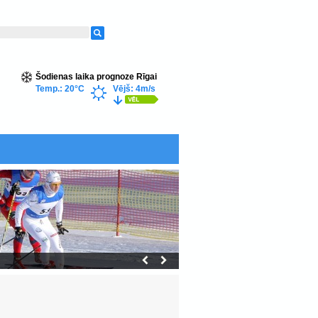
Šodienas laika prognoze Rīgai
Temp.: 20°C
Vējš: 4m/s