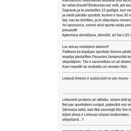
Intersanti,ko slēpošanas attīstībai dod tas,
tur vēlas braukt?Ekskursija par velti, jeb tas 
Saprastu,ja te piedalītos 15 gadīgie, kuri va
ja valsti pārstāv sportisti, kuriem ir tuvu 30 v
tad, nav ko brīnīties, ja to slēpošanu nevie
Arī sponsorus, ņemot vērā sporta veida pres
piesaistīt!
Ilgtermiņa domāšana, diemžēl, arī šai LSS 
Lai veicas mūsējiem startos!!!
Patīkami ka kopējais sportistu līmenis pēdē
iespēja piedalīties Pasaules čempionātā ko
slēpotājiem. Tās ir sacensības un arī dista
Kam nepatīk lai neskatās un neseko līdzi.
Lietuvā līmenis ir audzis,bet ne pie mums - t
Lietuvieši protams arī attīstās, viņiem tūlīt
Bet par sportistiem runājot, patiesībā viņi v
Ģērmaņa laikā, kad itkā sasniegti līdz šim l
trijām divas ir Lietuvas izlases biatlonistes
slēpošanā...?