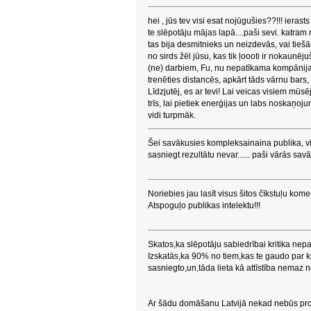
hei , jūs tev visi esat nojūgušies??!!! ierasts
te slēpotāju mājas lapā....paši sevi. katram m
tas bija desmitnieks un neizdevās, vai tieš
no sirds žēl jūsu, kas tik ļoooti ir nokaunē
(ne) darbiem, Fu, nu nepatīkama kompānija
trenēties distancēs, apkārt tāds vārnu bars
Līdzjutēj, es ar tevi! Lai veicas visiem mūsē
trīs, lai pietiek enerģijas un labs noskaņo
vidi turpmāk.
Šei savākusies kompleksainaina publika, vien
sasniegt rezultātu nevar...... paši vārās savā
Noriebies jau lasīt visus šitos čīkstuļu kome
Atspoguļo publikas intelektu!!!
Skatos,ka slēpotāju sabiedrībai kritika nep
Izskatās,ka 90% no tiem,kas te gaudo par kri
sasniegto,un,tāda lieta kā attīstība nemaz n
Ar šādu domāšanu Latvijā nekad nebūs profe