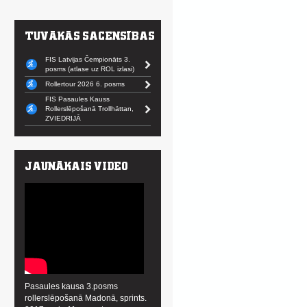
FIS Latvijas Čempionāts 3.
posms (atlase uz ROL izlasi)
Rollertour 2026 6. posms
FIS Pasaules Kauss
Rollerslēpošanā Trollhättan,
ZVIEDRIJĀ
Pasaules kausa 3.posms
rollerslēpošanā Madonā, sprints.