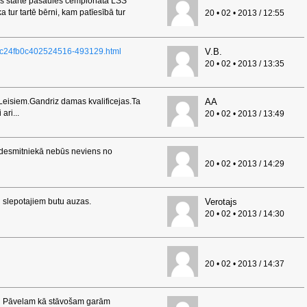
as startē pasaules čempionātā LSS
a tur tartē bērni, kam patīesībā tur
20 • 02 • 2013 / 12:55
c6c24fb0c402524516-493129.html
V.B.
20 • 02 • 2013 / 13:35
o Leisiem.Gandriz damas kvalificejas.Ta
AA
ari...
20 • 02 • 2013 / 13:49
ka desmitniekā nebūs neviens no
20 • 02 • 2013 / 14:29
 slepotajiem butu auzas.
Verotajs
20 • 02 • 2013 / 14:30
20 • 02 • 2013 / 14:37
ūsu Pāvelam kā stāvošam garām