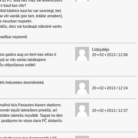
ka uz PČ sūta bez maz vai ikvienu,kurš
ir kaut kas cits?
rbūt kādreiz kaut ko var sasniegt, bet,
ai vēl vairāk (pie tam, totālie amatieri),
ns neuztver nopietni.
tižu, diez vai tuvākajā nākotnē varēs
vadībai nepiemīt.
Līdzjutējs
jos gados aug un tiem kas vēlas ir
20 • 02 • 2013 / 12:06
pā ar citu valstu labākajiem
nču slēpošanas svētki!
rīs lietuvietes desmitniekā.
20 • 02 • 2013 / 12:24
 ignalīnā būs Pasaules klases stadions.
ienmēr bijuši latviešiem priekšā, arī
20 • 02 • 2013 / 12:37
abākie latviešu rezultāti. Tagad no tām
... jautājums ko viņas dara PČ distanču