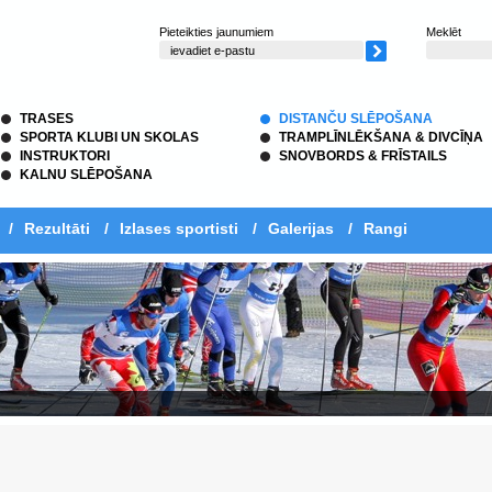
Pieteikties jaunumiem
Meklēt
TRASES
DISTANČU SLĒPOŠANA
SPORTA KLUBI UN SKOLAS
TRAMPLĪNLĒKŠANA & DIVCĪŅA
INSTRUKTORI
SNOVBORDS & FRĪSTAILS
KALNU SLĒPOŠANA
/
Rezultāti
/
Izlases sportisti
/
Galerijas
/
Rangi