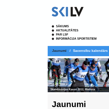
SĀKUMS
AKTUALITĀTES
PAR LSF
INFORMĀCIJA SPORTISTIEM
Jaunumi
/
Sacensību kalendārs
Jaunumi