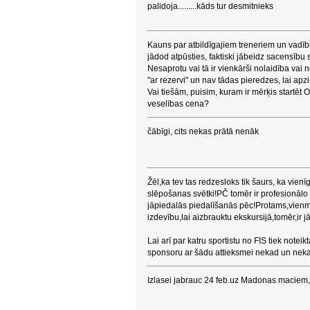
palidoja.........kāds tur desmitnieks
Kauns par atbildīgajiem treneriem un vadī
jādod atpūsties, faktiski jābeidz sacensību s
Nesaprotu vai tā ir vienkārši nolaidība vai 
"ar rezervi" un nav tādas pieredzes, lai apz
Vai tiešām, puisim, kuram ir mērķis startēt OS
veselības cena?
čābīgi, cits nekas prātā nenāk
Žēl,ka tev tas redzesloks tik šaurs, ka vienī
slēpošanas svētki!PČ tomēr ir profesionālo s
jāpiedalās piedalīšanās pēc!Protams,vienmē
izdevību,lai aizbrauktu ekskursijā,tomēr,ir 
Lai arī par katru sportistu no FIS tiek note
sponsoru ar šādu attieksmei nekad un nekad
Izlasei jabrauc 24 feb.uz Madonas maciem,t