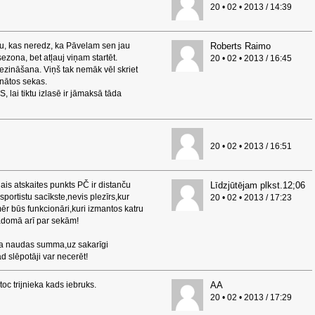
20 • 02 • 2013 / 14:39
bu, kas neredz, ka Pāvelam sen jau
Roberts Raimo
ezona, bet atļauj viņam startēt.
20 • 02 • 2013 / 16:45
nezināšana. Viņš tak nemāk vēl skriet
inātos sekas.
, lai tiktu izlasē ir jāmaksā tāda
20 • 02 • 2013 / 16:51
gais atskaites punkts PČ ir distanču
Līdzjūtējam plkst.12;06
portistu sacīkste,nevis plezīrs,kur
20 • 02 • 2013 / 17:23
r būs funkcionāri,kuri izmantos katru
jādomā arī par sekām!
ikta naudas summa,uz sakarīgi
 slēpotāji var necerēt!
oc trijnieka kads iebruks.
AA
20 • 02 • 2013 / 17:29