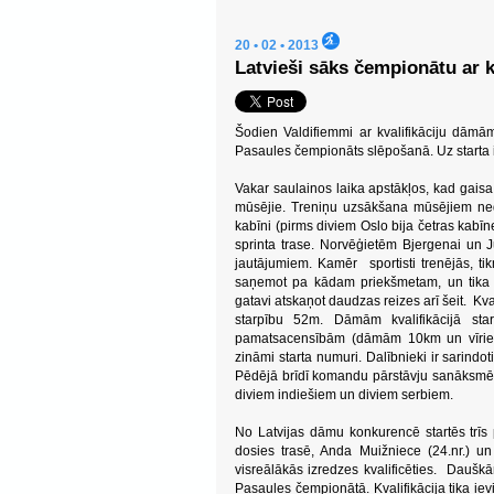
20 • 02 • 2013
Latvieši sāks čempionātu ar k
Šodien Valdifiemmi ar kvalifikāciju dāmām
Pasaules čempionāts slēpošanā. Uz starta izie
Vakar saulainos laika apstākļos, kad gaisa t
mūsējie. Treniņu uzsākšana mūsējiem nedau
kabīni (pirms diviem Oslo bija četras kabīne
sprinta trase. Norvēģietēm Bjergenai un Ju
jautājumiem. Kamēr sportisti trenējās, ti
saņemot pa kādam priekšmetam, un tika a
gatavi atskaņot daudzas reizes arī šeit. Kva
starpību 52m. Dāmām kvalifikācijā star
pamatsacensībām (dāmām 10km un vīriem
zināmi starta numuri. Dalībnieki ir sarindo
Pēdējā brīdī komandu pārstāvju sanāksmē pē
diviem indiešiem un diviem serbiem.
No Latvijas dāmu konkurencē startēs trīs
dosies trasē, Anda Muižniece (24.nr.) un
visreālākās izredzes kvalificēties. Daušk
Pasaules čempionātā. Kvalifikācija tika ie