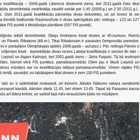
ās kvalifikācijā – 2009.gadā Liberecā divdesmit viena, bet 2011.gadā Oslo tikai
, iekļūtu desmitniekā nedrīkstēja zaudēt vairāk par 1:45 (2009.g.) un 2:30 (2011.g.).
i. Oslo 2011.gadā kvalifikāciju pārvarēja divas lietuvietes, un arī šoreiz tā var
iča trenētā biatloniste Rasimovičute ir divas spēcīgākās pēc reitinga – 123 un 127
ākie FIS punkti ir Moldāvijas pārstāvei (597 FIS punkti).
 mēģinās iekļūt desmitniekā. Oļegs Andrejevs trasē dosies ar 40.numuru. Reinis
.) un Pāvels Ribakovs (66.nr.). Tikai Ribakovam ir pasaules čempionātu pieredze,
vs ir piedalījies Olimpiskajās spēlēs 2006.gadā – aut.piez.). Pēc reitinga Pāvels ir
 izšķirsies trasē. Iepriekšējās divas reizes Latvijai kvalifikācijā ir veicies tīri labi –
 Liepiņš un Aigars Kalnups, bet 2001.gadā viens – Jānis Paipals. Tā kā ievērojot
ificēties. Ņemot vērā FIS punktus, pamatsacensībās 15km jau ir tikuši Liepiņš un
i divus mūsējos var no kvalifikācijas iekļaut pamatsacensībās. Vīriem vājāko FIS
ā simtā, savukārt, no labākajiem tikai diviem ir zem 100 FIS punktiem.
as labi un ir optimistiski noskaņoti, arī treneris Jēkabs Nākums vakara sanāksmē
 Eurosport kanālā, dāmām starts 11.45, bet vīriem 13.45. Tāpat kā Pasaules kausa
ūs arī līdera krēsls, un varbūt tajā mēs ieraudzīsim kādu no mūsējiem.