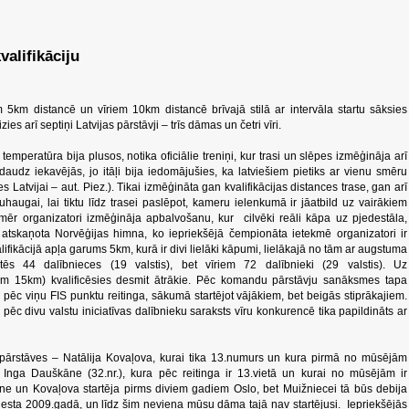
valifikāciju
 5km distancē un vīriem 10km distancē brīvajā stilā ar intervāla startu sāksies
s arī septiņi Latvijas pārstāvji – trīs dāmas un četri vīri.
emperatūra bija plusos, notika oficiālie treniņi, kur trasi un slēpes izmēģināja arī
dz iekavējās, jo itāļi bija iedomājušies, ka latviešiem pietiks ar vienu smēru
s Latvijai – aut. Piez.). Tikai izmēģināta gan kvalifikācijas distances trase, gan arī
haugai, lai tiktu līdz trasei paslēpot, kameru ielenkumā ir jāatbild uz vairākiem
kmēr organizatori izmēģināja apbalvošanu, kur cilvēki reāli kāpa uz pjedestāla,
tskaņota Norvēģijas himna, ko iepriekšējā čempionāta ietekmē organizatori ir
lifikācijā apļa garums 5km, kurā ir divi lielāki kāpumi, lielākajā no tām ar augstuma
tēs 44 dalībnieces (19 valstis), bet vīriem 72 dalībnieki (29 valstis). Uz
 15km) kvalificēsies desmit ātrākie. Pēc komandu pārstāvju sanāksmes tapa
ti pēc viņu FIS punktu reitinga, sākumā startējot vājākiem, bet beigās stiprākajiem.
c divu valstu iniciatīvas dalībnieku saraksts vīru konkurencē tika papildināts ar
 pārstāves – Natālija Kovaļova, kurai tika 13.numurs un kura pirmā no mūsējām
 Inga Dauškāne (32.nr.), kura pēc reitinga ir 13.vietā un kurai no mūsējām ir
āne un Kovaļova startēja pirms diviem gadiem Oslo, bet Muižniecei tā būs debija
viesta 2009.gadā, un līdz šim neviena mūsu dāma tajā nav startējusi. Iepriekšējās