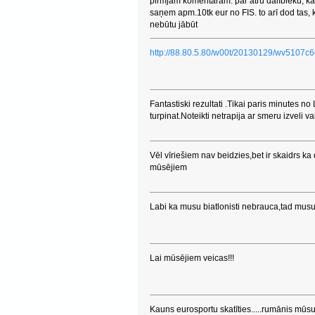
pirmjam komentāram: par atru dalībieku, k
saņem apm.10tk eur no FIS. to arī dod tas, k
nebūtu jābūt
http://88.80.5.80/w00t/20130129/wv5107
Fantastiski rezultati .Tikai paris minutes n
turpinat.Noteikti netrapija ar smeru izveli vai 
Vēl vīriešiem nav beidzies,bet ir skaidrs 
mūsējiem
Labi ka musu biatlonisti nebrauca,tad musu
Lai mūsējiem veicas!!!
Kauns eurosportu skatīties.....rumānis m