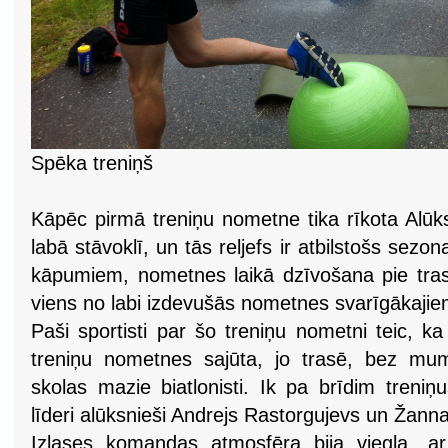
Spēka treniņš
Kāpēc pirmā treniņu nometne tika rīkota Alūksn
labā stāvoklī, un tās reljefs ir atbilstošs se
kāpumiem, nometnes laikā dzīvošana pie tras
viens no labi izdevušās nometnes svarīgākajie
Paši sportisti par šo treniņu nometni teic, ka
treniņu nometnes sajūta, jo trasē, bez mum
skolas mazie biatlonisti. Ik pa brīdim treniņu
līderi alūksnieši Andrejs Rastorgujevs un Žann
Izlases komandas atmosfēra bija viegla, ar 