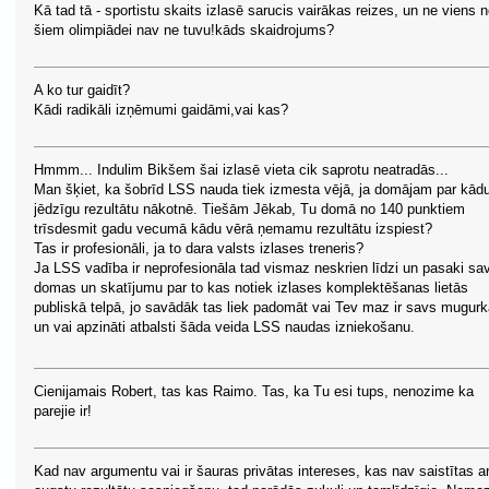
Kā tad tā - sportistu skaits izlasē sarucis vairākas reizes, un ne viens 
šiem olimpiādei nav ne tuvu!kāds skaidrojums?
A ko tur gaidīt?
Kādi radikāli izņēmumi gaidāmi,vai kas?
Hmmm... Indulim Bikšem šai izlasē vieta cik saprotu neatradās...
Man šķiet, ka šobrīd LSS nauda tiek izmesta vējā, ja domājam par kād
jēdzīgu rezultātu nākotnē. Tiešām Jēkab, Tu domā no 140 punktiem
trīsdesmit gadu vecumā kādu vērā ņemamu rezultātu izspiest?
Tas ir profesionāli, ja to dara valsts izlases treneris?
Ja LSS vadība ir neprofesionāla tad vismaz neskrien līdzi un pasaki sa
domas un skatījumu par to kas notiek izlases komplektēšanas lietās
publiskā telpā, jo savādāk tas liek padomāt vai Tev maz ir savs mugurk
un vai apzināti atbalsti šāda veida LSS naudas izniekošanu.
Cienijamais Robert, tas kas Raimo. Tas, ka Tu esi tups, nenozime ka
parejie ir!
Kad nav argumentu vai ir šauras privātas intereses, kas nav saistītas a