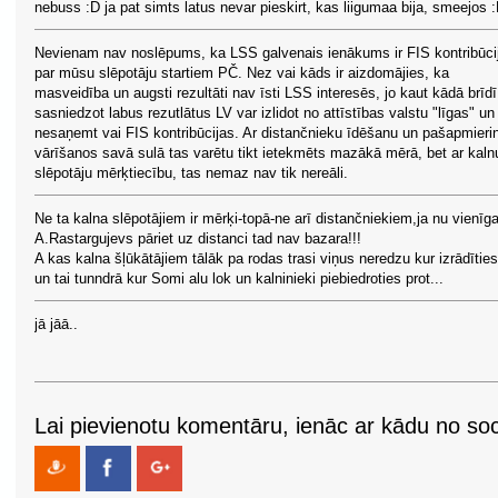
nebuss :D ja pat simts latus nevar pieskirt, kas liigumaa bija, smeejos 
Nevienam nav noslēpums, ka LSS galvenais ienākums ir FIS kontribūci
par mūsu slēpotāju startiem PČ. Nez vai kāds ir aizdomājies, ka
masveidība un augsti rezultāti nav īsti LSS interesēs, jo kaut kādā brīdī
sasniedzot labus rezutlātus LV var izlidot no attīstības valstu "līgas" un
nesaņemt vai FIS kontribūcijas. Ar distančnieku īdēšanu un pašapmieri
vārīšanos savā sulā tas varētu tikt ietekmēts mazākā mērā, bet ar kaln
slēpotāju mērķtiecību, tas nemaz nav tik nereāli.
Ne ta kalna slēpotājiem ir mērķi-topā-ne arī distančniekiem,ja nu vienīga
A.Rastargujevs pāriet uz distanci tad nav bazara!!!
A kas kalna šļūkātājiem tālāk pa rodas trasi viņus neredzu kur izrādīties
un tai tunndrā kur Somi alu lok un kalninieki piebiedroties prot...
jā jāā..
Lai pievienotu komentāru, ienāc ar kādu no soci