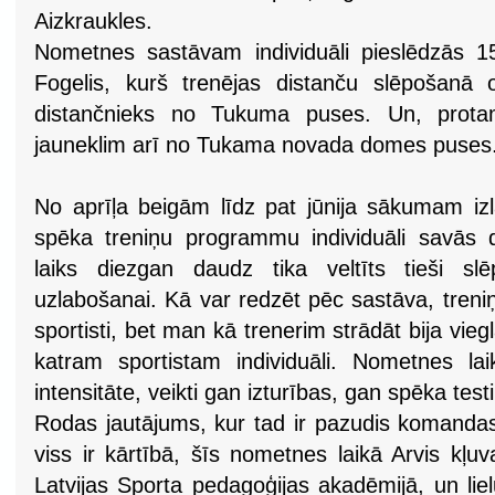
Aizkraukles.
Nometnes sastāvam individuāli pieslēdzās 1
Fogelis, kurš trenējas distanču slēpošanā 
distančnieks no Tukuma puses. Un, prota
jauneklim arī no Tukama novada domes puses.
No aprīļa beigām līdz pat jūnija sākumam izl
spēka treniņu programmu individuāli savās d
laiks diezgan daudz tika veltīts tieši slē
uzlabošanai. Kā var redzēt pēc sastāva, treniņ
sportisti, bet man kā trenerim strādāt bija vieglā
katram sportistam individuāli. Nometnes lai
intensitāte, veikti gan izturības, gan spēka testi
Rodas jautājums, kur tad ir pazudis komandas 
viss ir kārtībā, šīs nometnes laikā Arvis kļu
Latvijas Sporta pedagoģijas akadēmijā, un liel