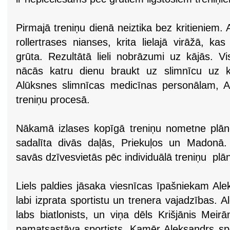
Pirmajā treniņu dienā neiztika bez kritieniem.
rollertrases nianses, krita lielajā virāžā, ka
grūta. Rezultātā lieli nobrāzumi uz kājās.
nācās katru dienu braukt uz slimnīcu uz kā
Alūksnes slimnīcas medicīnas personālam, A
treniņu procesā.
Nākamā izlases kopīgā treniņu nometne plānoj
sadalīta divās daļās, Priekuļos un Madonā. 
savās dzīvesvietās pēc individuālā treniņu plā
Liels paldies jāsaka viesnīcas īpašniekam Al
labi izprata sportistu un trenera vajadzības. Al
labs biatlonists, un viņa dēls Krišjānis Meirān
pamatsastāva sportists. Kamēr Aleksandrs spor