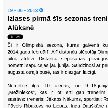
19 • 06 • 2013
Izlases pirmā šīs sezonas tre
Alūksnē
Šī ir Olimpiskā sezona, kuras galvenā kul
2014.gada februārī. Arī distanču slēpotāji Ol
pilnu atdevi. Distanču slēpošanas pieaugu
nometni sapulcējās jau jūnijā. Salīdzinoši ar
augusta otrajā pusē, tas ir diezgan laicīgi.
Nometne ilga 10 dienas, no 9.-18.jūni
„Mežiniekos”, kas ir ļoti ērti gan treneri
sastāvs: treneris: Jēkabs Nākums, sportisti: 
Pāvels Ribakovs no Liepas, Inga Dauškāne 