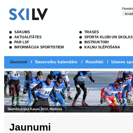
Pieteik
SĀKUMS
TRASES
AKTUALITĀTES
SPORTA KLUBI UN SKOLAS
PAR LSF
INSTRUKTORI
INFORMĀCIJA SPORTISTIEM
KALNU SLĒPOŠANA
Jaunumi
/
Sacensību kalendārs
/
Rezultāti
/
Izlases spo
Jaunumi