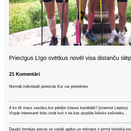
Priecīgus Līgo svētkus novēl visa distanču slē
21 Komentāri
Normāli,individuāli pieteicās.Kur var pieteikties.
A ko tik mazs sastāvs,kur pārējie izlases kandidāti?,(izņemot Liepiņu)
Vispār interesanti būtu zināt kuri ir tie,kas aizpilda lielisko sešinieku...
Daudzi trenējas piecus un vairāk gadus,un reitingos ir pirmā trijniekā,tos