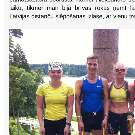
laiku, tikmēr man bija brīvas rokas ņemt la
Latvijas distanču slēpošanas izlase, ar vienu tr