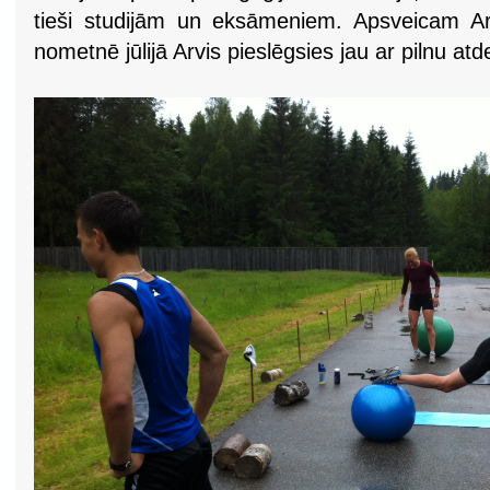
tieši studijām un eksāmeniem. Apsveicam Ar
nometnē jūlijā Arvis pieslēgsies jau ar pilnu atde