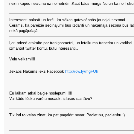
nezin kapec neaicina uz nometnēm.Kaut kāds murgs.Nu un ka no Tuk
Interesanti palasīt un forši, ka sākas gatavošanās jaunajai sezonai.
Cerams, ka pareizie secinājumi būs izdarīti un nākamajā sezonā būs la
nekā pagājušajā.
Ļoti priecē atskaite par treniņnometni, un ieteikums trenerim un vadībai
izmantot twitter kontu, būtu interesanti..
Vēlu veiksmi!!!
Jekabs Nakums iekš Facebook
http://ow.ly/mgFOh
Eu laikam atkal baigie noslēpumi!!!!!
Vai kāds lūdzu varētu nosaukt izlases sastāvu?
Tik ļoti to vēlas zināt, ka pat pagaidīt nevar. Pacietību, pacietību.:)