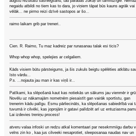
augstu rezultātu sasniegšanu, tad parādās zukuļi un tamlīdzīgie. Nema
negaidu atbildi no tiem kas to dara, jo viņiem tāpat būs kauns agrāk vai
vēlāk... ne pirmo reizi dzīvē sastopos ar šo...
raimo laikam grib par treneri..
Cien. R. Raimo, Tu maz kadreiz par runasanau talak esi ticis?
Whop whop whop, spelejies ar celgaliem.
Kāds visiem būtu pārsteigums, ja šis zukuls beigtu spēlēties atklātu sa
īsto vārdu...
P.s. ...nojauta jau man ir kas viņš ir...
Patīkami, ka slēpošanā kaut kas notiekās un sākums jau vienmēr ir grū
Novēlu uz nākamajām nometnēm piesaistīt gan vairāk sportistu, gan
trenerim kādu palīgu. Esmu pārliecināts, ka slēpošanas sabiedrībā vai 
tuvumā ir cilvēki, kas joprojām ir gatavi palīdzēt arī uz entuziasma pam
Lai izdevies treniņu process!
atveru valaa infoski un redzu atkal komentaari par nesekmmiigu darbu v
velns zin ko , kaa jus cilveeki nesaprotiet, sleeposanaa naudas nav un