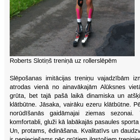
Roberts Slotiņš treniņā uz rollerslēpēm
Slēpošanas imitācijas treniņu vajadzībām i
atrodas vienā no ainavākajām Alūksnes viet
grūta, bet tajā pašā laikā dinamiska un atšķ
klātbūtne. Jāsaka, vairāku ezeru klātbūtne. P
norūdīšanās gaidāmajai ziemas sezonai. 
komfortabli, gluži kā labākajās pasaules sporta
Un, protams, ēdināšana. Kvalitatīvs un daudzve
ir nepieciešams pēc grūtiem ilgstošiem treniņie