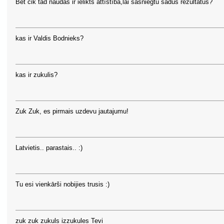
Bet cik tad naudas ir ielikts attīstībā,lai sasniegtu šadus rezultātus?
kas ir Valdis Bodnieks?
kas ir zukulis?
Zuk Zuk, es pirmais uzdevu jautajumu!
Latvietis.. parastais.. :)
Tu esi vienkārši nobijies trusis :)
zuk zuk zukuls izzukules Tevi