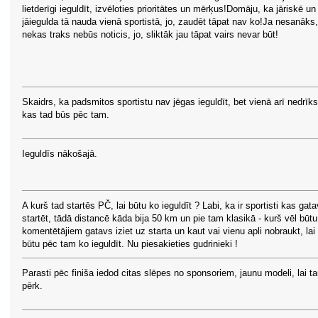
lietderīgi ieguldīt, izvēloties prioritātes un mērķus!Domāju, ka jāriskē un
jāiegulda tā nauda vienā sportistā, jo, zaudēt tāpat nav ko!Ja nesanāks,
nekas traks nebūs noticis, jo, sliktāk jau tāpat vairs nevar būt!
Skaidrs, ka padsmitos sportistu nav jēgas ieguldīt, bet vienā arī nedrīkst
kas tad būs pēc tam.
Ieguldīs nākošajā.
A kurš tad startēs PČ, lai būtu ko ieguldīt ? Labi, ka ir sportisti kas gata
startēt, tādā distancē kāda bija 50 km un pie tam klasikā - kurš vēl būtu
komentētājiem gatavs iziet uz starta un kaut vai vienu apli nobraukt, lai
būtu pēc tam ko ieguldīt. Nu piesakieties gudrinieki !
Parasti pēc finiša iedod citas slēpes no sponsoriem, jaunu modeli, lai ta
pērk.