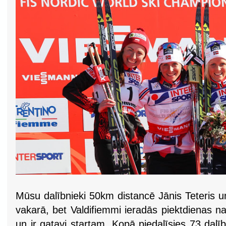
Mūsu dalībnieki 50km distancē Jānis Teteris un
vakarā, bet Valdifiemmi ieradās piektdienas nak
un ir gatavi startam. Kopā piedalīsies 73 dalīb