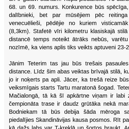
68. un 69. numurs. Konkurence būs spēcīga,
dalībnieki, bet par mūsējiem pēc reitinga 
venecuēlieši, pēdējie no kuriem visticamā
(8,3km). Stafetē vīri kilometru klasiskajā sti
distancē temps noteikt ātrāks nebūs, varēt
nozīmē, ka viens aplis tiks veikts aptuveni 23-
Jānim Teterim tas jau būs trešais pasaule
distance. Līdz šim abas veiktas brīvajā stilā, k
jo ir noķerts pa apli. Jācer, ka trešā reize bū
veiksmīgais starts Tartu maratonā šogad. Teteri
Mačialongā, tā kā šī apkārtne viņam ir labi
čempionāta trase ir daudz grūtāka nekā ma
Bodniekam tā būs debija šāda mēroga sac
piedalījies Skandināvijas kausa posmos. Rīt pa
kā dažs labs var T-kreklā un šortos braukt. Ar