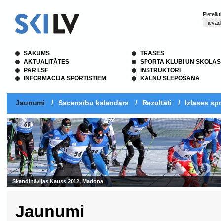
Pieteik
SĀKUMS
TRASES
AKTUALITĀTES
SPORTA KLUBI UN SKOLAS
PAR LSF
INSTRUKTORI
INFORMĀCIJA SPORTISTIEM
KALNU SLĒPOŠANA
Jaunumi
/
Sacensību kalendārs
/
Rezultāti
/
Izlases spo
Jaunumi