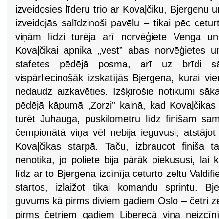
izveidosies līderu trio ar Kovaļčiku, Bjergenu u
izveidojās salīdzinoši pavēlu – tikai pēc cetu
viņām līdzi turēja arī norvēģiete Venga u
Kovaļčikai apnika „vest” abas norvēģietes un
stafetes pēdējā posma, arī uz brīdi s
vispārliecinošāk izskatījās Bjergena, kurai 
nedaudz aizkavēties. Izšķirošie notikumi sāka
pēdējā kāpumā „Zorzi” kalnā, kad Kovaļčika
turēt Juhauga, puskilometru līdz finišam sam
čempionātā viņa vēl nebija ieguvusi, atstājo
Kovaļčikas starpā. Taču, izbraucot finiša ta
nenotika, jo poliete bija pārāk piekususi, lai k
līdz ar to Bjergena izcīnīja ceturto zeltu Vald
startos, izlaižot tikai komandu sprintu. Bje
guvums kā pirms diviem gadiem Oslo – četri ze
pirms četriem gadiem Liberecā viņa neizcī