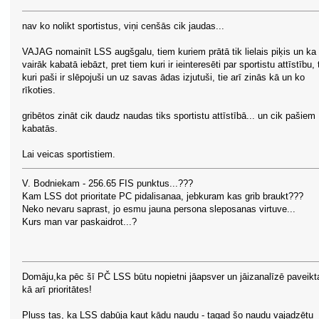
nav ko nolikt sportistus, viņi cenšās cik jaudas...
VAJAG nomainīt LSS augšgalu, tiem kuriem prātā tik lielais piķis un ka 
vairāk kabatā iebāzt, pret tiem kuri ir ieinteresēti par sportistu attīstību, 
kuri paši ir slēpojuši un uz savas ādas izjutuši, tie arī zinās kā un ko
rīkoties.
gribētos zināt cik daudz naudas tiks sportistu attīstībā... un cik pašiem
kabatās.
Lai veicas sportistiem.
V. Bodniekam - 256.65 FIS punktus...???
Kam LSS dot prioritate PC pidalisanaa, jebkuram kas grib braukt???
Neko nevaru saprast, jo esmu jauna persona sleposanas virtuve...
Kurs man var paskaidrot...?
Domāju,ka pēc šī PČ LSS būtu nopietni jāapsver un jāizanalīzē paveikt
kā arī prioritātes!
Pluss tas, ka LSS dabūja kaut kādu naudu - tagad šo naudu vajadzētu