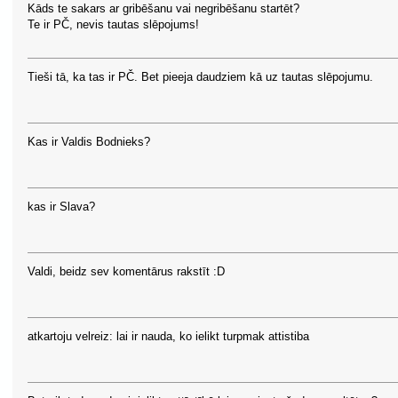
Kāds te sakars ar gribēšanu vai negribēšanu startēt?
Te ir PČ, nevis tautas slēpojums!
Tieši tā, ka tas ir PČ. Bet pieeja daudziem kā uz tautas slēpojumu.
Kas ir Valdis Bodnieks?
kas ir Slava?
Valdi, beidz sev komentārus rakstīt :D
atkartoju velreiz: lai ir nauda, ko ielikt turpmak attistiba