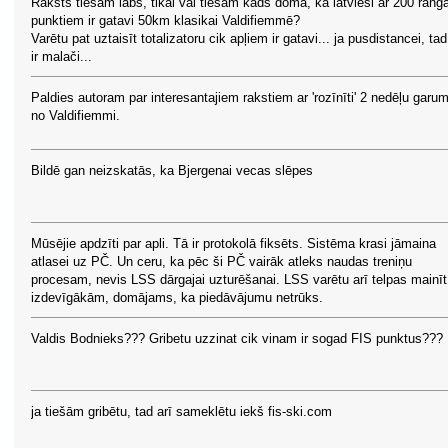
Raksts tiešām labs, tikai vai tiešām kāds domā, ka latvieši ar 200 rang
punktiem ir gatavi 50km klasikai Valdifiemmē?
Varētu pat uztaisīt totalizatoru cik apļiem ir gatavi... ja pusdistancei, tad
ir malači...
Paldies autoram par interesantajiem rakstiem ar 'rozīnīti' 2 nedēļu garu
no Valdifiemmi.
Bildē gan neizskatās, ka Bjergenai vecas slēpes
Mūsējie apdzīti par apli. Tā ir protokolā fiksēts. Sistēma krasi jāmaina
atlasei uz PČ. Un ceru, ka pēc ši PČ vairāk atleks naudas treniņu
procesam, nevis LSS dārgajai uzturēšanai. LSS varētu arī telpas mainīt
izdevīgākām, domājams, ka piedāvājumu netrūks.
Valdis Bodnieks??? Gribetu uzzinat cik vinam ir sogad FIS punktus???
ja tiešām gribētu, tad arī sameklētu iekš fis-ski.com