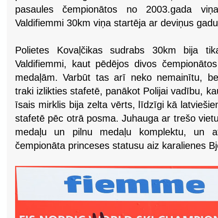
pasaules čempionātos no 2003.gada viņa 
Valdifiemmi 30km viņa startēja ar deviņus ga
Polietes Kovaļčikas sudrabs 30km bija tik
Valdifiemmi, kaut pēdējos divos čempionātos 
medaļām. Varbūt tas arī neko nemainītu, bet
traki izlikties stafetē, panākot Polijai vadību, k
īsais mirklis bija zelta vērts, līdzīgi kā latvi
stafetē pēc otrā posma. Juhauga ar trešo vietu
medaļu un pilnu medaļu komplektu, un at
čempionāta princeses statusu aiz karalienes B