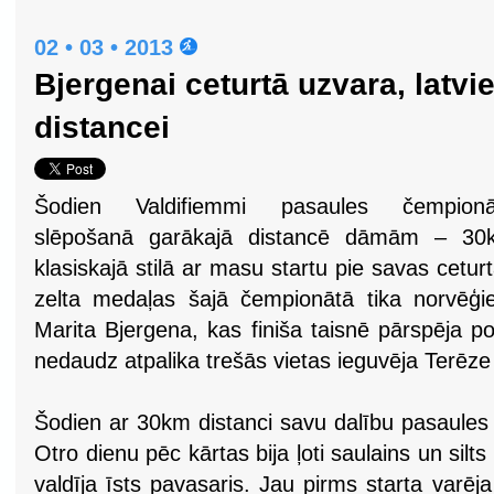
02 • 03 • 2013
Bjergenai ceturtā uzvara, latvi
distancei
Šodien Valdifiemmi pasaules čempionā
slēpošanā garākajā distancē dāmām – 30
klasiskajā stilā ar masu startu pie savas cetur
zelta medaļas šajā čempionātā tika norvēģi
Marita Bjergena, kas finiša taisnē pārspēja pol
nedaudz atpalika trešās vietas ieguvēja Terēz
Šodien ar 30km distanci savu dalību pasaule
Otro dienu pēc kārtas bija ļoti saulains un silts
valdīja īsts pavasaris. Jau pirms starta varēj