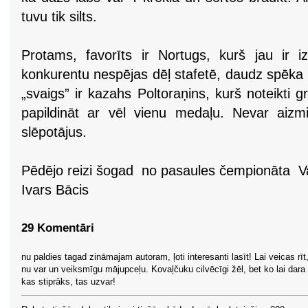
tuvu tik silts.
Protams, favorīts ir Nortugs, kurš jau ir iz
konkurentu nespējas dēļ stafetē, daudz spēka ir
„svaigs” ir kazahs Poltoraņins, kurš noteikti
papildināt ar vēl vienu medaļu. Nevar aizmir
slēpotājus.
Pēdējo reizi šogad no pasaules čempionāta Va
Ivars Bācis
29 Komentāri
nu paldies tagad zināmajam autoram, ļoti interesanti lasīt! Lai veicas rīt,
nu var un veiksmīgu mājupceļu. Kovaļčuku cilvēcīgi žēl, bet ko lai dara 
kas stiprāks, tas uzvar!