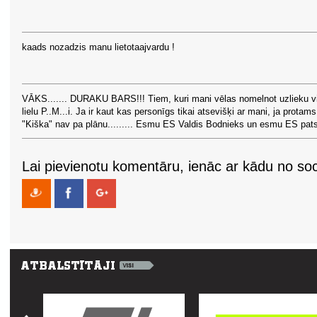
kaads nozadzis manu lietotaajvardu !
VĀKS....... DURAKU BARS!!! Tiem, kuri mani vēlas nomelnot uzlieku v
lielu P..M...i. Ja ir kaut kas personīgs tikai atsevišķi ar mani, ja protams
"Kiška" nav pa plānu......... Esmu ES Valdis Bodnieks un esmu ES pats
Lai pievienotu komentāru, ienāc ar kādu no soci