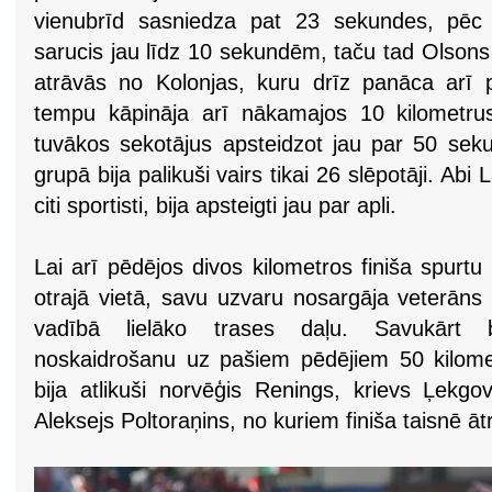
vienubrīd sasniedza pat 23 sekundes, pēc 
sarucis jau līdz 10 sekundēm, taču tad Olsons
atrāvās no Kolonjas, kuru drīz panāca arī p
tempu kāpināja arī nākamajos 10 kilometru
tuvākos sekotājus apsteidzot jau par 50 seku
grupā bija palikuši vairs tikai 26 slēpotāji. Abi La
citi sportisti, bija apsteigti jau par apli.
Lai arī pēdējos divos kilometros finiša spurtu 
otrajā vietā, savu uzvaru nosargāja veterāns
vadībā lielāko trases daļu. Savukārt 
noskaidrošanu uz pašiem pēdējiem 50 kilome
bija atlikuši norvēģis Renings, krievs Ļekg
Aleksejs Poltoraņins, no kuriem finiša taisnē ātr