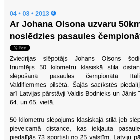
04 • 03 • 2013
Ar Johana Olsona uzvaru 50km
noslēdzies pasaules čempionā
Zviedrijas slēpotājs Johans Olsons šodi
triumfējis 50 kilometru klasiskā stila dista
slēpošanā pasaules čempionātā Itālij
Valdifiemmes pilsētā. Šajās sacīkstēs piedalī
arī Latvijas pārstāvji Valdis Bodnieks un Jānis Te
64. un 65. vietā.
50 kilometru slēpojums klasiskajā stilā jeb sl
pieveicamā distance, kas iekļauta pasaul
piedalījās 73 sportisti no 25 valstīm. Latviju pā