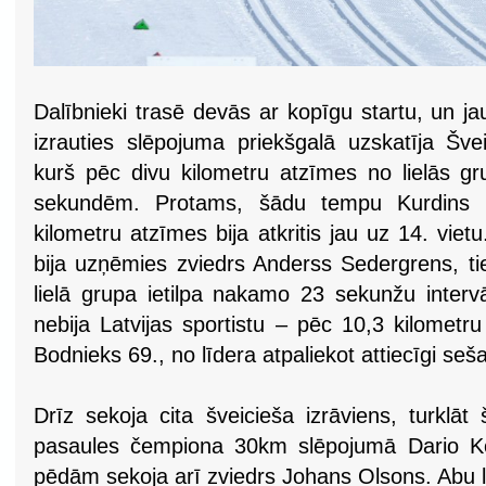
Dalībnieki trasē devās ar kopīgu startu, un 
izrauties slēpojuma priekšgalā uzskatīja Šve
kurš pēc divu kilometru atzīmes no lielās gr
sekundēm. Protams, šādu tempu Kurdins u
kilometru atzīmes bija atkritis jau uz 14. vie
bija uzņēmies zviedrs Anderss Sedergrens, tie
lielā grupa ietilpa nakamo 23 sekunžu interv
nebija Latvijas sportistu – pēc 10,3 kilometru
Bodnieks 69., no līdera atpaliekot attiecīgi se
Drīz sekoja cita šveicieša izrāviens, turklāt
pasaules čempiona 30km slēpojumā Dario Kol
pēdām sekoja arī zviedrs Johans Olsons. Abu l