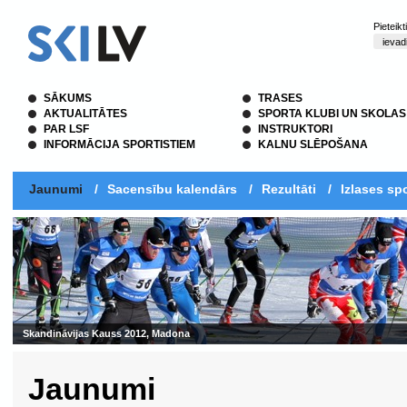
Pieteik
SĀKUMS
TRASES
AKTUALITĀTES
SPORTA KLUBI UN SKOLAS
PAR LSF
INSTRUKTORI
INFORMĀCIJA SPORTISTIEM
KALNU SLĒPOŠANA
Jaunumi
/
Sacensību kalendārs
/
Rezultāti
/
Izlases spo
nāvijas Kauss 2012, Madona
Jaunumi